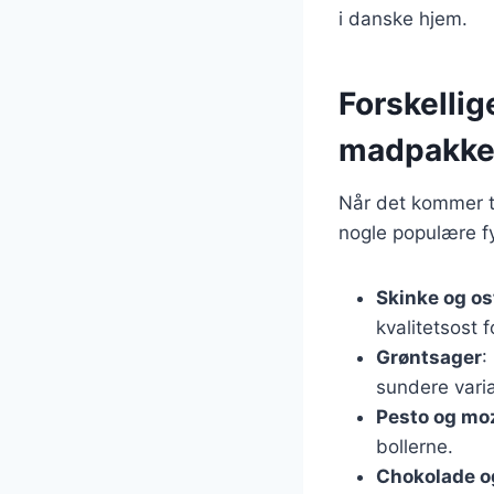
i danske hjem.
Forskellige
madpakk
Når det kommer ti
nogle populære fy
Skinke og os
kvalitetsost 
Grøntsager
:
sundere varia
Pesto og mo
bollerne.
Chokolade o