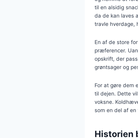
til en alsidig sn
da de kan laves a
travle hverdage,
En af de store fo
præferencer. Uans
opskrift, der pass
grøntsager og pes
For at gøre dem e
til dejen. Dette 
voksne. Koldhæved
som en del af en f
Historien