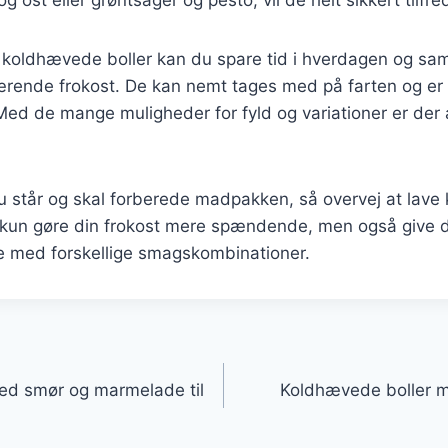
koldhævede boller kan du spare tid i hverdagen og samt
ærende frokost. De kan nemt tages med på farten og er 
ed de mange muligheder for fyld og variationer er der a
 står og skal forberede madpakken, så overvej at lav
ke kun gøre din frokost mere spændende, men også give 
e med forskellige smagskombinationer.
gation
ed smør og marmelade til
Koldhævede boller m