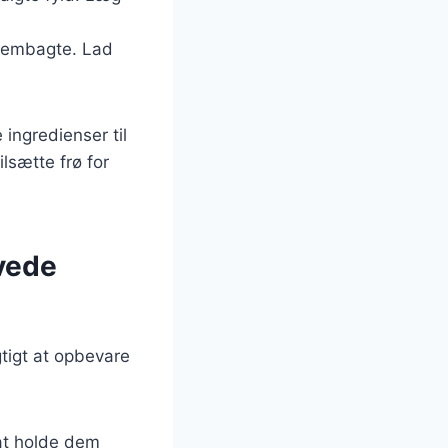
nnembagte. Lad
 ingredienser til
lsætte frø for
ævede
gtigt at opbevare
 at holde dem