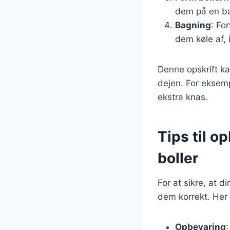
dem på en b
Bagning
: Fo
dem køle af,
Denne opskrift kan
dejen. For eksemp
ekstra knas.
Tips til o
boller
For at sikre, at d
dem korrekt. Her 
Opbevaring