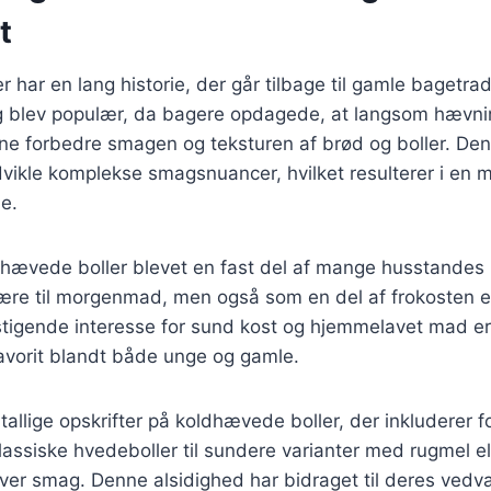
t
 har en lang historie, der går tilbage til gamle bagetra
 blev populær, da bagere opdagede, at langsom hævni
ne forbedre smagen og teksturen af brød og boller. Den
udvikle komplekse smagsnuancer, hvilket resulterer i en 
e.
dhævede boller blevet en fast del af mange husstandes
lære til morgenmad, men også som en del af frokosten e
tigende interesse for sund kost og hjemmelavet mad 
favorit blandt både unge og gamle.
tallige opskrifter på koldhævede boller, der inkluderer fo
klassiske hvedeboller til sundere varianter med rugmel el
ver smag. Denne alsidighed har bidraget til deres vedv