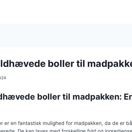
oldhævede boller til madpakk
024
ldhævede boller til madpakken: E
r er en fantastisk mulighed for madpakken, da de er 
rede. De kan laves med forskellige fyld og ingrediense