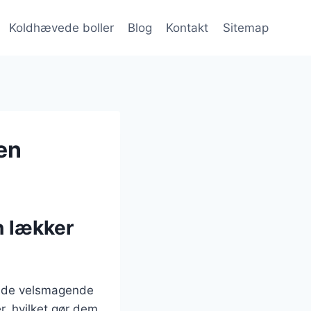
Koldhævede boller
Blog
Kontakt
Sitemap
en
n lækker
både velsmagende
r, hvilket gør dem