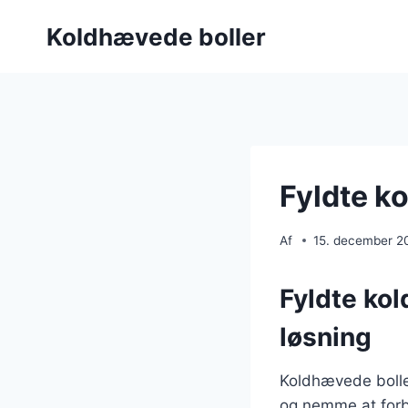
Fortsæt
Koldhævede boller
til
indhold
Fyldte k
Af
15. december 2
Fyldte ko
løsning
Koldhævede bolle
og nemme at forbe