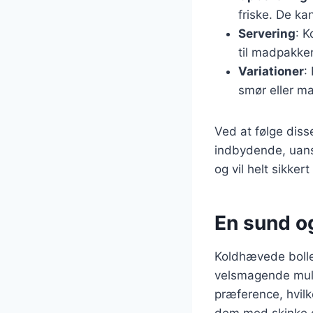
friske. De ka
Servering
: K
til madpakke
Variationer
:
smør eller ma
Ved at følge diss
indbydende, uanse
og vil helt sikke
En sund o
Koldhævede bolle
velsmagende muli
præference, hvilk
dem med skinke og 