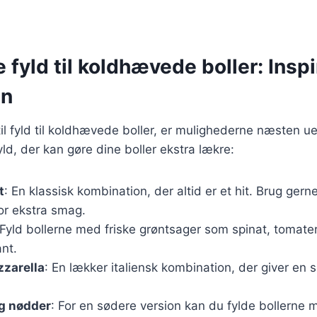
 fyld til koldhævede boller: Inspir
en
l fyld til koldhævede boller, er mulighederne næsten ue
ld, der kan gøre dine boller ekstra lækre:
t
: En klassisk kombination, der altid er et hit. Brug ger
for ekstra smag.
 Fyld bollerne med friske grøntsager som spinat, tomate
nt.
zzarella
: En lækker italiensk kombination, der giver en 
g nødder
: For en sødere version kan du fylde bollerne