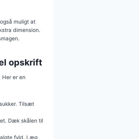
 også muligt at
ekstra dimension.
e smagen.
l opskrift
. Her er en
sukker. Tilsæt
tet. Dæk skålen til
valgte fyld. Læg