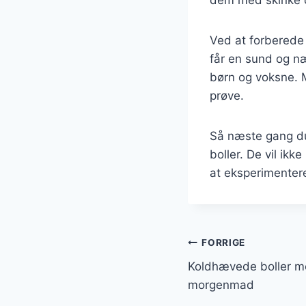
Ved at forberede 
får en sund og n
børn og voksne. M
prøve.
Så næste gang du
boller. De vil ik
at eksperimenter
Indlægsnavi
FORRIGE
Koldhævede boller m
morgenmad