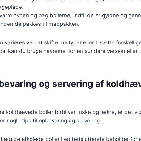
ageplade.
rvarm ovnen og bag bollerne, indtil de er gyldne og ge
 inden de pakkes til madpakken.
 varieres ved at skifte meltyper eller tilsætte forskellige
el kan du bruge havremel for en sundere version eller ti
pbevaring og servering af koldh
ine koldhævede boller forbliver friske og lækre, er det vi
er nogle tips til opbevaring og servering:
: Læg de afkølede boller i en tætsluttende beholder for