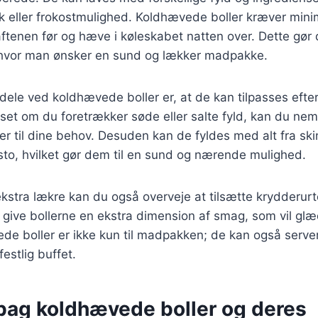
ack eller frokostmulighed. Koldhævede boller kræver mini
ftenen før og hæve i køleskabet natten over. Dette gør d
 hvor man ønsker en sund og lækker madpakke.
rdele ved koldhævede boller er, at de kan tilpasses eft
et om du foretrækker søde eller salte fyld, kan du nem
er til dine behov. Desuden kan de fyldes med alt fra skin
to, hvilket gør dem til en sund og nærende mulighed.
kstra lækre kan du også overveje at tilsætte krydderurte
vil give bollerne en ekstra dimension af smag, som vil g
e boller er ikke kun til madpakken; de kan også servere
estlig buffet.
 bag koldhævede boller og deres