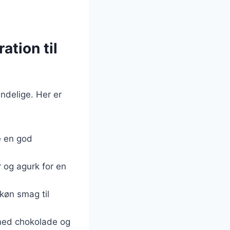
ation til
ndelige. Her er
ne en god
r og agurk for en
skøn smag til
 med chokolade og