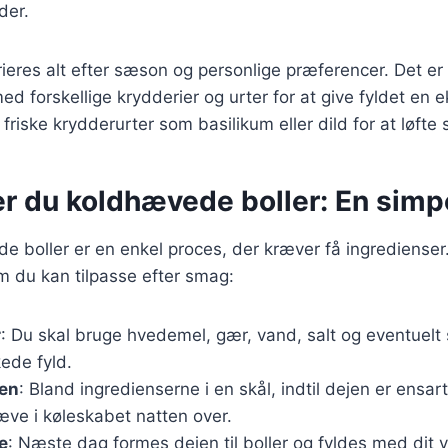
der.
rieres alt efter sæson og personlige præferencer. Det er
d forskellige krydderier og urter for at give fyldet en 
 friske krydderurter som basilikum eller dild for at løft
r du koldhævede boller: En simpe
e boller er en enkel proces, der kræver få ingredienser
m du kan tilpasse efter smag:
r
: Du skal bruge hvedemel, gær, vand, salt og eventuelt 
ede fyld.
jen
: Bland ingredienserne i en skål, indtil dejen er ensar
æve i køleskabet natten over.
e
: Næste dag formes dejen til boller og fyldes med dit 