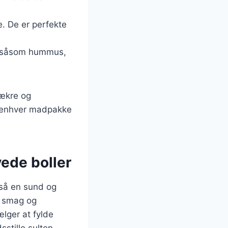
e. De er perfekte
s, såsom hummus,
lækre og
il enhver madpakke
ede boller
gså en sund og
r smag og
lger at fylde
sstille sulten.