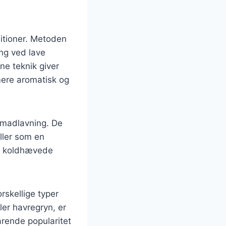
ditioner. Metoden
ng ved lave
ne teknik giver
mere aromatisk og
 madlavning. De
ller som en
er koldhævede
rskellige typer
ler havregryn, er
arende popularitet