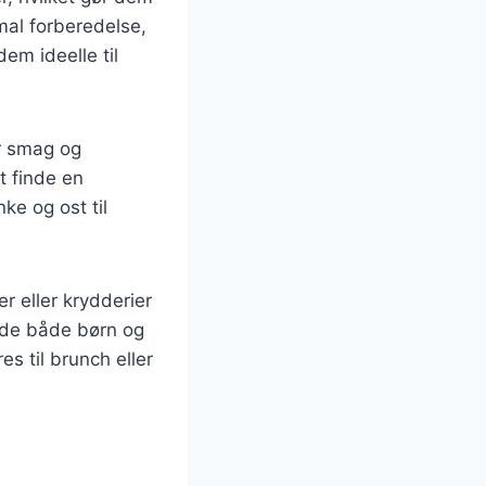
mal forberedelse,
em ideelle til
er smag og
t finde en
ke og ost til
r eller krydderier
læde både børn og
s til brunch eller