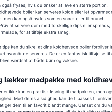
n også fryses, hvis du ønsker at lave en større portion.
oldhævede boller kan serveres kolde eller let opvarmed
n, men kan også nydes som en snack eller til brunch.
 Prøv at servere dem med forskellige dips eller spread
rmelade, for at tilføje ekstra smag.
e tips kan du sikre, at dine koldhævede boller forbliver 
t hvornår de serveres. De er en fantastisk tilføjelse t
rt blive værdsat af både børn og voksne.
g lækker madpakke med koldhæv
r er ikke kun en praktisk løsning til madpakken, men o
ghed. Med deres alsidighed kan de tilpasses til enhve
et gør dem til en favorit blandt mange. Uanset om du væ
ost eller grøntsager og pesto, vil de helt sikkert tilfred