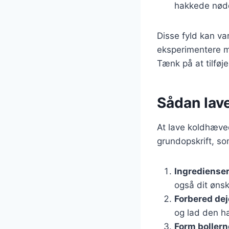
hakkede nød
Disse fyld kan va
eksperimentere me
Tænk på at tilføje
Sådan lave
At lave koldhæved
grundopskrift, so
Ingrediense
også dit ønsk
Forbered de
og lad den h
Form bollern