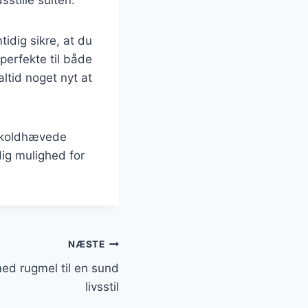
idig sikre, at du
perfekte til både
ltid noget nyt at
e koldhævede
dig mulighed for
NÆSTE
ed rugmel til en sund
livsstil