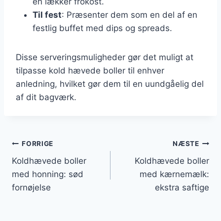
en lækker frokost.
Til fest
: Præsenter dem som en del af en
festlig buffet med dips og spreads.
Disse serveringsmuligheder gør det muligt at
tilpasse kold hævede boller til enhver
anledning, hvilket gør dem til en uundgåelig del
af dit bagværk.
Indlægsnavigation
FORRIGE
NÆSTE
Koldhævede boller
Koldhævede boller
med honning: sød
med kærnemælk:
fornøjelse
ekstra saftige