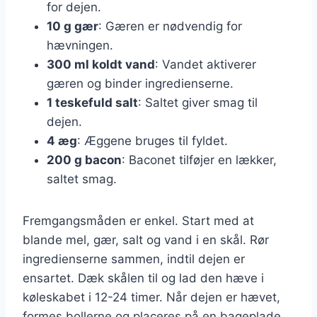
for dejen.
10 g gær
: Gæren er nødvendig for
hævningen.
300 ml koldt vand
: Vandet aktiverer
gæren og binder ingredienserne.
1 teskefuld salt
: Saltet giver smag til
dejen.
4 æg
: Æggene bruges til fyldet.
200 g bacon
: Baconet tilføjer en lækker,
saltet smag.
Fremgangsmåden er enkel. Start med at
blande mel, gær, salt og vand i en skål. Rør
ingredienserne sammen, indtil dejen er
ensartet. Dæk skålen til og lad den hæve i
køleskabet i 12-24 timer. Når dejen er hævet,
formes bollerne og placeres på en bageplade.