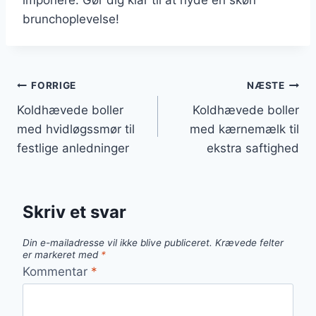
brunchoplevelse!
Indlægsnavigation
FORRIGE
NÆSTE
Koldhævede boller
Koldhævede boller
med hvidløgssmør til
med kærnemælk til
festlige anledninger
ekstra saftighed
Skriv et svar
Din e-mailadresse vil ikke blive publiceret.
Krævede felter
er markeret med
*
Kommentar
*