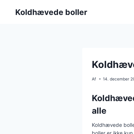
Fortsæt
Koldhævede boller
til
indhold
Koldhæve
Af
14. december 2
Koldhævede
alle
Koldhævede bolle
boller er ikke kun