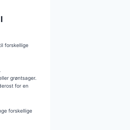
l
 forskellige
.
ller grøntsager.
derost for en
ge forskellige