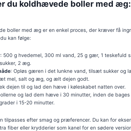
er du koldhævede boller med æg:
e boller med æg er en enkel proces, der kræver få ingr
 du kan følge:
r
: 500 g hvedemel, 300 ml vand, 25 g gær, 1 teskefuld sa
sukker, 2 æg.
måde
: Opløs gæren i det lunkne vand, tilsæt sukker og la
sæt mel, salt og æg, og ælt dejen godt.
æk dejen til og lad den hæve i køleskabet natten over.
bollerne og lad dem hæve i 30 minutter, inden de bages 
rader i 15-20 minutter.
n tilpasses efter smag og præferencer. Du kan for ekse
tra fiber eller krydderier som kanel for en sødere versio