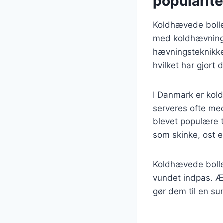
popularite
Koldhævede boller
med koldhævning 
hævningsteknikke
hvilket har gjort 
I Danmark er kol
serveres ofte me
blevet populære ti
som skinke, ost e
Koldhævede boller
vundet indpas. Æ
gør dem til en s