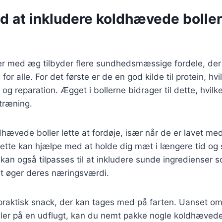
ed at inkludere koldhævede bolle
r med æg tilbyder flere sundhedsmæssige fordele, der 
or alle. For det første er de en god kilde til protein, hvil
g reparation. Ægget i bollerne bidrager til dette, hvilke
 træning.
hævede boller lette at fordøje, især når de er lavet me
Dette kan hjælpe med at holde dig mæt i længere tid og s
kan også tilpasses til at inkludere sunde ingredienser 
et øger deres næringsværdi.
praktisk snack, der kan tages med på farten. Uanset om
 eller på en udflugt, kan du nemt pakke nogle koldhæve