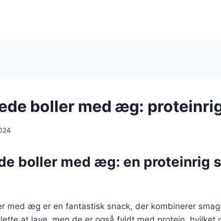
de boller med æg: proteinri
024
 boller med æg: en proteinrig s
r med æg er en fantastisk snack, der kombinerer smag
 lette at lave, men de er også fyldt med protein, hvilket 