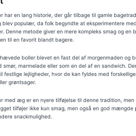
t
 har en lang historie, der går tilbage til gamle bagetra
blev populær, da folk begyndte at eksperimentere me
r. Denne metode giver en mere kompleks smag og en be
den til en favorit blandt bagere.
dhævede boller blevet en fast del af morgenmaden og b
d smør, marmelade eller som en del af en sandwich. De
l festlige lejligheder, hvor de kan fyldes med forskellig
ller grøntsager.
 med æg er en nyere tilføjelse til denne tradition, men 
gget tilføjer ikke kun smag, men også en god mængde pr
undere snackmulighed.