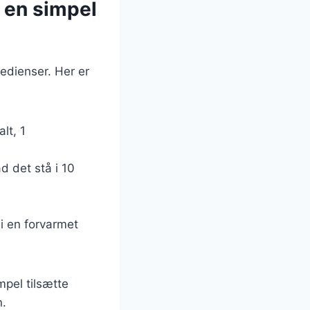
 en simpel
edienser. Her er
lt, 1
d det stå i 10
i en forvarmet
mpel tilsætte
n.