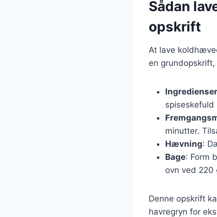
Sådan lav
opskrift
At lave koldhæved
en grundopskrift,
Ingrediense
spiseskefuld 
Fremgangs
minutter. Til
Hævning
: D
Bage
: Form 
ovn ved 220 g
Denne opskrift ka
havregryn for eks