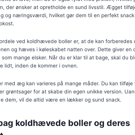
m, der ønsker at opretholde en sund livsstil. Ægget tilføj
 og næringsværdi, hvilket gør dem til en perfekt snack 
okost.
fordele ved koldhævede boller er, at de kan forberedes 
enen og hæves i køleskabet natten over. Dette giver en
, som mange elsker. Når du er klar til at bage, skal du b
 lidt, inden de kommer i ovnen.
r med æg kan varieres på mange måder. Du kan tilføje f
ller grøntsager for at skabe din egen unikke version. Ua
de dem, vil de altid være en lækker og sund snack.
 bag koldhævede boller og deres