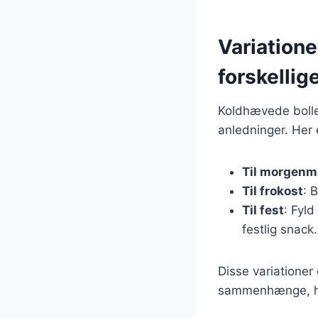
Variatione
forskellig
Koldhævede bolle
anledninger. Her 
Til morgen
Til frokost
: 
Til fest
: Fyl
festlig snack.
Disse variationer
sammenhænge, hvi