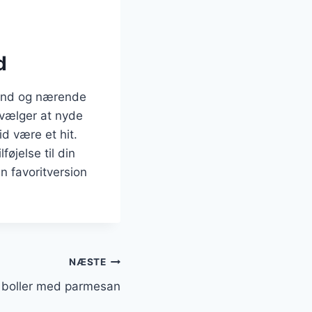
d
sund og nærende
 vælger at nyde
id være et hit.
øjelse til din
n favoritversion
NÆSTE
 boller med parmesan