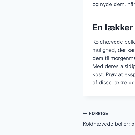
og nyde dem, når 
En lækker 
Koldhævede bolle
mulighed, der ka
dem til morgenmad,
Med deres alsidig
kost. Prøv at eks
af disse lækre bol
Indlægsnavi
FORRIGE
Koldhævede boller: op