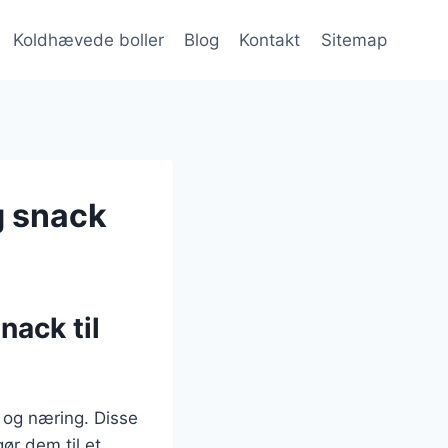
Koldhævede boller
Blog
Kontakt
Sitemap
g snack
nack til
 og næring. Disse
gør dem til et