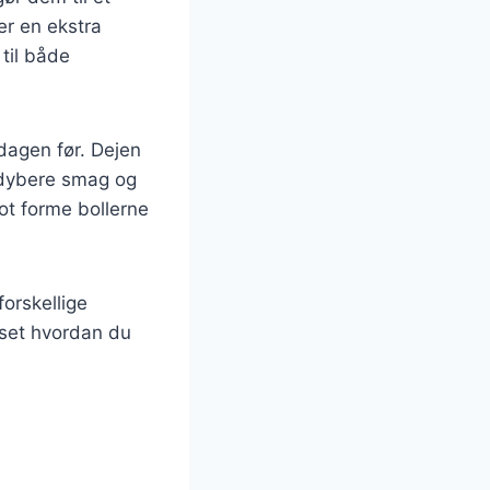
er en ekstra
til både
dagen før. Dejen
 dybere smag og
lot forme bollerne
orskellige
nset hvordan du