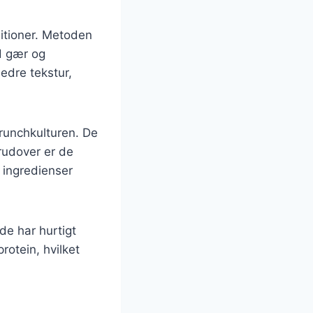
ditioner. Metoden
d gær og
dre tekstur,
runchkulturen. De
rudover er de
e ingredienser
de har hurtigt
otein, hvilket