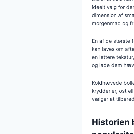
ideelt valg for de
dimension af smag
morgenmad og fr
En af de største 
kan laves om aft
en lettere tekstur
og lade dem hæve
Koldhævede bolle
krydderier, ost e
vælger at tilbere
Historien