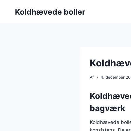
Fortsæt
Koldhævede boller
til
indhold
Koldhæve
Af
4. december 2
Koldhævede
bagværk
Koldhævede boller
konsistens. De er