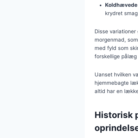
Koldhævede 
krydret smag
Disse variationer 
morgenmad, som e
med fyld som ski
forskellige pålæg
Uanset hvilken va
hjemmebagte lække
altid har en læk
Historisk
oprindels