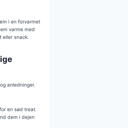
em i en forvarmet
er dem varme med
 eller snack.
lige
og anledninger.
for en sød treat.
and dem i dejen