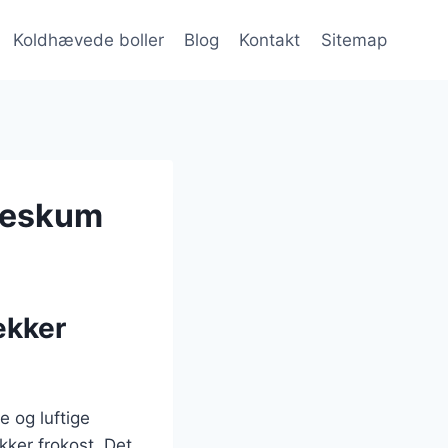
Koldhævede boller
Blog
Kontakt
Sitemap
deskum
ækker
e og luftige
kker frokost. Det,