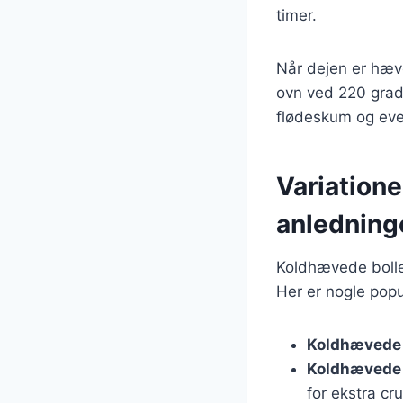
timer.
Når dejen er hæv
ovn ved 220 grade
flødeskum og even
Variatione
anledning
Koldhævede boller
Her er nogle popu
Koldhævede 
Koldhævede 
for ekstra cr