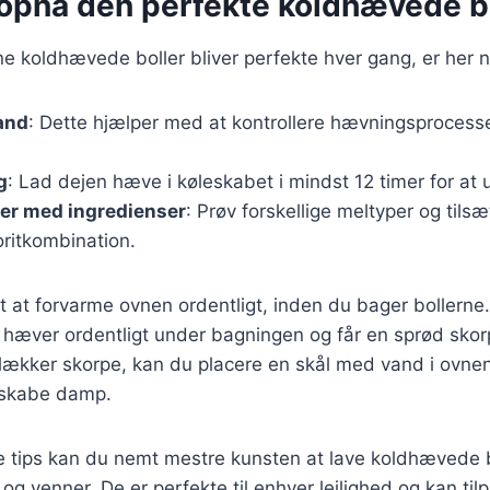
t opnå den perfekte koldhævede b
ine koldhævede boller bliver perfekte hver gang, er her n
and
: Dette hjælper med at kontrollere hævningsprocess
g
: Lad dejen hæve i køleskabet i mindst 12 timer for at 
er med ingredienser
: Prøv forskellige meltyper og tilsæ
oritkombination.
gt at forvarme ovnen ordentligt, inden du bager bollerne
ne hæver ordentligt under bagningen og får en sprød skor
 lækker skorpe, kan du placere en skål med vand i ovne
 skabe damp.
e tips kan du nemt mestre kunsten at lave koldhævede b
og venner. De er perfekte til enhver lejlighed og kan tilp