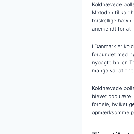
Koldhævede boller 
Metoden til kold
forskellige hævn
anerkendt for at 
I Danmark er kold
forbundet med hy
nybagte boller. T
mange variationer,
Koldhævede bolle
blevet populære.
fordele, hvilket 
opmærksomme på d