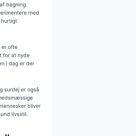
 af bagning.
sperimentere med
hurtigt
 er ofte
 for at nyde
n i dag er der
g surdej er også
ndhedsmæssige
e mennesker bliver
nd livsstil.