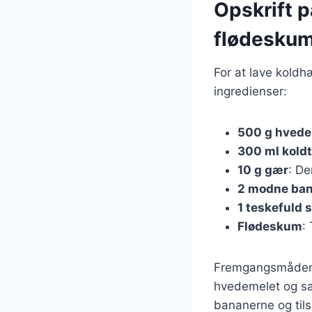
Opskrift 
flødesku
For at lave kold
ingredienser:
500 g hved
300 ml kold
10 g gær
: De
2 modne ba
1 teskefuld s
Flødeskum
:
Fremgangsmåden e
hvedemelet og sal
bananerne og tils