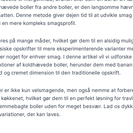
dhævede boller fra andre boller, er den langsomme hævni
atten. Denne metode giver dejen tid til at udvikle smag 
r i en mere kompleks smagsprofil.
eres på mange måder, hvilket gør dem til en alsidig muli
assiske opskrifter til mere eksperimenterende varianter m
er noget for enhver smag. I denne artikel vil vi udforske 
riationer af koldhævede boller, herunder dem med banan
d og cremet dimension til den traditionelle opskrift.
r er ikke kun velsmagende, men også nemme at forber
i køkkenet, hvilket gør dem til en perfekt løsning for tra
jemmebagte boller uden for meget besvær. Lad os dykke
variationer, der kan laves.