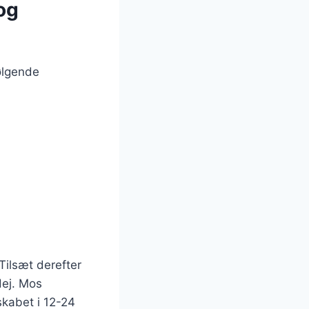
og
ølgende
Tilsæt derefter
dej. Mos
skabet i 12-24