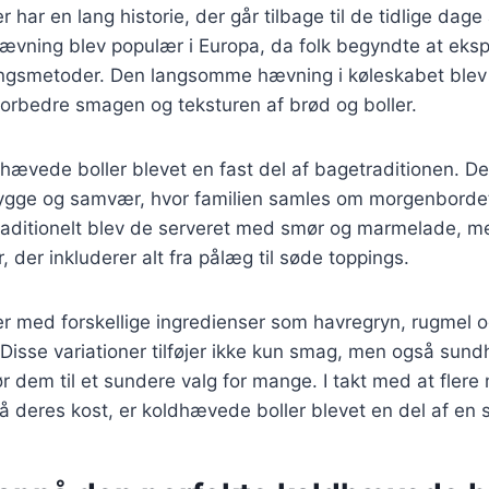
har en lang historie, der går tilbage til de tidlige dage
hævning blev populær i Europa, da folk begyndte at ek
ingsmetoder. Den langsomme hævning i køleskabet blev 
forbedre smagen og teksturen af brød og boller.
hævede boller blevet en fast del af bagetraditionen. De
gge og samvær, hvor familien samles om morgenbordet
raditionelt blev de serveret med smør og marmelade, me
 der inkluderer alt fra pålæg til søde toppings.
r med forskellige ingredienser som havregryn, rugmel o
 Disse variationer tilføjer ikke kun smag, men også su
gør dem til et sundere valg for mange. I takt med at fler
eres kost, er koldhævede boller blevet en del af en su