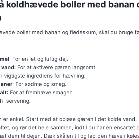
på koldhævede boller med banan 
m
hævede boller med banan og flødeskum, skal du bruge f
emel
: For en let og luftig dej.
t vand
: For at aktivere gæren langsomt.
n vigtigste ingrediens for hævning.
naner
: For sødme og smag.
alt
: For at fremhæve smagen.
 Til servering.
r enkel. Start med at opløse gæren i det kolde vand. 
tet, og rør det hele sammen, indtil du har en ensartet 
æt dem til dejen. Dæk skålen til og lad den hæve i køle