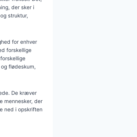
ng, der sker i
og struktur,
ghed for enhver
ed forskellige
forskellige
 og flødeskum,
ede. De kræver
vle mennesker, der
 ned i opskriften