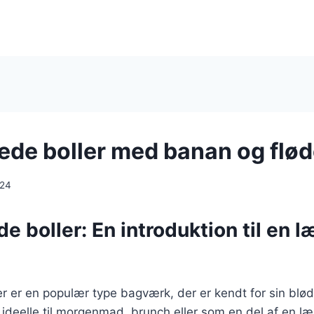
de boller med banan og flø
024
 boller: En introduktion til en l
 er en populær type bagværk, der er kendt for sin blød
 ideelle til morgenmad, brunch eller som en del af en læ