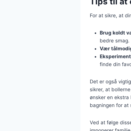
Tips til a
For at sikre, at d
Brug koldt v
bedre smag.
Vær tålmodi
Eksperiment
finde din fav
Det er også vigti
sikrer, at boller
ønsker en ekstra
bagningen for at
Ved at følge diss
imponerer familie 