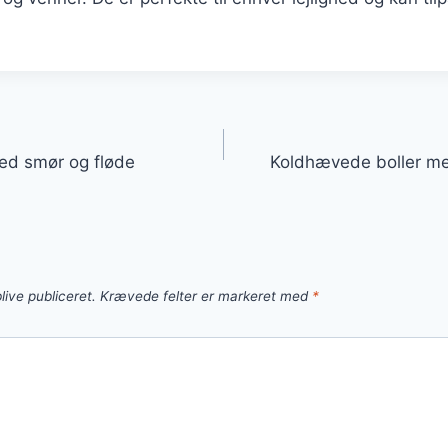
gation
ed smør og fløde
Koldhævede boller me
live publiceret.
Krævede felter er markeret med
*