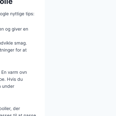
olle
ogle nyttige tips:
en og giver en
udvikle smag.
tninger for at
. En varm ovn
pe. Hvis du
n under
oller, der
asses til at passe