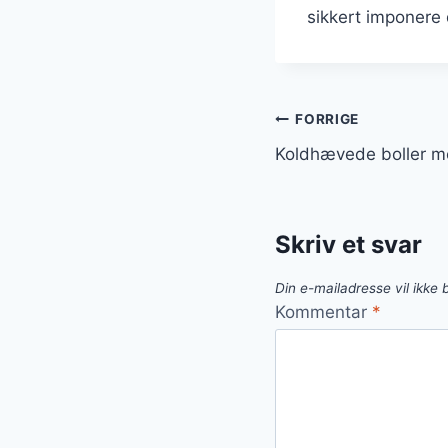
sikkert imponere d
Indlægsnavi
FORRIGE
Koldhævede boller m
Skriv et svar
Din e-mailadresse vil ikke b
Kommentar
*