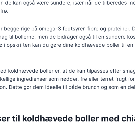
 de kan også være sundere, især når de tilberedes me
frø.
er begge rige på omega-3 fedtsyrer, fibre og proteiner. De
g til bollerne, men de bidrager også til en sundere kos
rø i opskriften kan du gøre dine koldhævede boller til 
ed koldhævede boller er, at de kan tilpasses efter sma
skellige ingredienser som nødder, frø eller tørret frugt fo
on. Dette gør dem ideelle til både brunch og som en de
er til koldhævede boller med chi