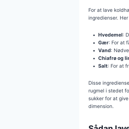
For at lave koldh
ingredienser. Her
Hvedemel
: 
Gær
: For at 
Vand
: Nødve
Chiafrø og li
Salt
: For at
Disse ingrediense
rugmel i stedet fo
sukker for at giv
dimension.
Sådan lav