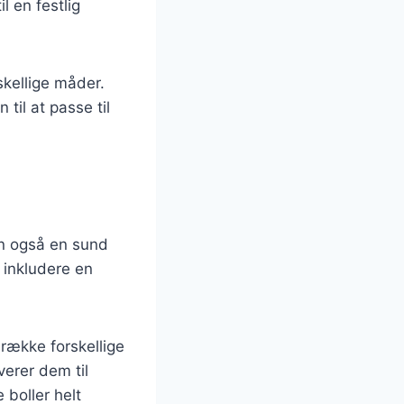
l en festlig
skellige måder.
til at passe til
en også en sund
t inkludere en
række forskellige
erer dem til
 boller helt