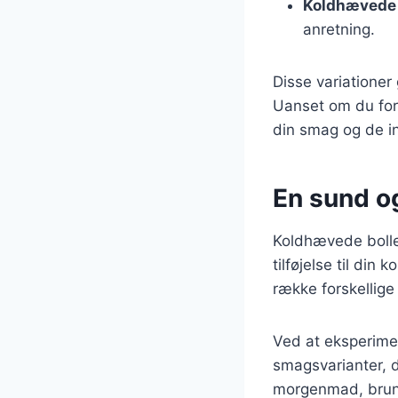
Koldhævede b
anretning.
Disse variationer
Uanset om du fore
din smag og de in
En sund og
Koldhævede bolle
tilføjelse til din
række forskellige
Ved at eksperimen
smagsvarianter, d
morgenmad, brunch