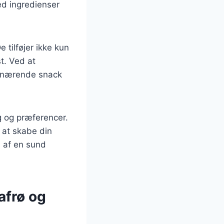
d ingredienser
 tilføjer ikke kun
t. Ved at
en nærende snack
g og præferencer.
r at skabe din
l af en sund
afrø og