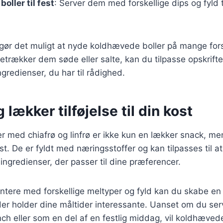
oller til fest
: Server dem med forskellige dips og fyld ti
 gør det muligt at nyde koldhævede boller på mange for
trækker dem søde eller salte, kan du tilpasse opskriften 
gredienser, du har til rådighed.
 lækker tilføjelse til din kost
r med chiafrø og linfrø er ikke kun en lækker snack, m
 kost. De er fyldt med næringsstoffer og kan tilpasses til a
 ingredienser, der passer til dine præferencer.
tere med forskellige meltyper og fyld kan du skabe en 
er holder dine måltider interessante. Uanset om du serv
 eller som en del af en festlig middag, vil koldhævede