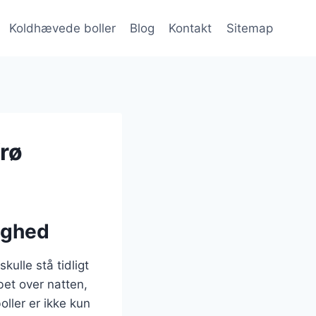
Koldhævede boller
Blog
Kontakt
Sitemap
frø
ighed
ulle stå tidligt
et over natten,
ller er ikke kun