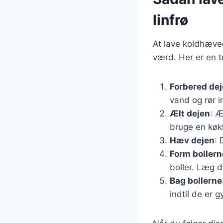
linfrø
At lave koldhæved
værd. Her er en tr
Forbered de
vand og rør i
Ælt dejen
: Æ
bruge en køk
Hæv dejen
: 
Form bollern
boller. Læg 
Bag bollerne
indtil de er g