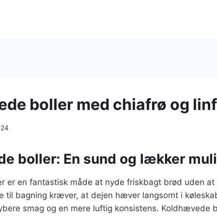
de boller med chiafrø og lin
024
e boller: En sund og lækker mul
 er en fantastisk måde at nyde friskbagt brød uden at sk
til bagning kræver, at dejen hæver langsomt i køleskab
dybere smag og en mere luftig konsistens. Koldhævede bo