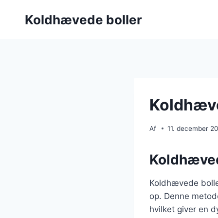
Fortsæt
Koldhævede boller
til
indhold
Koldhæve
Af
11. december 2
Koldhæved
Koldhævede boller
op. Denne metode 
hvilket giver en 