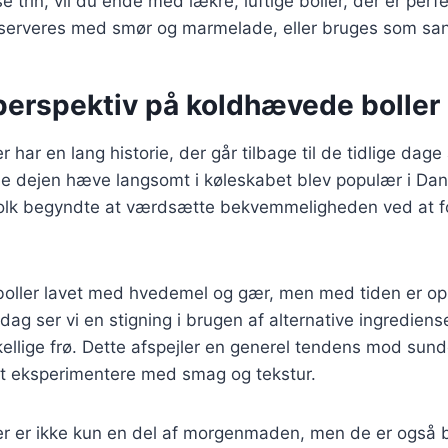
e trin, vil du ende med lækre, luftige boller, der er perfe
n serveres med smør og marmelade, eller bruges som s
 perspektiv på koldhævede boller
 har en lang historie, der går tilbage til de tidlige dag
de dejen hæve langsomt i køleskabet blev populær i Dan
olk begyndte at værdsætte bekvemmeligheden ved at f
 boller lavet med hvedemel og gær, men med tiden er ops
 dag ser vi en stigning i brugen af alternative ingredien
ellige frø. Dette afspejler en generel tendens mod sun
 at eksperimentere med smag og tekstur.
r er ikke kun en del af morgenmaden, men de er også 