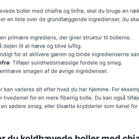
ævede boller med chiafrø og linfrø, skal du bruge en ræ
 er en liste over de grundlæggende ingredienser, du ska
Den primære ingrediens, der giver struktur til bollerne.
få dejen til at hæve og blive luftig.
ndigt for at aktivere gæren og binde ingredienserne s
nfrø
: Tilføjer sundhedsmæssige fordele og smag.
 fremhæve smagen af de øvrige ingredienser.
r kan varieres alt efter hvad du har hjemme. For eksem
r hvedemel for en mere fiberrig bolle. Du kan også tilføj
e en sødere smag, eller tilsætte krydderier som kanel for
er du koldhævede boller med chia