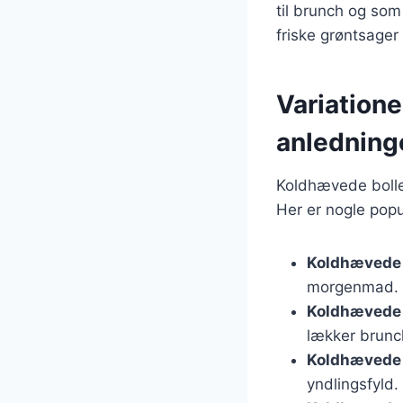
til brunch og som 
friske grøntsager 
Variatione
anledning
Koldhævede boller
Her er nogle popu
Koldhævede 
morgenmad.
Koldhævede b
lækker brunc
Koldhævede b
yndlingsfyld.