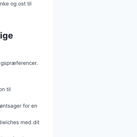
nke og ost til
lige
agspræferencer.
n til
øntsager for en
ndwiches med dit