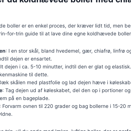
e boller er en enkel proces, der kræver lidt tid, men b
in-for-trin guide til at lave dine egne koldhævede boller
jen
: I en stor skål, bland hvedemel, gær, chiafrø, linfrø o
ndtil dejen er ensartet.
lt dejen i ca. 5-10 minutter, indtil den er glat og elastis
kenmaskine til dette.
Dæk skålen med plastfolie og lad dejen hæve i køleskabe
e
: Tag dejen ud af køleskabet, del den op i portioner og
dem på en bageplade.
: Forvarm ovnen til 220 grader og bag bollerne i 15-20 mi
yldne.