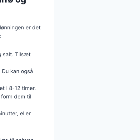
elønningen er det
:
g salt. Tilsæt
k. Du kan også
t i 8-12 timer.
 form dem til
nutter, eller