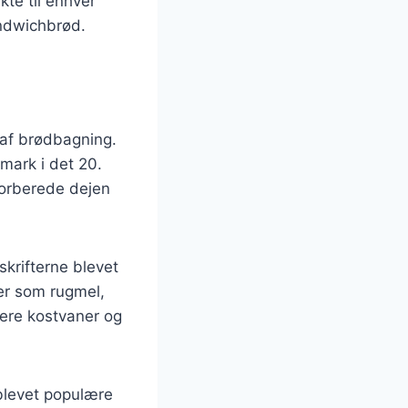
kte til enhver
andwichbrød.
e af brødbagning.
mark i det 20.
orberede dejen
krifterne blevet
ser som rugmel,
dere kostvaner og
blevet populære