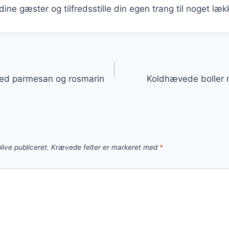
ine gæster og tilfredsstille din egen trang til noget læk
gation
ed parmesan og rosmarin
Koldhævede boller m
live publiceret.
Krævede felter er markeret med
*