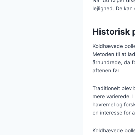
Når du følger diss
lejlighed. De ka
Historisk
Koldhævede boller
Metoden til at la
århundrede, da f
aftenen før.
Traditionelt blev
mere varierede. I
havremel og forsk
en interesse for
Koldhævede bolle