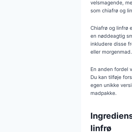
velsmagende, men
som chiafrø og lin
Chiafrø og linfrø 
en nøddeagtig sma
inkludere disse f
eller morgenmad.
En anden fordel v
Du kan tilføje for
egen unikke versi
madpakke.
Ingrediens
linfrø