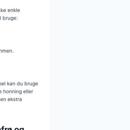
kke enkle
l bruge:
ammen.
pel kan du bruge
e honning eller
 en ekstra
frø og