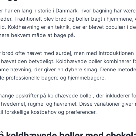
 har en lang historie i Danmark, hvor bagning har været 
reder. Traditionelt blev brød og boller bagt i hjemmene
tid. Koldhævning er en teknik, der er blevet populær i de
 mere bekvem måde at bage på.
v brød ofte hævet med surdej, men med introduktionen 
te hævetiden betydeligt. Koldhævede boller kombinerer 
me hævning, der giver en dybere smag. Denne metode 
åde professionelle bagere og hjemmebagere.
mange opskrifter på koldhævede boller, der inkluderer fo
hvedemel, rugmel og havremel. Disse variationer giver 
til forskellige kostbehov og præferencer.
på koldhævede boller med chokol