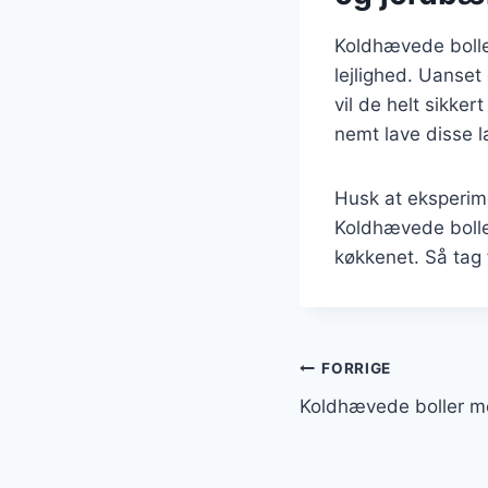
Koldhævede bolle
lejlighed. Uanset
vil de helt sikke
nemt lave disse 
Husk at eksperime
Koldhævede boller
køkkenet. Så tag
Indlægsnavi
FORRIGE
Koldhævede boller m