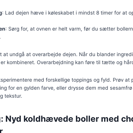
g
: Lad dejen hæve i køleskabet i mindst 8 timer for at
en
: Sørg for, at ovnen er helt varm, før du sætter bollern
.
gt at undgå at overarbejde dejen. Når du blander ingred
e er kombineret. Overarbejdning kan føre til tætte og hår
sperimentere med forskellige toppings og fyld. Prøv at 
ng for en gylden farve, eller drysse dem med sesamfrø 
g tekstur.
g: Nyd koldhævede boller med ch
r