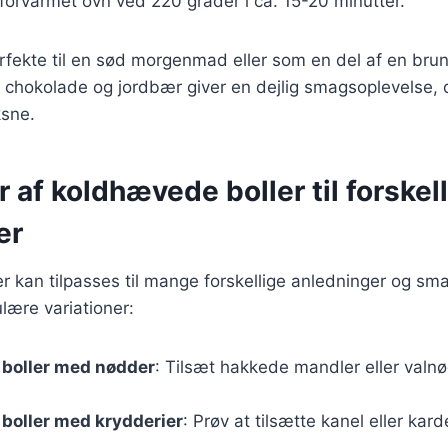
forvarmet ovn ved 220 grader i ca. 15-20 minutter.
erfekte til en sød morgenmad eller som en del af en bru
 chokolade og jordbær giver en dejlig smagsoplevelse, 
sne.
r af koldhævede boller til forskel
er
 kan tilpasses til mange forskellige anledninger og sm
lære variationer:
boller med nødder
: Tilsæt hakkede mandler eller valnø
boller med krydderier
: Prøv at tilsætte kanel eller k