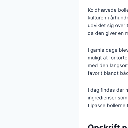
Koldhævede boller
kulturen i århund
udviklet sig over 
da den giver en
I gamle dage ble
muligt at forkor
med den langsom
favorit blandt b
I dag findes der 
ingredienser som 
tilpasse bollerne 
Opskrift 