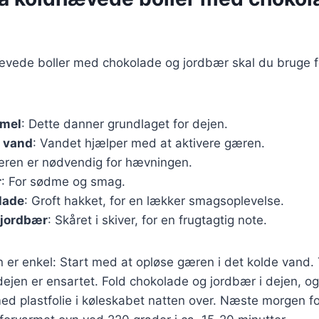
hævede boller med chokolade og jordbær skal du bruge 
emel
: Dette danner grundlaget for dejen.
t vand
: Vandet hjælper med at aktivere gæren.
æren er nødvendig for hævningen.
r
: For sødme og smag.
lade
: Groft hakket, for en lækker smagsoplevelse.
 jordbær
: Skåret i skiver, for en frugtagtig note.
r enkel: Start med at opløse gæren i det kolde vand. 
l dejen er ensartet. Fold chokolade og jordbær i dejen, o
ed plastfolie i køleskabet natten over. Næste morgen f