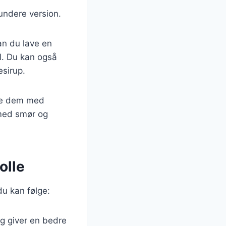
sundere version.
an du lave en
l. Du kan også
esirup.
lde dem med
 med smør og
olle
du kan følge:
g giver en bedre