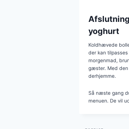
Afslutnin
yoghurt
Koldhævede bolle
der kan tilpasses
morgenmad, brunch
gæster. Med den r
derhjemme.
Så næste gang du 
menuen. De vil ud