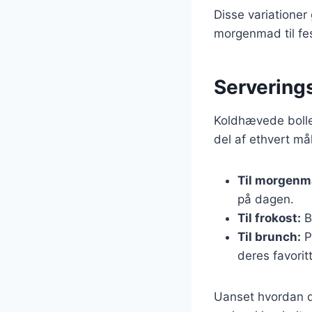
Disse variationer 
morgenmad til fe
Servering
Koldhævede boller
del af ethvert må
Til morgenm
på dagen.
Til frokost:
B
Til brunch:
P
deres favoritt
Uanset hvordan d