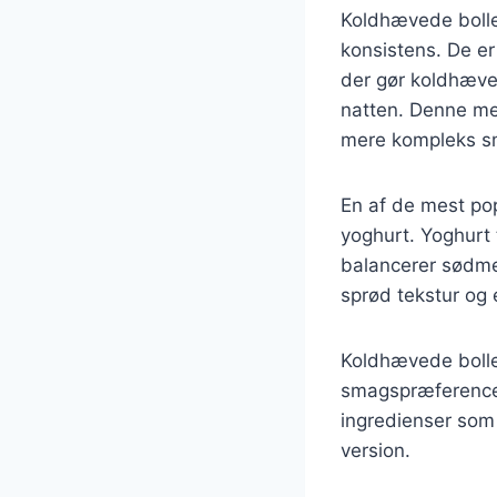
Koldhævede boller
konsistens. De er
der gør koldhæve
natten. Denne meto
mere kompleks sm
En af de mest po
yoghurt. Yoghurt 
balancerer sødmen
sprød tekstur og 
Koldhævede boller
smagspræferencer
ingredienser som 
version.