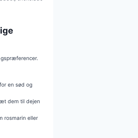
lige
agspræferencer.
for en sød og
æt dem til dejen
m rosmarin eller