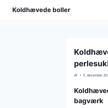
Fortsæt
Koldhævede boller
til
indhold
Koldhæve
perlesuk
Af
5. december 2
Koldhævede
bagværk