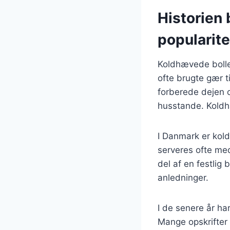
Historien
popularite
Koldhævede boller
ofte brugte gær t
forberede dejen 
husstande. Koldhæ
I Danmark er kol
serveres ofte me
del af en festlig 
anledninger.
I de senere år ha
Mange opskrifter