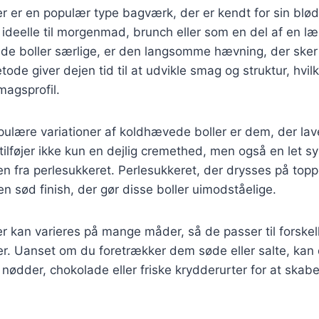
 er en populær type bagværk, der er kendt for sin blød
 ideelle til morgenmad, brunch eller som en del af en læ
de boller særlige, er den langsomme hævning, der sker 
de giver dejen tid til at udvikle smag og struktur, hvilk
agsprofil.
pulære variationer af koldhævede boller er dem, der l
tilføjer ikke kun en dejlig cremethed, men også en let sy
 fra perlesukkeret. Perlesukkeret, der drysses på topp
en sød finish, der gør disse boller uimodståelige.
 kan varieres på mange måder, så de passer til forskel
. Uanset om du foretrækker dem søde eller salte, kan d
nødder, chokolade eller friske krydderurter for at skab