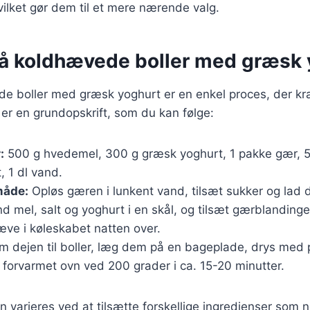
ilket gør dem til et mere nærende valg.
på koldhævede boller med græsk 
de boller med græsk yoghurt er en enkel proces, der kr
 er en grundopskrift, som du kan følge:
:
500 g hvedemel, 300 g græsk yoghurt, 1 pakke gær, 50
, 1 dl vand.
åde:
Opløs gæren i lunkent vand, tilsæt sukker og lad d
nd mel, salt og yoghurt i en skål, og tilsæt gærblanding
æve i køleskabet natten over.
m dejen til boller, læg dem på en bageplade, drys med 
forvarmet ovn ved 200 grader i ca. 15-20 minutter.
n varieres ved at tilsætte forskellige ingredienser som