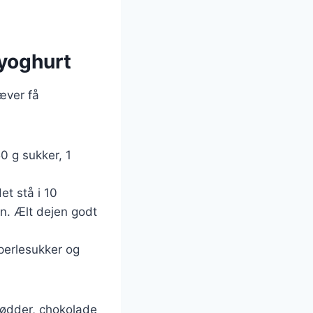
yoghurt
æver få
 g sukker, 1
et stå i 10
en. Ælt dejen godt
perlesukker og
 nødder, chokolade