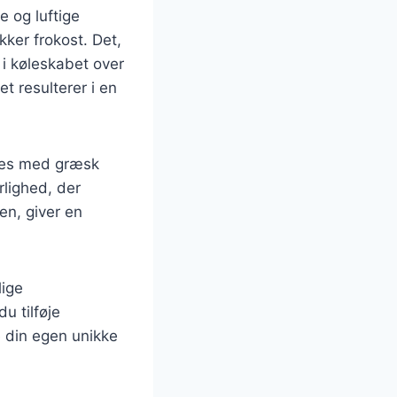
e og luftige
kker frokost. Det,
i køleskabet over
et resulterer i en
aves med græsk
rlighed, der
en, giver en
lige
u tilføje
e din egen unikke