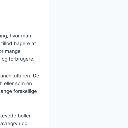
ning, hvor man
tillod bagere at
for mange
 og forbrugere.
runchkulturen. De
h eller som en
mange forskellige
hævede boller.
havregryn og