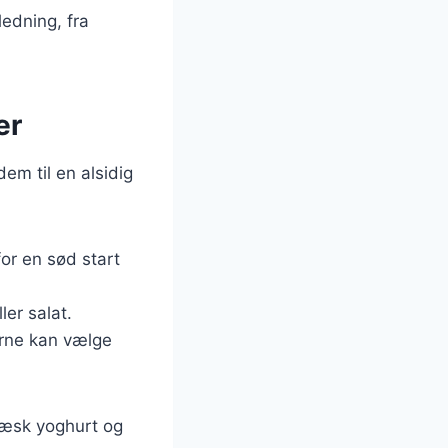
ledning, fra
er
em til en alsidig
r en sød start
er salat.
rne kan vælge
ræsk yoghurt og