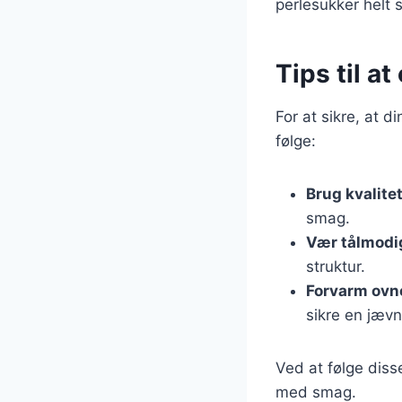
perlesukker helt s
Tips til a
For at sikre, at 
følge:
Brug kvalite
smag.
Vær tålmodi
struktur.
Forvarm ovn
sikre en jæv
Ved at følge disse
med smag.