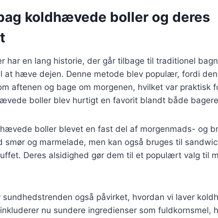
 bag koldhævede boller og deres
t
 har en lang historie, der går tilbage til traditionel bag
il at hæve dejen. Denne metode blev populær, fordi den 
om aftenen og bage om morgenen, hvilket var praktisk 
vede boller blev hurtigt en favorit blandt både bagere
dhævede boller blevet en fast del af morgenmads- og b
d smør og marmelade, men kan også bruges til sandwic
buffet. Deres alsidighed gør dem til et populært valg til 
r sundhedstrenden også påvirket, hvordan vi laver kold
 inkluderer nu sundere ingredienser som fuldkornsmel, 