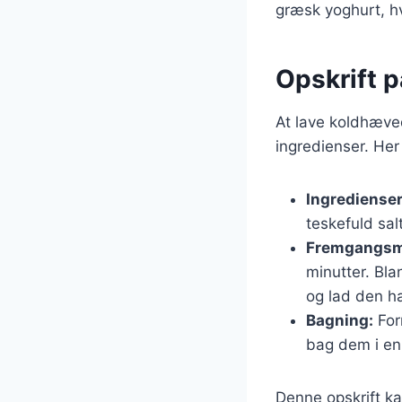
græsk yoghurt, hv
Opskrift 
At lave koldhæve
ingredienser. Her
Ingredienser
teskefuld salt
Fremgangsm
minutter. Bla
og lad den h
Bagning:
For
bag dem i en 
Denne opskrift ka