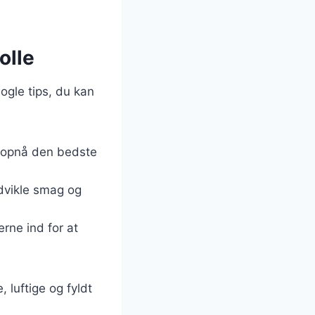
olle
nogle tips, du kan
t opnå den bedste
udvikle smag og
erne ind for at
, luftige og fyldt