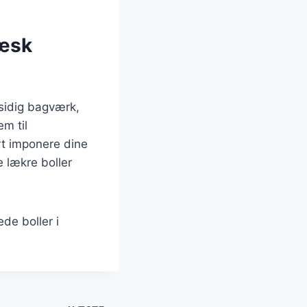
ræsk
sidig bagværk,
m til
ert imponere dine
e lækre boller
de boller i