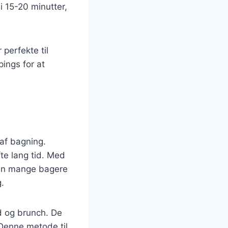
i 15-20 minutter,
 perfekte til
ings for at
 af bagning.
fte lang tid. Med
men mange bagere
.
d og brunch. De
Denne metode til