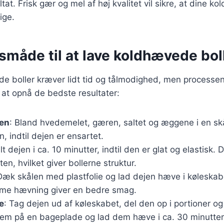
tat. Frisk gær og mel af høj kvalitet vil sikre, at dine k
tige.
måde til at lave koldhævede bol
e boller kræver lidt tid og tålmodighed, men processen e
r at opnå de bedste resultater:
jen
: Bland hvedemelet, gæren, saltet og æggene i en skå
n, indtil dejen er ensartet.
lt dejen i ca. 10 minutter, indtil den er glat og elastisk
ten, hvilket giver bollerne struktur.
Dæk skålen med plastfolie og lad dejen hæve i køleskabe
me hævning giver en bedre smag.
e
: Tag dejen ud af køleskabet, del den op i portioner og
dem på en bageplade og lad dem hæve i ca. 30 minutter