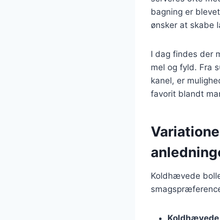
bagning er bleve
ønsker at skabe 
I dag findes der 
mel og fyld. Fra 
kanel, er muligh
favorit blandt ma
Variatione
anledning
Koldhævede boller
smagspræferencer
Koldhævede 