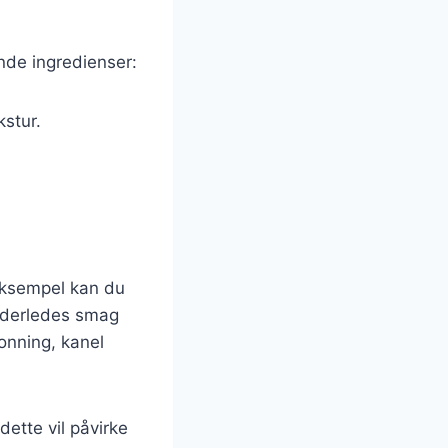
nde ingredienser:
kstur.
 eksempel kan du
anderledes smag
honning, kanel
dette vil påvirke