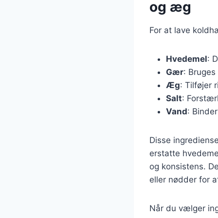
og æg
For at lave kold
Hvedemel
: 
Gær
: Bruges 
Æg
: Tilføjer
Salt
: Forstær
Vand
: Binde
Disse ingrediense
erstatte hvedeme
og konsistens. De
eller nødder for a
Når du vælger ingr