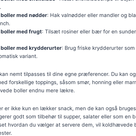
.
boller med nødder
: Hak valnødder eller mandler og bl
unch.
boller med frugt
: Tilsæt rosiner eller bær for en sunde
boller med krydderurter
: Brug friske krydderurter som 
romatisk variant.
 kan nemt tilpasses til dine egne præferencer. Du kan o
d forskellige toppings, såsom smør, honning eller marm
vede boller endnu mere lækre.
r er ikke kun en lækker snack, men de kan også bruges
gerer godt som tilbehør til supper, salater eller som en 
et hvordan du vælger at servere dem, vil koldhævede bo
ster.