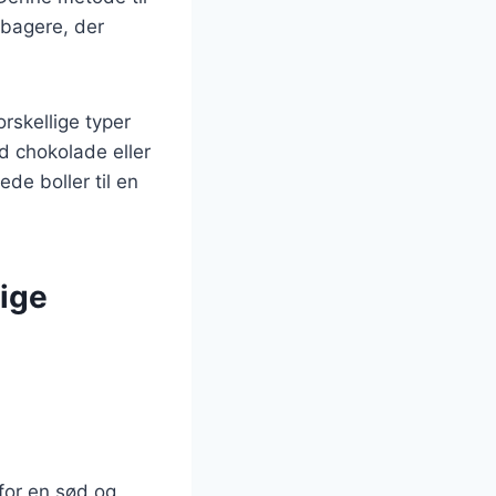
ebagere, der
rskellige typer
d chokolade eller
de boller til en
lige
 for en sød og