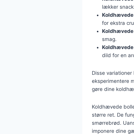
lækker snack
Koldhævede 
for ekstra cr
Koldhævede 
smag.
Koldhævede 
dild for en a
Disse variationer
eksperimentere me
gøre dine koldhæ
Koldhævede bolle
større ret. De fun
smørrebrød. Uans
imponere dine gæ