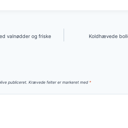
gation
d valnødder og friske
Koldhævede boll
live publiceret.
Krævede felter er markeret med
*