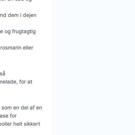
and dem i dejen
re og frugtagtig
rosmarin eller
gså
elade, for at
 som en del af en
base for
ller helt sikkert