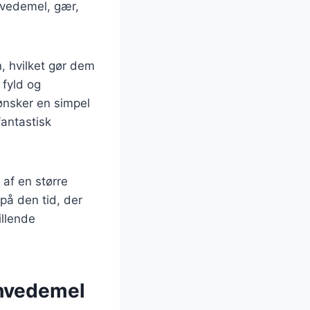
hvedemel, gær,
, hvilket gør dem
 fyld og
 ønsker en simpel
fantastisk
 af en større
på den tid, der
illende
 hvedemel