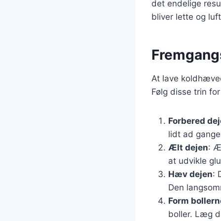
det endelige resul
bliver lette og luf
Fremgangs
At lave koldhæved
Følg disse trin fo
Forbered de
lidt ad gange
Ælt dejen
: Æ
at udvikle glu
Hæv dejen
: 
Den langsom
Form bollern
boller. Læg 