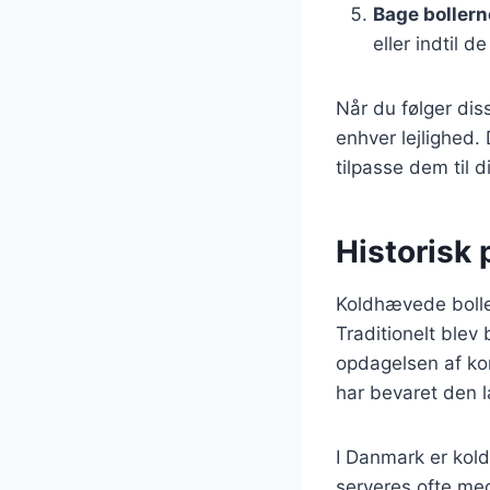
Bage bollern
eller indtil 
Når du følger dis
enhver lejlighed.
tilpasse dem til 
Historisk
Koldhævede boller 
Traditionelt blev
opdagelsen af ko
har bevaret den
I Danmark er kol
serveres ofte me