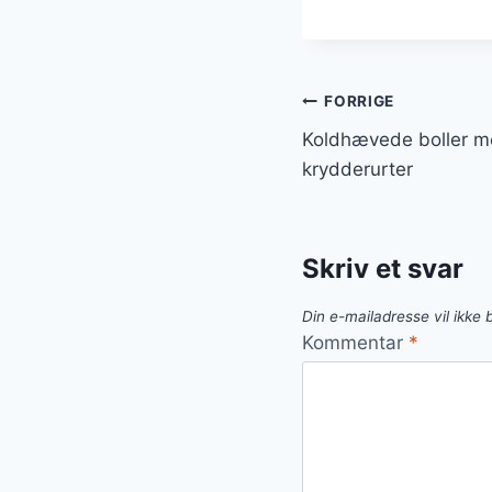
Indlægsnavi
FORRIGE
Koldhævede boller me
krydderurter
Skriv et svar
Din e-mailadresse vil ikke b
Kommentar
*