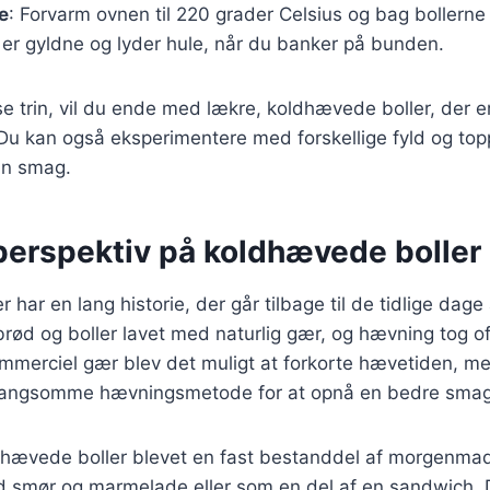
e
: Forvarm ovnen til 220 grader Celsius og bag bollerne 
de er gyldne og lyder hule, når du banker på bunden.
se trin, vil du ende med lækre, koldhævede boller, der er
 Du kan også eksperimentere med forskellige fyld og topp
din smag.
 perspektiv på koldhævede boller
har en lang historie, der går tilbage til de tidlige dage
 brød og boller lavet med naturlig gær, og hævning tog o
mmerciel gær blev det muligt at forkorte hævetiden, 
 langsomme hævningsmetode for at opnå en bedre smag
dhævede boller blevet en fast bestanddel af morgenma
d smør og marmelade eller som en del af en sandwich. 