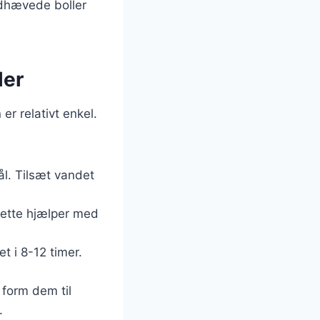
oldhævede boller
ler
r relativt enkel.
l. Tilsæt vandet
. Dette hjælper med
t i 8-12 timer.
 form dem til
.