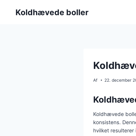
Fortsæt
Koldhævede boller
til
indhold
Koldhæve
Af
22. december 
Koldhævede
Koldhævede boller
konsistens. Denne
hvilket resultere