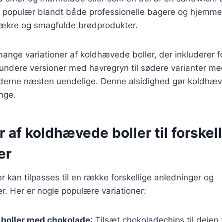
t populær blandt både professionelle bagere og hjemm
lækre og smagfulde brødprodukter.
mange variationer af koldhævede boller, der inkluderer fo
sundere versioner med havregryn til sødere varianter me
ederne næsten uendelige. Denne alsidighed gør koldhæve
nge.
r af koldhævede boller til forskel
er
 kan tilpasses til en række forskellige anledninger og
. Her er nogle populære variationer:
boller med chokolade
: Tilsæt chokoladechips til dejen