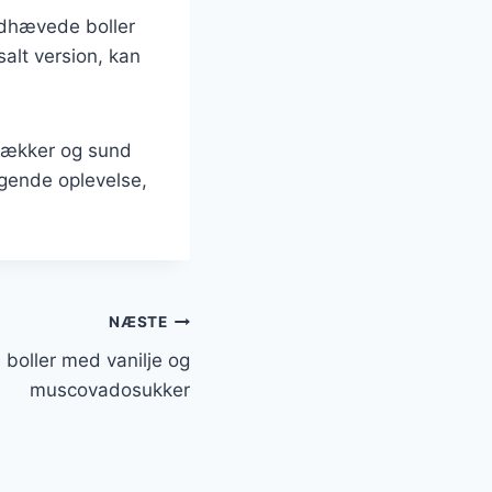
oldhævede boller
salt version, kan
lækker og sund
agende oplevelse,
NÆSTE
boller med vanilje og
muscovadosukker