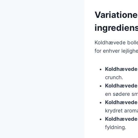
Variatione
ingredien
Koldhævede boller
for enhver lejlig
Koldhævede 
crunch.
Koldhævede 
en sødere s
Koldhævede 
krydret arom
Koldhævede 
fyldning.