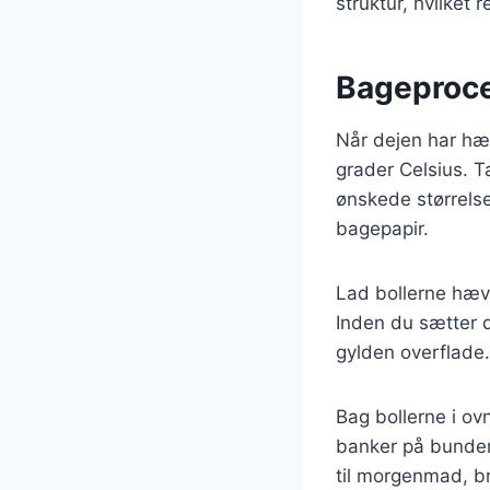
struktur, hvilket 
Bageproce
Når dejen har hæv
grader Celsius. T
ønskede størrels
bagepapir.
Lad bollerne hæve
Inden du sætter 
gylden overflade.
Bag bollerne i ovn
banker på bunden
til morgenmad, br