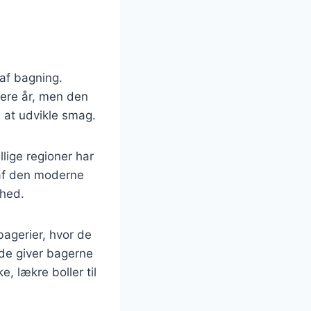
 af bagning.
nere år, men den
l at udvikle smag.
llige regioner har
 af den moderne
ghed.
bagerier, hvor de
de giver bagerne
e, lækre boller til