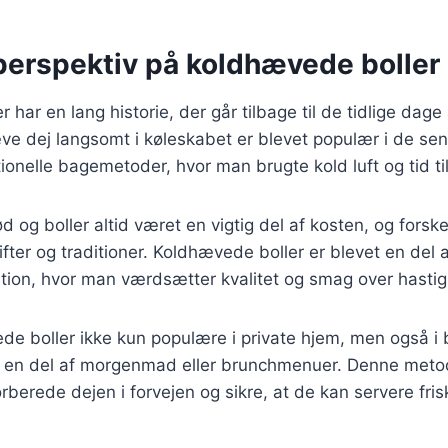
 perspektiv på koldhævede boller
har en lang historie, der går tilbage til de tidlige dage
ve dej langsomt i køleskabet er blevet populær i de se
tionelle bagemetoder, hvor man brugte kold luft og tid ti
 og boller altid været en vigtig del af kosten, og forske
fter og traditioner. Koldhævede boller er blevet en del
tion, hvor man værdsætter kvalitet og smag over hasti
de boller ikke kun populære i private hjem, men også i 
m en del af morgenmad eller brunchmenuer. Denne meto
rberede dejen i forvejen og sikre, at de kan servere frisk