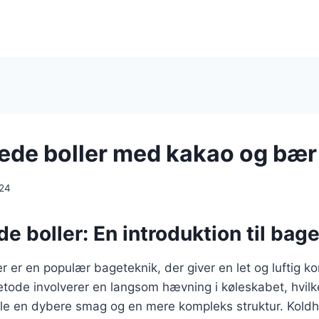
de boller med kakao og bær
024
 boller: En introduktion til bag
 er en populær bageteknik, der giver en let og luftig kon
ode involverer en langsom hævning i køleskabet, hvilke
ikle en dybere smag og en mere kompleks struktur. Kold