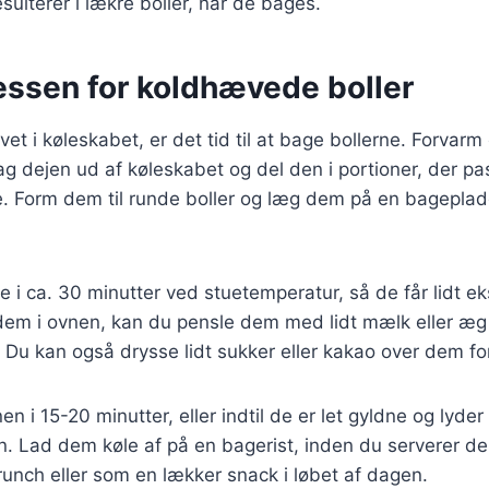
resulterer i lækre boller, når de bages.
ssen for koldhævede boller
et i køleskabet, er det tid til at bage bollerne. Forvarm
ag dejen ud af køleskabet og del den i portioner, der pas
e. Form dem til runde boller og læg dem på en bagepl
 i ca. 30 minutter ved stuetemperatur, så de får lidt e
dem i ovnen, kan du pensle dem med lidt mælk eller æg 
 Du kan også drysse lidt sukker eller kakao over dem fo
en i 15-20 minutter, eller indtil de er let gyldne og lyder
. Lad dem køle af på en bagerist, inden du serverer de
unch eller som en lækker snack i løbet af dagen.