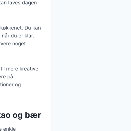
 kan laves dagen
i køkkenet. Du kan
når du er klar.
rvere noget
til mere kreative
ere på
tioner og
kao og bær
e enkle