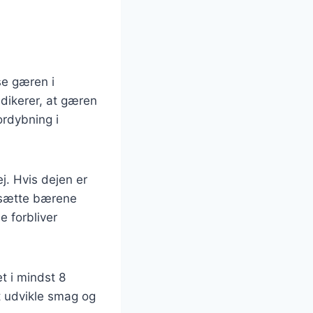
se gæren i
ndikerer, at gæren
ordybning i
. Hvis dejen er
ilsætte bærene
e forbliver
t i mindst 8
at udvikle smag og