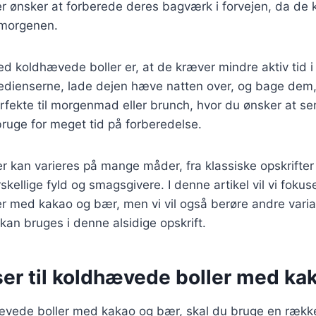
der ønsker at forberede deres bagværk i forvejen, da de
 morgenen.
ed koldhævede boller er, at de kræver mindre aktiv tid 
edienserne, lade dejen hæve natten over, og bage dem, 
fekte til morgenmad eller brunch, hvor du ønsker at se
ruge for meget tid på forberedelse.
 kan varieres på mange måder, fra klassiske opskrifter 
kellige fyld og smagsgivere. I denne artikel vil vi fokus
r med kakao og bær, men vi vil også berøre andre varia
 kan bruges i denne alsidige opskrift.
ser til koldhævede boller med ka
hævede boller med kakao og bær, skal du bruge en rækk