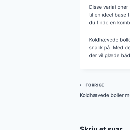
Disse variationer
til en ideel base
du finde en kombi
Koldhævede bolle
snack på. Med de 
der vil glæde båd
Indlægsnavi
FORRIGE
Koldhævede boller m
Skriv et svar