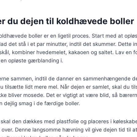
r du dejen til koldhævede boller
 koldhævede boller er en ligetil proces. Start med at oplø
ad det stå i et par minutter, indtil det skummer. Dette i
or skål, kombiner hvedemelet, kakaoen og saltet. Lav en f
en opløste gærblanding i.
erne sammen, indtil de danner en sammenhængende dej
du tilsætte lidt mere mel. Når dejen er samlet, skal du t
ikke bliver mosede. Det er vigtigt at være blid, så bærern
n dejlig smag i de færdige boller.
, skal den dækkes med plastfolie og placeres i køleskabe
en over. Denne langsomme hævning vil give dejen tid til 