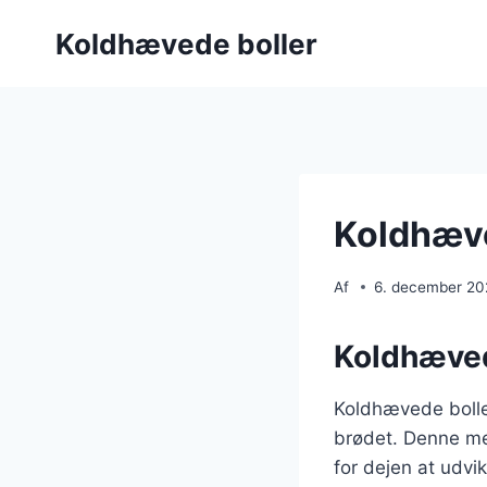
Fortsæt
Koldhævede boller
til
indhold
Koldhæve
Af
6. december 2
Koldhævede
Koldhævede boller
brødet. Denne met
for dejen at udv