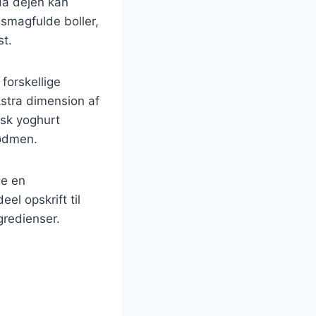
da dejen kan
 smagfulde boller,
st.
forskellige
kstra dimension af
æsk yoghurt
sødmen.
ge en
el opskrift til
gredienser.