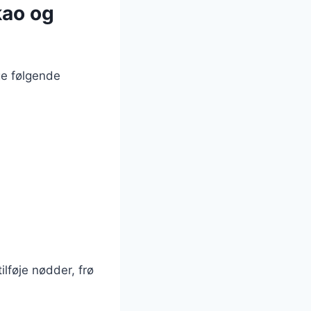
kao og
ge følgende
lføje nødder, frø