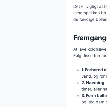
Det er vigtigt at 
eksempel kan brug
de færdige boller
Fremgangs
At lave koldhæved
Følg disse trin fo
1. Forbered 
vand, og rør i
2. Hævning
:
timer, eller n
3. Form bolle
og læg dem 