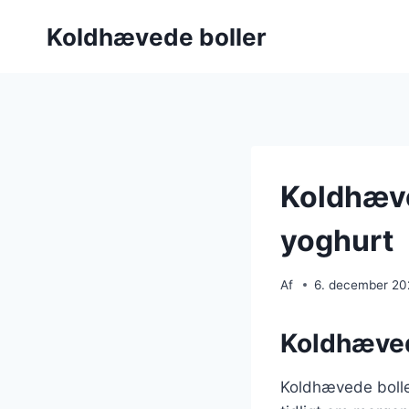
Fortsæt
Koldhævede boller
til
indhold
Koldhæve
yoghurt
Af
6. december 2
Koldhævede
Koldhævede boller