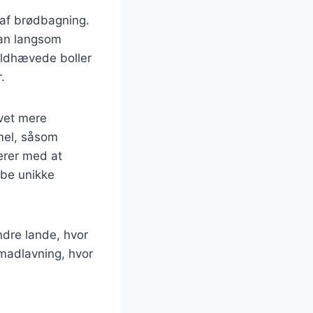
e af brødbagning.
dan langsom
oldhævede boller
.
evet mere
 mel, såsom
erer med at
abe unikke
dre lande, hvor
 madlavning, hvor