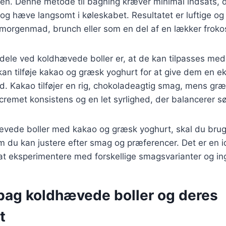
nen. Denne metode til bagning kræver minimal indsats, 
 og hæve langsomt i køleskabet. Resultatet er luftige og
 morgenmad, brunch eller som en del af en lækker froko
rdele ved koldhævede boller er, at de kan tilpasses med 
kan tilføje kakao og græsk yoghurt for at give dem en e
d. Kakao tilføjer en rig, chokoladeagtig smag, mens gr
cremet konsistens og en let syrlighed, der balancerer 
hævede boller med kakao og græsk yoghurt, skal du bru
m du kan justere efter smag og præferencer. Det er en ide
at eksperimentere med forskellige smagsvarianter og in
 bag koldhævede boller og deres
t