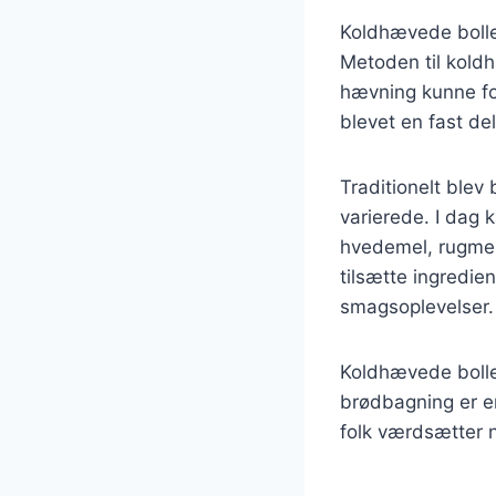
Koldhævede boller
Metoden til kold
hævning kunne fo
blevet en fast d
Traditionelt blev
varierede. I dag
hvedemel, rugmel
tilsætte ingredie
smagsoplevelser.
Koldhævede bolle
brødbagning er en
folk værdsætter 