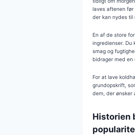
tidligt om morge
laves aftenen før
der kan nydes til
En af de store fo
ingredienser. Du 
smag og fugtighe
bidrager med en 
For at lave kold
grundopskrift, so
dem, der ønsker 
Historien
popularite