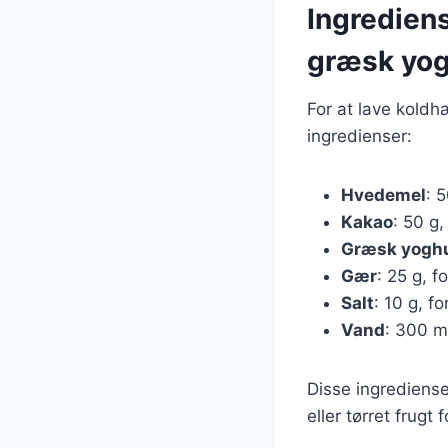
Ingredien
græsk yog
For at lave kold
ingredienser:
Hvedemel
: 
Kakao
: 50 g
Græsk yogh
Gær
: 25 g, f
Salt
: 10 g, 
Vand
: 300 m
Disse ingrediense
eller tørret frugt