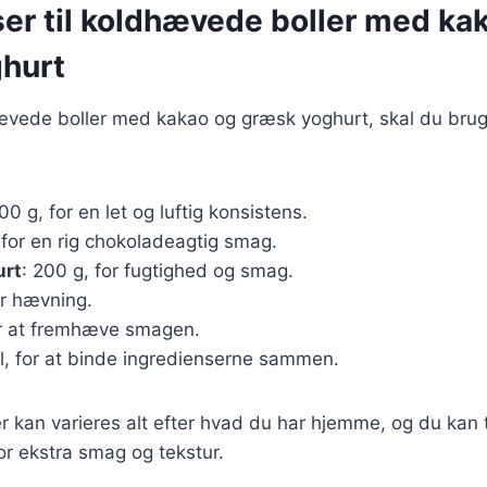
ser til koldhævede boller med ka
hurt
hævede boller med kakao og græsk yoghurt, skal du bru
500 g, for en let og luftig konsistens.
, for en rig chokoladeagtig smag.
urt
: 200 g, for fugtighed og smag.
or hævning.
for at fremhæve smagen.
l, for at binde ingredienserne sammen.
r kan varieres alt efter hvad du har hjemme, og du kan ti
 for ekstra smag og tekstur.