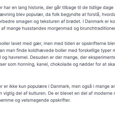
 har en lang historie, der går tilbage til de tidlige dag
hævning blev populær, da folk begyndte at forstå, hvor
rbedre smagen og teksturen af brødet. I Danmark er k
el af mange husstandes morgenmad og brunchtraditioner
 boller lavet med gær, men med tiden er opskrifterne bl
 kan man finde koldhævede boller med forskellige typer
 og havremel. Desuden er der mange, der eksperiment
nser som honning, kanel, chokolade og nødder for at sk
r er ikke kun populære i Danmark, men også i mange an
 vigtig del af kulturen. De er blevet en del af moderne
nemme og velsmagende opskrifter.