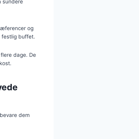
en sundere
præferencer og
festlig buffet.
 flere dage. De
kost.
ævede
 opbevare dem