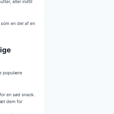
ter, eller indtil
 som en del af en
lige
le populære
 for en sød snack.
sæt dem for