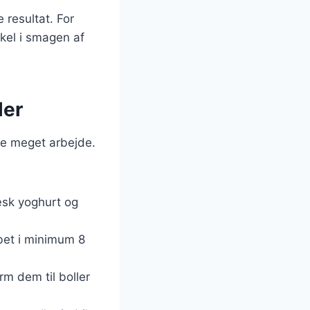
 resultat. For
kel i smagen af
ler
kke meget arbejde.
ræsk yoghurt og
bet i minimum 8
rm dem til boller