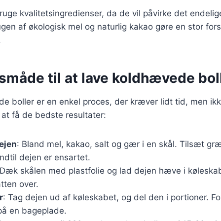
bruge kvalitetsingredienser, da de vil påvirke det endelige
en af økologisk mel og naturlig kakao gøre en stor fors
.
måde til at lave koldhævede bol
e boller er en enkel proces, der kræver lidt tid, men i
r at få de bedste resultater:
dejen
: Bland mel, kakao, salt og gær i en skål. Tilsæt g
ndtil dejen er ensartet.
 Dæk skålen med plastfolie og lad dejen hæve i køleska
atten over.
r
: Tag dejen ud af køleskabet, og del den i portioner. Fo
på en bageplade.