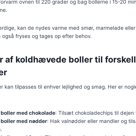
Forvarm ovnen til 220 grader og bag bollerne i 15-20 minut
dne.
færdige, kan de nydes varme med smør, marmelade eller
 også fryses og tages op efter behov.
r af koldhævede boller til forskel
er
 kan tilpasses til enhver lejlighed og smag. Her er nog
boller med chokolade
: Tilsæt chokoladechips til dejen
boller med nødder
: Hak valnødder eller mandler og til
.