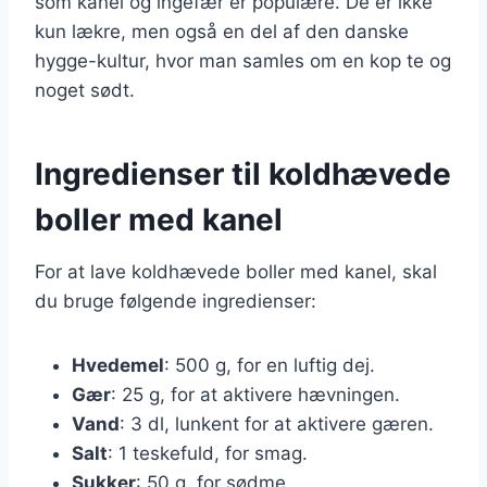
som kanel og ingefær er populære. De er ikke
kun lækre, men også en del af den danske
hygge-kultur, hvor man samles om en kop te og
noget sødt.
Ingredienser til koldhævede
boller med kanel
For at lave koldhævede boller med kanel, skal
du bruge følgende ingredienser:
Hvedemel
: 500 g, for en luftig dej.
Gær
: 25 g, for at aktivere hævningen.
Vand
: 3 dl, lunkent for at aktivere gæren.
Salt
: 1 teskefuld, for smag.
Sukker
: 50 g, for sødme.