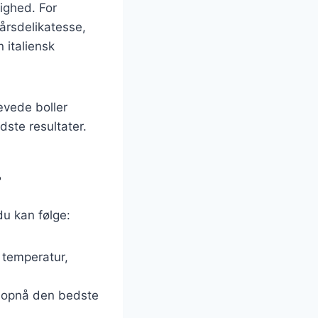
lighed. For
årsdelikatesse,
 italiensk
ævede boller
dste resultater.
r
du kan følge:
 temperatur,
t opnå den bedste