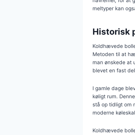
havremel, for at 
meltyper kan også
Historisk
Koldhævede boller 
Metoden til at hæv
man ønskede at u
blevet en fast de
I gamle dage blev
køligt rum. Denne
stå op tidligt om
moderne køleskabe
Koldhævede bolle