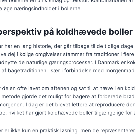
give bollerne en unik smag og tekstur. Kombinationen af 
 øge næringsindholdet i bollerne.
 perspektiv på koldhævede boller
har en lang historie, der går tilbage til de tidlige dage
e dej i kølige omgivelser stammer fra traditioner i flere 
dnytte de naturlige gæringsprocesser. I Danmark er ko
l af bagetraditionen, især i forbindelse med morgenmad
 dejen ofte lavet om aftenen og sat til at hæve i en kold
 metode gjorde det muligt for bagere at forberede brød
 morgenen. I dag er det blevet lettere at reproducere d
, hvilket har gjort koldhævede boller tilgængelige for a
r er ikke kun en praktisk løsning, men de repræsentere