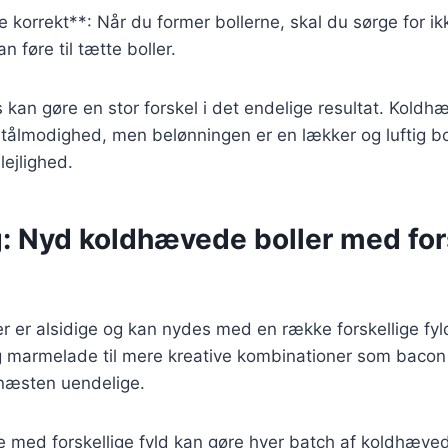
e korrekt**: Når du former bollerne, skal du sørge for i
n føre til tætte boller.
s kan gøre en stor forskel i det endelige resultat. Koldh
g tålmodighed, men belønningen er en lækker og luftig bo
lejlighed.
g: Nyd koldhævede boller med for
 er alsidige og kan nydes med en række forskellige fyl
g marmelade til mere kreative kombinationer som bacon
næsten uendelige.
 med forskellige fyld kan gøre hver batch af koldhævede