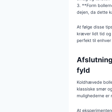
3. **Form bollern
dejen, da dette ka
At følge disse tip
kræver lidt tid o
perfekt til enhver 
Afslutnin
fyld
Koldhævede boller
klassiske smør o
mulighederne er 
At eksperimentere