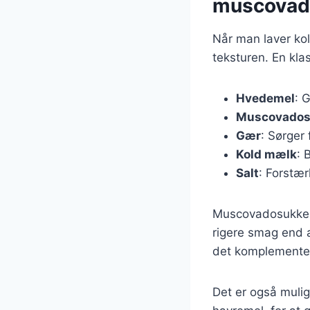
muscovad
Når man laver ko
teksturen. En kla
Hvedemel
: 
Muscovados
Gær
: Sørger
Kold mælk
: 
Salt
: Forstæ
Muscovadosukker 
rigere smag end al
det komplementere
Det er også mulig