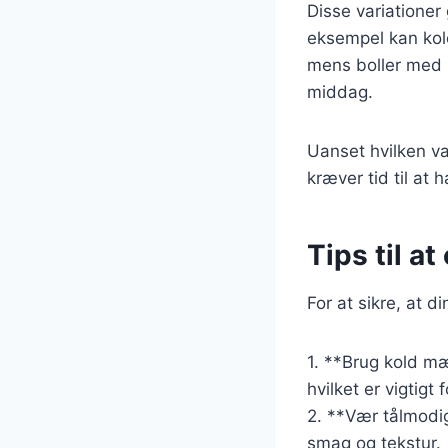
Disse variationer 
eksempel kan kol
mens boller med h
middag.
Uanset hvilken va
kræver tid til at 
Tips til a
For at sikre, at d
1. **Brug kold m
hvilket er vigtig
2. **Vær tålmodig
smag og tekstur.