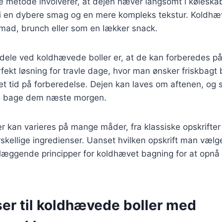
 metode involverer, at dejen hæver langsomt i køleskab
r i en dybere smag og en mere kompleks tekstur. Koldhæ
nmad, brunch eller som en lækker snack.
rdele ved koldhævede boller er, at de kan forberedes p
rfekt løsning for travle dage, hvor man ønsker friskbagt
t tid på forberedelse. Dejen kan laves om aftenen, og s
og bage dem næste morgen.
 kan varieres på mange måder, fra klassiske opskrifter 
skellige ingredienser. Uanset hvilken opskrift man vælger
dlæggende principper for koldhævet bagning for at opnå
ser til koldhævede boller med