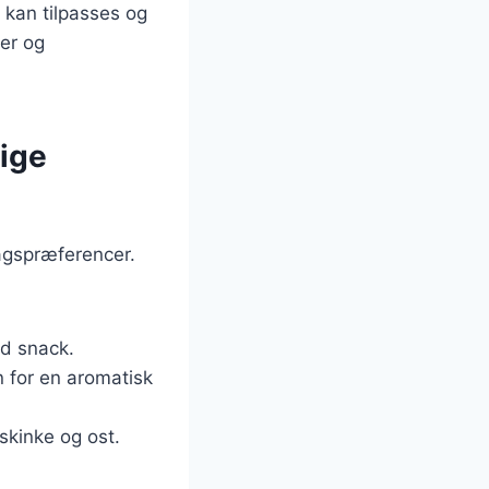
 kan tilpasses og
er og
lige
agspræferencer.
ød snack.
in for en aromatisk
skinke og ost.