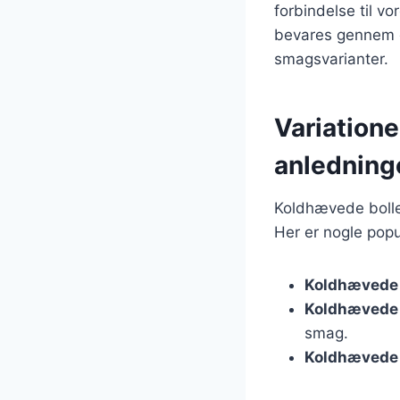
forbindelse til v
bevares gennem ge
smagsvarianter.
Variatione
anledning
Koldhævede boller
Her er nogle popu
Koldhævede 
Koldhævede b
smag.
Koldhævede b