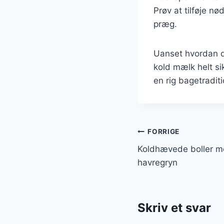
Prøv at tilføje nø
præg.
Uanset hvordan d
kold mælk helt sik
en rig bagetradit
Indlægsnavi
FORRIGE
Koldhævede boller m
havregryn
Skriv et svar