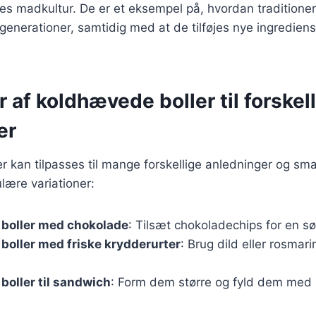
ores madkultur. De er et eksempel på, hvordan traditioner
nerationer, samtidig med at de tilføjes nye ingrediens
r af koldhævede boller til forskel
er
 kan tilpasses til mange forskellige anledninger og sm
lære variationer:
boller med chokolade
: Tilsæt chokoladechips for en s
oller med friske krydderurter
: Brug dild eller rosmar
oller til sandwich
: Form dem større og fyld dem med 