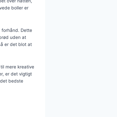
et over natten,
vede boller er
å forhånd. Dette
 brød uden at
å er det blot at
til mere kreative
, er det vigtigt
 det bedste