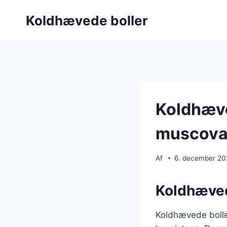
Fortsæt
Koldhævede boller
til
indhold
Koldhæve
muscova
Af
6. december 2
Koldhævede
Koldhævede boller