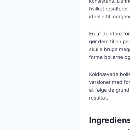
konsistens. Denne
hvilket resultere
ideelle til morge
En af de store fo
gør dem til en pe
skulle bruge mege
forme bollerne 
Koldhævede boller
versioner med for
at følge de grun
resultat.
Ingredien