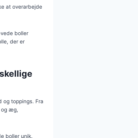
kke at overarbejde
ævede boller
lle, der er
skellige
d og toppings. Fra
 og æg,
 boller unik.