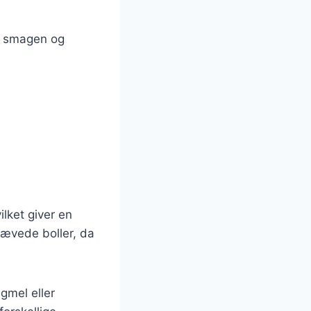
or smagen og
lket giver en
dhævede boller, da
gmel eller