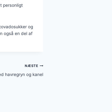
et personligt
scovadosukker og
en også en del af
NÆSTE
d havregryn og kanel