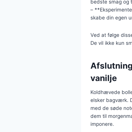
bedste smag og t
– **Eksperimenter
skabe din egen un
Ved at følge diss
De vil ikke kun 
Afslutnin
vanilje
Koldhævede boller
elsker bagværk. 
med de søde noter
dem til morgenmad,
imponere.