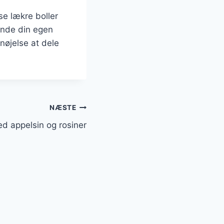
e lækre boller
inde din egen
nøjelse at dele
NÆSTE
d appelsin og rosiner