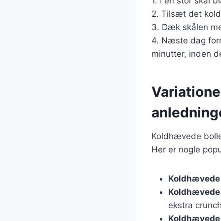
1. I en stor skål 
2. Tilsæt det kol
3. Dæk skålen med
4. Næste dag for
minutter, inden d
Variatione
anledning
Koldhævede boller
Her er nogle popu
Koldhævede 
Koldhævede 
ekstra crunch
Koldhævede 