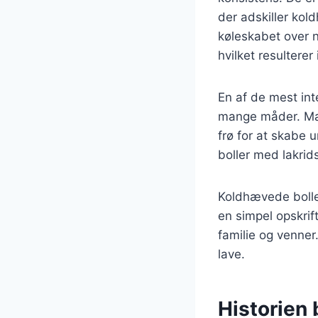
der adskiller kol
køleskabet over n
hvilket resultere
En af de mest int
mange måder. Man 
frø for at skabe 
boller med lakrid
Koldhævede bolle
en simpel opskrif
familie og venner
lave.
Historien