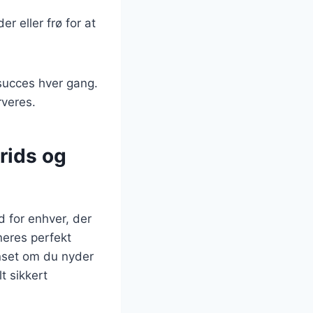
r eller frø for at
 succes hver gang.
rveres.
rids og
d for enhver, der
eres perfekt
anset om du nyder
t sikkert