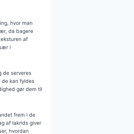
ning, hvor man
lær, da bagere
eksturen af
sær i
g de serveres
r de kan fyldes
dighed gør dem til
undet frem i de
g af lakrids giver
ser, hvordan