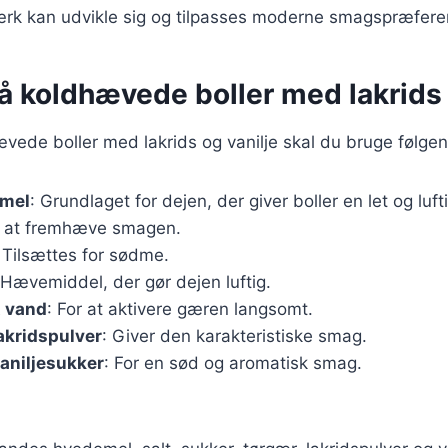
værk kan udvikle sig og tilpasses moderne smagspræfere
å koldhævede boller med lakrids 
ævede boller med lakrids og vanilje skal du bruge følge
emel
: Grundlaget for dejen, der giver boller en let og luft
r at fremhæve smagen.
: Tilsættes for sødme.
 Hævemiddel, der gør dejen luftig.
t vand
: For at aktivere gæren langsomt.
lakridspulver
: Giver den karakteristiske smag.
vaniljesukker
: For en sød og aromatisk smag.