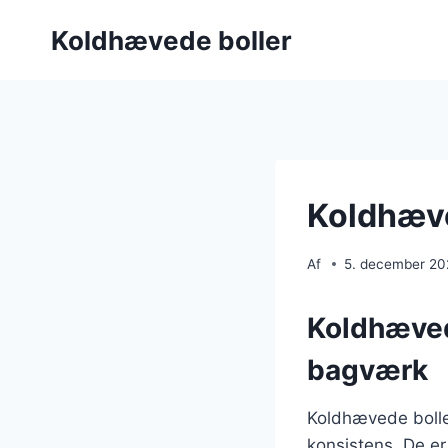
Fortsæt
Koldhævede boller
til
indhold
Koldhæve
Af
5. december 2
Koldhævede
bagværk
Koldhævede boller
konsistens. De er