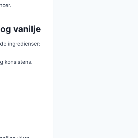
ncer.
og vanilje
nde ingredienser:
ig konsistens.