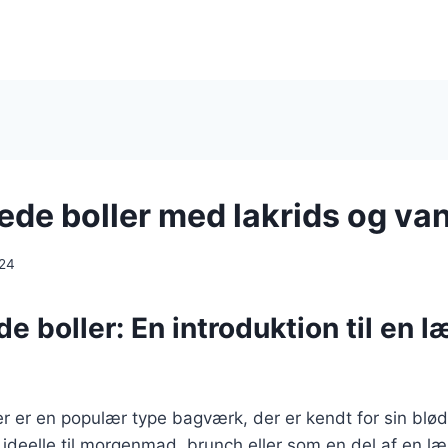
de boller med lakrids og van
024
 boller: En introduktion til en l
 er en populær type bagværk, der er kendt for sin blød
 ideelle til morgenmad, brunch eller som en del af en læ