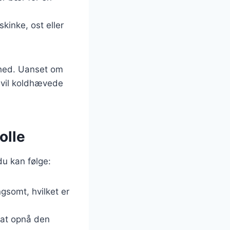
kinke, ost eller
ighed. Uanset om
 vil koldhævede
olle
du kan følge:
gsomt, hvilket er
 at opnå den