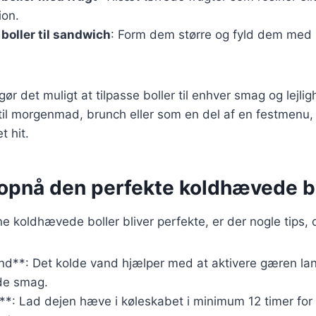
ion.
oller til sandwich
: Form dem større og fyld dem med s
gør det muligt at tilpasse boller til enhver smag og lejl
til morgenmad, brunch eller som en del af en festmenu,
t hit.
t opnå den perfekte koldhævede b
ine koldhævede boller bliver perfekte, er der nogle tips, 
nd**: Det kolde vand hjælper med at aktivere gæren lan
ode smag.
**: Lad dejen hæve i køleskabet i minimum 12 timer for