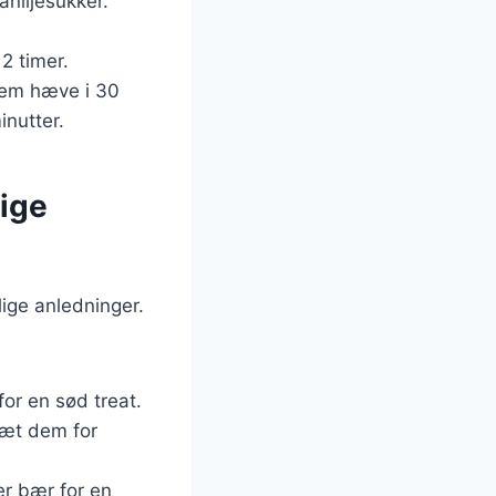
aniljesukker.
2 timer.
dem hæve i 30
inutter.
lige
ige anledninger.
for en sød treat.
sæt dem for
ler bær for en