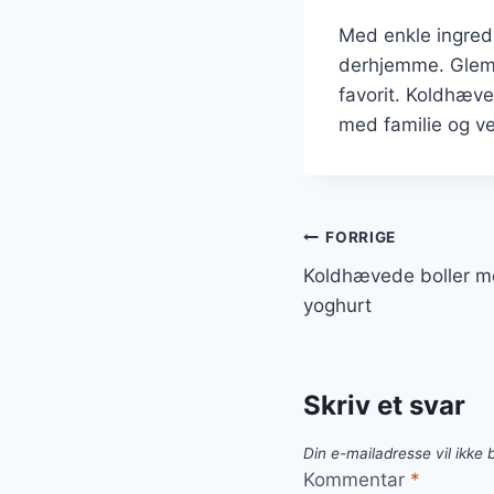
Med enkle ingredi
derhjemme. Glem i
favorit. Koldhæve
med familie og v
Indlægsnavi
FORRIGE
Koldhævede boller m
yoghurt
Skriv et svar
Din e-mailadresse vil ikke b
Kommentar
*