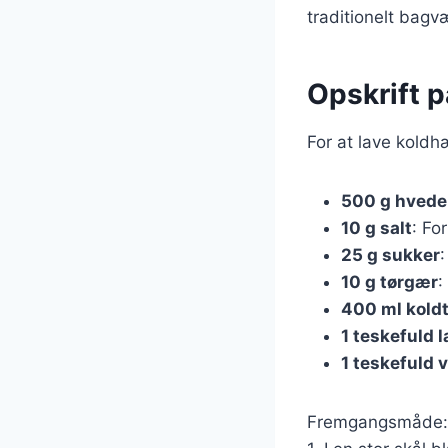
traditionelt bag
Opskrift p
For at lave koldh
500 g hved
10 g salt
: Fo
25 g sukker
10 g tørgær
:
400 ml kold
1 teskefuld 
1 teskefuld 
Fremgangsmåde: