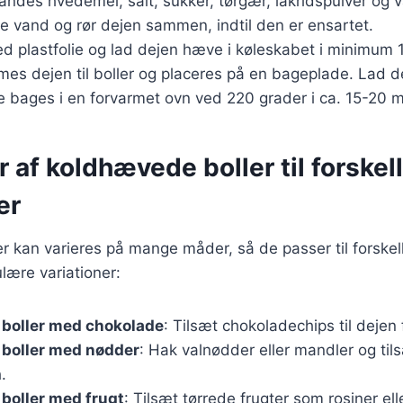
blandes hvedemel, salt, sukker, tørgær, lakridspulver og v
de vand og rør dejen sammen, indtil den er ensartet.
 plastfolie og lad dejen hæve i køleskabet i minimum 1
mes dejen til boller og placeres på en bageplade. Lad 
e bages i en forvarmet ovn ved 220 grader i ca. 15-20 m
r af koldhævede boller til forskel
er
 kan varieres på mange måder, så de passer til forskell
lære variationer:
boller med chokolade
: Tilsæt chokoladechips til dejen 
boller med nødder
: Hak valnødder eller mandler og til
.
boller med frugt
: Tilsæt tørrede frugter som rosiner el