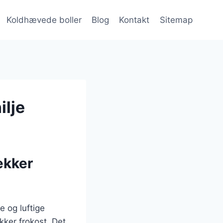
Koldhævede boller
Blog
Kontakt
Sitemap
ilje
ækker
e og luftige
kker frokost. Det,