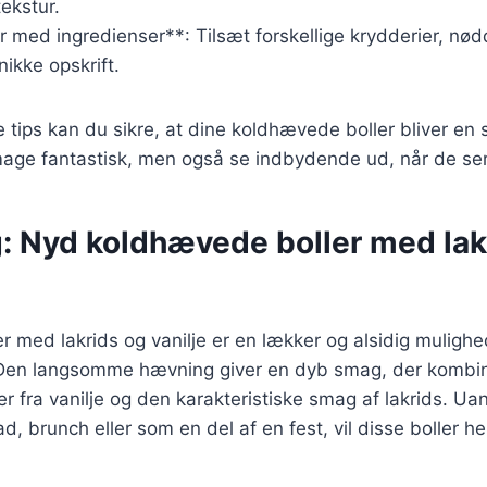
ekstur.
 med ingredienser**: Tilsæt forskellige krydderier, nødde
ikke opskrift.
e tips kan du sikre, at dine koldhævede boller bliver en
smage fantastisk, men også se indbydende ud, når de se
g: Nyd koldhævede boller med lak
 med lakrids og vanilje er en lækker og alsidig mulighe
Den langsomme hævning giver en dyb smag, der kombin
 fra vanilje og den karakteristiske smag af lakrids. U
 brunch eller som en del af en fest, vil disse boller hel