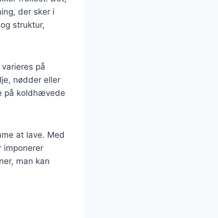
ng, der sker i
og struktur,
 varieres på
je, nødder eller
ere på koldhævede
mme at lave. Med
er imponerer
oner, man kan