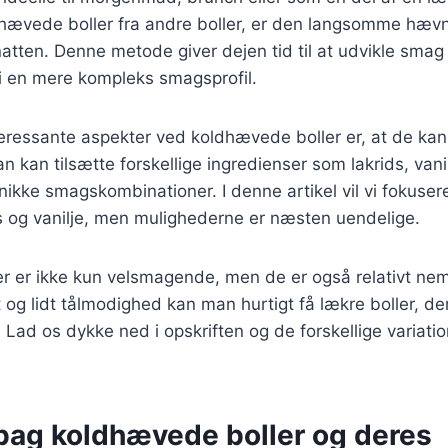
dhævede boller fra andre boller, er den langsomme hævni
atten. Denne metode giver dejen tid til at udvikle smag 
r i en mere kompleks smagsprofil.
eressante aspekter ved koldhævede boller er, at de kan
kan tilsætte forskellige ingredienser som lakrids, vanil
unikke smagskombinationer. I denne artikel vil vi fokus
s og vanilje, men mulighederne er næsten uendelige.
r er ikke kun velsmagende, men de er også relativt ne
t og lidt tålmodighed kan man hurtigt få lækre boller, d
. Lad os dykke ned i opskriften og de forskellige variati
 bag koldhævede boller og deres