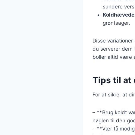
sundere vers
Koldhævede b
grøntsager.
Disse variationer 
du serverer dem 
boller altid være e
Tips til a
For at sikre, at d
– **Brug koldt va
nøglen til den g
– **Vær tålmodig