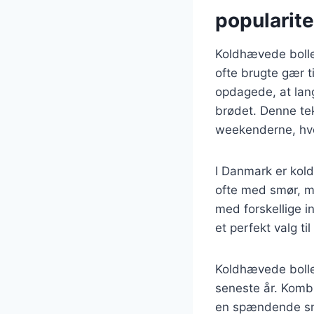
popularite
Koldhævede boller
ofte brugte gær 
opdagede, at lan
brødet. Denne tek
weekenderne, hvo
I Danmark er kol
ofte med smør, ma
med forskellige i
et perfekt valg til
Koldhævede boller
seneste år. Kombi
en spændende sma