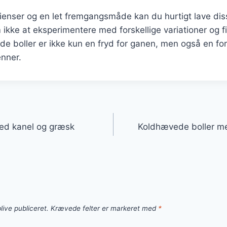
enser og en let fremgangsmåde kan du hurtigt lave diss
kke at eksperimentere med forskellige variationer og f
de boller er ikke kun en fryd for ganen, men også en for
enner.
gation
ed kanel og græsk
Koldhævede boller me
live publiceret.
Krævede felter er markeret med
*