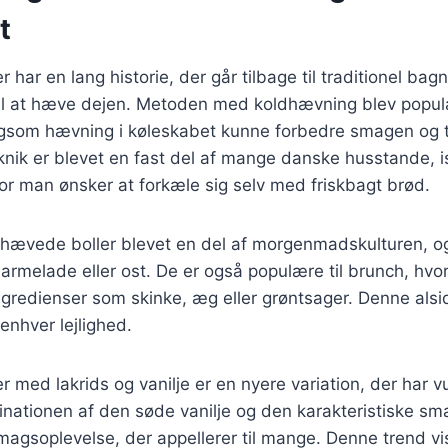
t
 har en lang historie, der går tilbage til traditionel bag
til at hæve dejen. Metoden med koldhævning blev popu
gsom hævning i køleskabet kunne forbedre smagen og t
nik er blevet en fast del af mange danske husstande, i
r man ønsker at forkæle sig selv med friskbagt brød.
dhævede boller blevet en del af morgenmadskulturen, o
rmelade eller ost. De er også populære til brunch, hvo
ngredienser som skinke, æg eller grøntsager. Denne alsi
 enhver lejlighed.
 med lakrids og vanilje er en nyere variation, der har v
nationen af den søde vanilje og den karakteristiske sma
gsoplevelse, der appellerer til mange. Denne trend vi