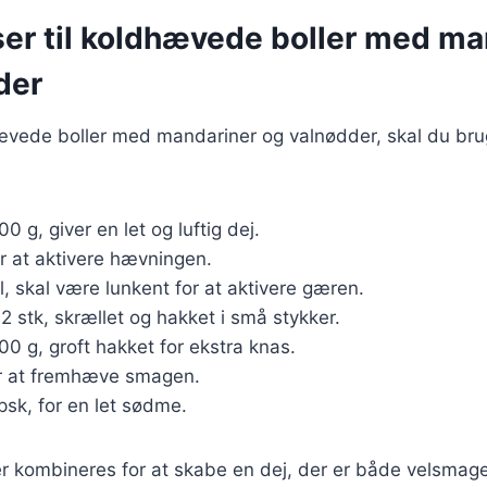
ser til koldhævede boller med ma
der
hævede boller med mandariner og valnødder, skal du br
00 g, giver en let og luftig dej.
or at aktivere hævningen.
l, skal være lunkent for at aktivere gæren.
 2 stk, skrællet og hakket i små stykker.
100 g, groft hakket for ekstra knas.
for at fremhæve smagen.
spsk, for en let sødme.
er kombineres for at skabe en dej, der er både velsma