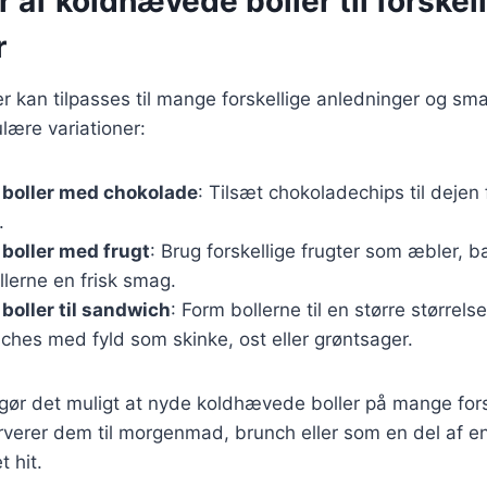
r af koldhævede boller til forskel
r
 kan tilpasses til mange forskellige anledninger og sm
lære variationer:
boller med chokolade
: Tilsæt chokoladechips til dejen
.
boller med frugt
: Brug forskellige frugter som æbler, bæ
ollerne en frisk smag.
oller til sandwich
: Form bollerne til en større størrels
ches med fyld som skinke, ost eller grøntsager.
 gør det muligt at nyde koldhævede boller på mange for
verer dem til morgenmad, brunch eller som en del af en
t hit.