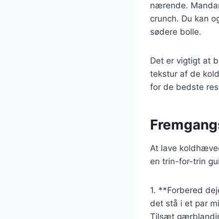
nærende. Mandarin
crunch. Du kan o
sødere bolle.
Det er vigtigt at
tekstur af de kold
for de bedste res
Fremgangs
At lave koldhæved
en trin-for-trin g
1. **Forbered dej
det stå i et par m
Tilsæt gærblandin