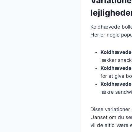
Variatione
lejlighede
Koldhævede boller
Her er nogle popu
Koldhævede 
lækker snack
Koldhævede 
for at give b
Koldhævede b
lækre sandwi
Disse variationer
Uanset om du ser
vil de altid være e