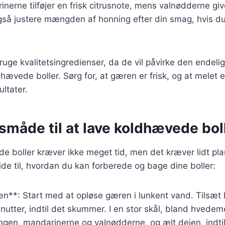
erne tilføjer en frisk citrusnote, mens valnødderne give
gså justere mængden af honning efter din smag, hvis d
 bruge kvalitetsingredienser, da de vil påvirke den endel
hævede boller. Sørg for, at gæren er frisk, og at melet e
ultater.
måde til at lave koldhævede bol
e boller kræver ikke meget tid, men det kræver lidt pl
uide til, hvordan du kan forberede og bage dine boller:
en**: Start med at opløse gæren i lunkent vand. Tilsæt
inutter, indtil det skummer. I en stor skål, bland hvedeme
gen, mandarinerne og valnødderne, og ælt dejen, indtil