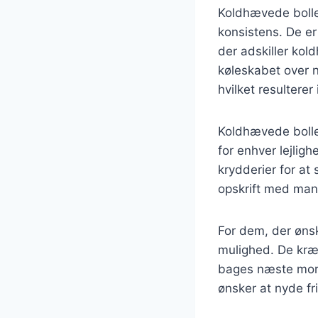
Koldhævede boller
konsistens. De er
der adskiller kol
køleskabet over n
hvilket resultere
Koldhævede boller
for enhver lejligh
krydderier for at 
opskrift med mand
For dem, der øns
mulighed. De kræ
bages næste morge
ønsker at nyde f