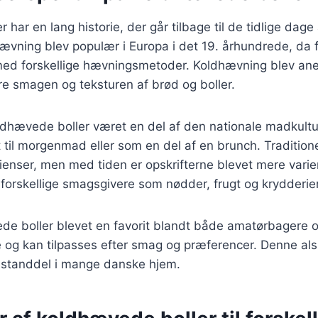
har en lang historie, der går tilbage til de tidlige dage
ævning blev populær i Europa i det 19. århundrede, da 
ed forskellige hævningsmetoder. Koldhævning blev aner
dre smagen og teksturen af brød og boller.
ldhævede boller været en del af den nationale madkultu
t til morgenmad eller som en del af en brunch. Traditione
enser, men med tiden er opskrifterne blevet mere varier
e forskellige smagsgivere som nødder, frugt og krydderier
de boller blevet en favorit blandt både amatørbagere o
ve og kan tilpasses efter smag og præferencer. Denne als
bestanddel i mange danske hjem.