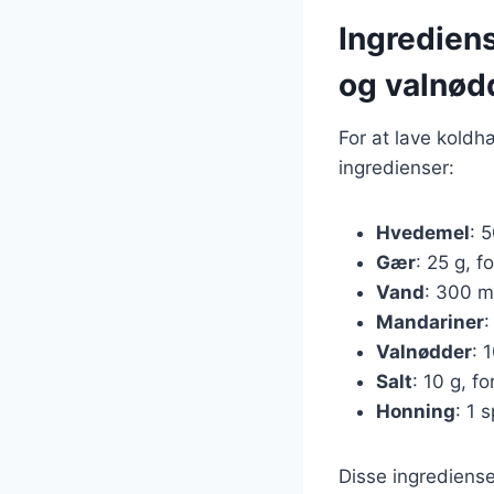
Ingredien
og valnød
For at lave kold
ingredienser:
Hvedemel
: 5
Gær
: 25 g, f
Vand
: 300 m
Mandariner
:
Valnødder
: 
Salt
: 10 g, 
Honning
: 1 
Disse ingrediens