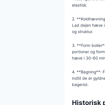
elastisk.
2. **Koldhævning*
Lad dejen hæve i
og struktur.
3. **Form boller*
portioner og for
hæve i 30-60 min
4. **Bagning**: F
indtil de er gyld
bagerist.
Historisk