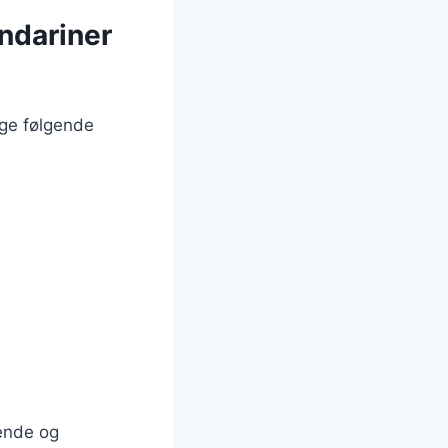
ndariner
uge følgende
gende og