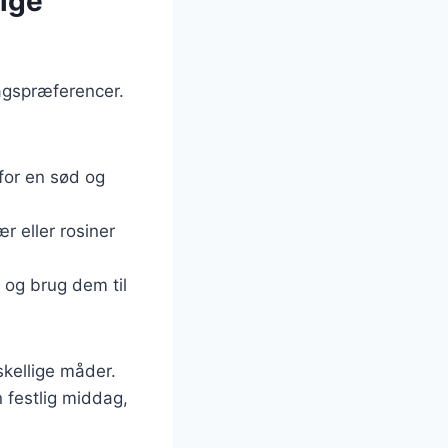
lige
agspræferencer.
 for en sød og
r eller rosiner
e og brug dem til
skellige måder.
 festlig middag,