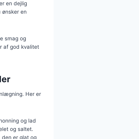
r en dejlig
u ønsker en
ige smag og
r af god kvalitet
ler
anlægning. Her er
 honning og lad
let og saltet.
 den er glat og