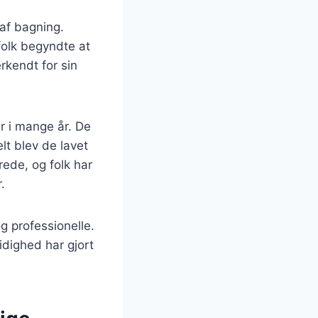
 af bagning.
folk begyndte at
kendt for sin
r i mange år. De
lt blev de lavet
ede, og folk har
.
g professionelle.
idighed har gjort