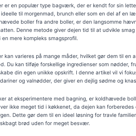
 er en populær type bagværk, der er kendt for sin lette 
 ideelle til morgenmad, brunch eller som en del af en læ
dhævede boller fra andre boller, er den langsomme hævni
atten. Denne metode giver dejen tid til at udvikle smag 
r i en mere kompleks smagsprofil.
 kan varieres på mange måder, hvilket gør dem til en a
ed. Du kan tilføje forskellige ingredienser som nødder, fru
skabe din egen unikke opskrift. I denne artikel vil vi fok
ariner og valnødder, der giver en dejlig sødme og knas
ker at eksperimentere med bagning, er koldhævede bolle
ver ikke meget tid i køkkenet, da dejen kan forberedes
n. Dette gør dem til en ideel løsning for travle familier
riskbagt brød uden for meget besvær.