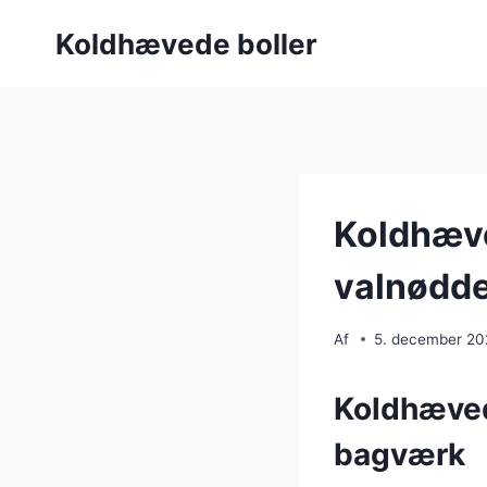
Fortsæt
Koldhævede boller
til
indhold
Koldhæve
valnødd
Af
5. december 2
Koldhævede
bagværk