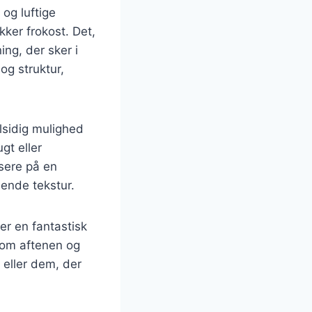
og luftige
kker frokost. Det,
ng, der sker i
og struktur,
lsidig mulighed
gt eller
usere på en
ende tekstur.
r en fantastisk
 om aftenen og
 eller dem, der