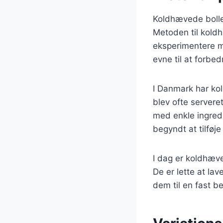
Koldhævede boller 
Metoden til koldh
eksperimentere m
evne til at forbe
I Danmark har ko
blev ofte servere
med enkle ingredi
begyndt at tilføj
I dag er koldhæve
De er lette at la
dem til en fast 