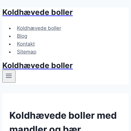
Koldhævede boller
Fortsæt
til
indhold
Koldhævede boller
Blog
Kontakt
Sitemap
Koldhævede boller
Koldhævede boller med
mandler og bær