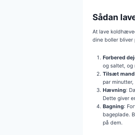
Sådan lav
At lave koldhævede
dine boller bliver
Forbered de
og saltet, og 
Tilsæt mand
par minutter,
Hævning
: D
Dette giver 
Bagning
: Fo
bageplade. Ba
på dem.