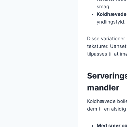
smag.
Koldhævede b
yndlingsfyld.
Disse variationer
teksturer. Uanset
tilpasses til at
Servering
mandler
Koldhævede bolle
dem til en alsidig
Med smør o