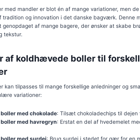
r med mandler er blot én af mange variationer, men de
 tradition og innovation i det danske bagværk. Denne m
t genopdaget af mange bagere, der ønsker at skabe b
 tekstur.
r af koldhævede boller til forskel
er
 kan tilpasses til mange forskellige anledninger og sm
lære variationer:
boller med chokolade
: Tilsæt chokoladechips til dejen
boller med havregryn
: Erstat en del af hvedemelet me
boller med surdej
: Brug surdej i stedet for gær for en