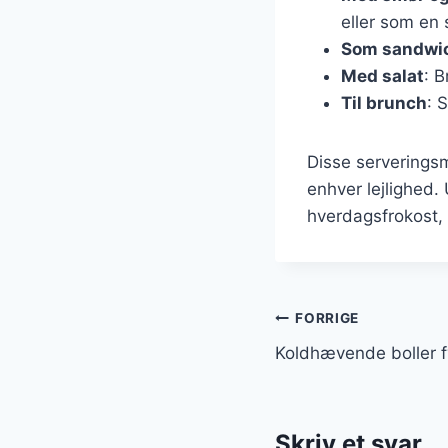
eller som en 
Som sandwi
Med salat
: 
Til brunch
: 
Disse serveringsm
enhver lejlighed.
hverdagsfrokost, 
Indlægsnavi
FORRIGE
Koldhævende boller 
Skriv et svar