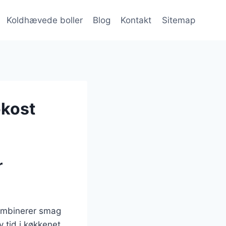
Koldhævede boller
Blog
Kontakt
Sitemap
okost
r
kombinerer smag
 tid i køkkenet.