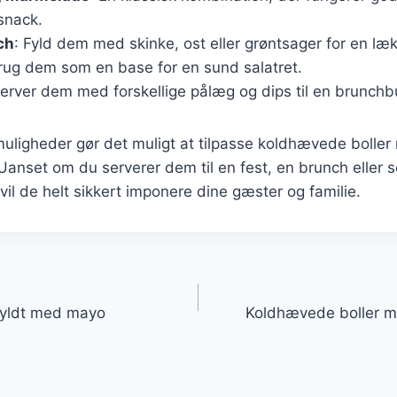
snack.
ch
: Fyld dem med skinke, ost eller grøntsager for en læk
Brug dem som en base for en sund salatret.
Server dem med forskellige pålæg og dips til en brunchbu
uligheder gør det muligt at tilpasse koldhævede boller
 Uanset om du serverer dem til en fest, en brunch eller 
vil de helt sikkert imponere dine gæster og familie.
gation
fyldt med mayo
Koldhævede boller m