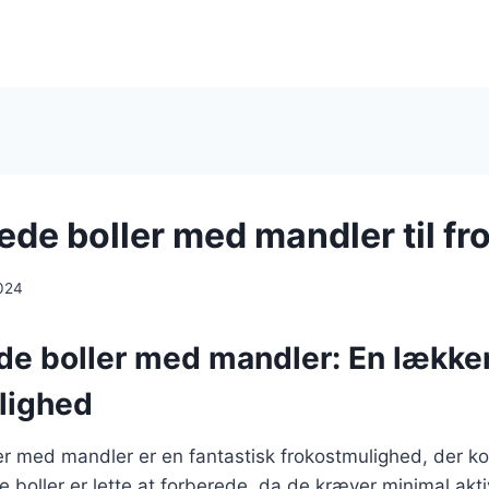
de boller med mandler til fr
024
e boller med mandler: En lække
lighed
r med mandler er en fantastisk frokostmulighed, der 
 boller er lette at forberede, da de kræver minimal aktiv