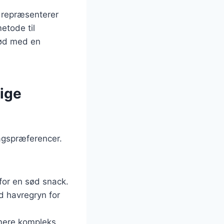
 repræsenterer
etode til
rød med en
lige
agspræferencer.
 for en sød snack.
d havregryn for
 mere kompleks