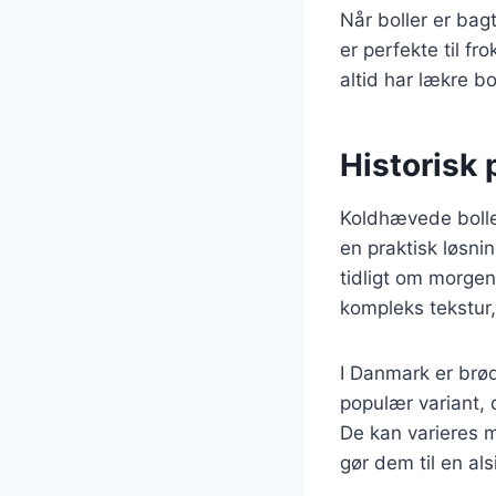
Når boller er bag
er perfekte til f
altid har lækre b
Historisk
Koldhævede boller
en praktisk løsni
tidligt om morge
kompleks tekstur
I Danmark er brød
populær variant, 
De kan varieres me
gør dem til en als