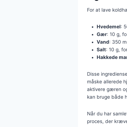
For at lave kold
Hvedemel
: 5
Gær
: 10 g, f
Vand
: 350 ml
Salt
: 10 g, f
Hakkede ma
Disse ingrediense
måske allerede hj
aktivere gæren og
kan bruge både h
Når du har samlet
proces, der kræve