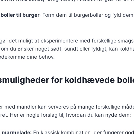
oller til burger
: Form dem til burgerboller og fyld de
 gør det muligt at eksperimentere med forskellige smagsp
 om du ønsker noget sødt, sundt eller fyldigt, kan kold
 imødekomme dine behov.
smuligheder for koldhævede bol
r med mandler kan serveres på mange forskellige måder
 ret. Her er nogle forslag til, hvordan du kan nyde dem:
g marmelade
: En klassisk kombination, der fungerer go