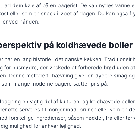
t, lad dem køle af på en bagerist. De kan nydes varme el
rokost eller som en snack i løbet af dagen. Du kan også f
oller ved hånden.
 perspektiv på koldhævede boller
 har en lang historie i det danske køkken. Traditionelt 
ng for husmødre, der ønskede at forberede brød uden at
nen. Denne metode til hævning giver en dybere smag o
, som mange moderne bagere sætter pris på.
bagning en vigtig del af kulturen, og koldhævede boller
der ofte serveres til morgenmad, brunch eller som en del
d forskellige ingredienser, såsom nødder, frø eller tørre
idig mulighed for enhver lejlighed.