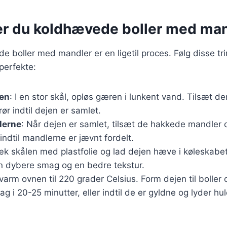
er du koldhævede boller med ma
 boller med mandler er en ligetil proces. Følg disse trin 
 perfekte:
jen
: I en stor skål, opløs gæren i lunkent vand. Tilsæt d
rør indtil dejen er samlet.
lerne
: Når dejen er samlet, tilsæt de hakkede mandler o
 indtil mandlerne er jævnt fordelt.
æk skålen med plastfolie og lad dejen hæve i køleskabet 
en dybere smag og en bedre tekstur.
rvarm ovnen til 220 grader Celsius. Form dejen til bolle
g i 20-25 minutter, eller indtil de er gyldne og lyder hu