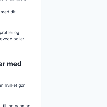
m med dit
rofiler og
hævede boller
ler med
, hvilket gør
dt til morgenmad