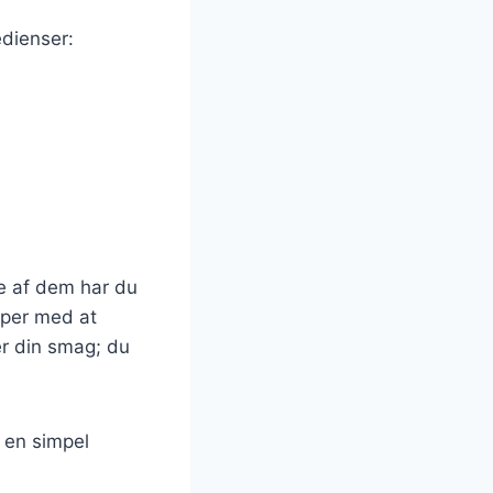
edienser:
te af dem har du
lper med at
er din smag; du
r en simpel