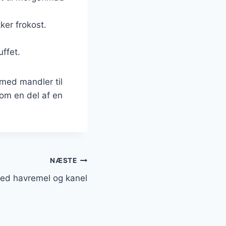
ker frokost.
ffet.
 med mandler til
som en del af en
NÆSTE
ed havremel og kanel