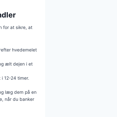
ndler
for at sikre, at
erefter hvedemelet
g ælt dejen i et
i 12-24 timer.
r og læg dem på en
le, når du banker