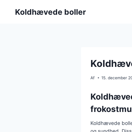
Fortsæt
Koldhævede boller
til
indhold
Koldhæve
Af
15. december 2
Koldhæved
frokostmu
Koldhævede bolle
og sundhed. Disse