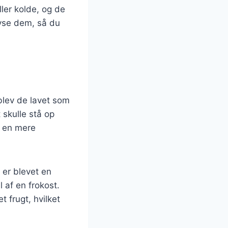
ler kolde, og de
ryse dem, så du
blev de lavet som
 skulle stå op
g en mere
 er blevet en
 af en frokost.
t frugt, hvilket