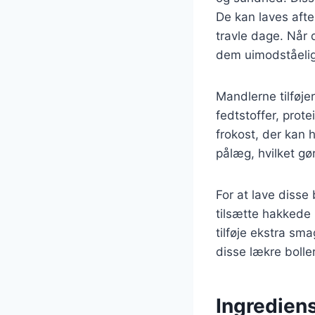
De kan laves afte
travle dage. Når 
dem uimodståeli
Mandlerne tilføje
fedtstoffer, prot
frokost, der kan 
pålæg, hvilket gø
For at lave disse
tilsætte hakkede 
tilføje ekstra sm
disse lækre boller
Ingredien