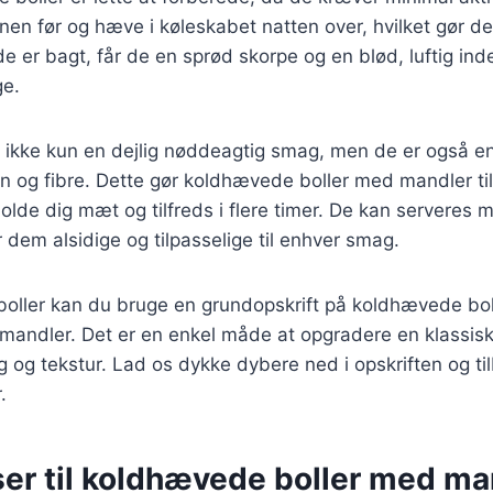
nen før og hæve i køleskabet natten over, hvilket gør dem
de er bagt, får de en sprød skorpe og en blød, luftig ind
ge.
r ikke kun en dejlig nøddeagtig smag, men de er også en 
ein og fibre. Dette gør koldhævede boller med mandler t
holde dig mæt og tilfreds i flere timer. De kan serveres m
r dem alsidige og tilpasselige til enhver smag.
 boller kan du bruge en grundopskrift på koldhævede bol
mandler. Det er en enkel måde at opgradere en klassisk
ag og tekstur. Lad os dykke dybere ned i opskriften og t
.
ser til koldhævede boller med ma