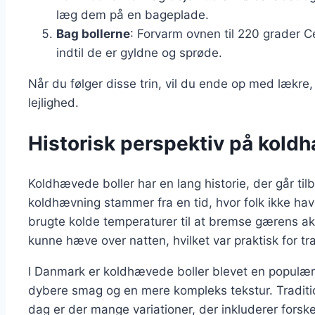
læg dem på en bageplade.
Bag bollerne
: Forvarm ovnen til 220 grader Ce
indtil de er gyldne og sprøde.
Når du følger disse trin, vil du ende op med lækre, l
lejlighed.
Historisk perspektiv på kold
Koldhævede boller har en lang historie, der går til
koldhævning stammer fra en tid, hvor folk ikke h
brugte kolde temperaturer til at bremse gærens akti
kunne hæve over natten, hvilket var praktisk for tr
I Danmark er koldhævede boller blevet en populær 
dybere smag og en mere kompleks tekstur. Traditio
dag er der mange variationer, der inkluderer forsk