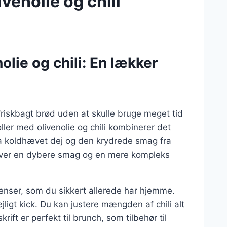
venolie og chili
lie og chili: En lækker
riskbagt brød uden at skulle bruge meget tid
ler med olivenolie og chili kombinerer det
 fra koldhævet dej og den krydrede smag fra
 giver en dybere smag og en mere kompleks
dienser, som du sikkert allerede har hjemme.
dejligt kick. Du kan justere mængden af chili alt
ift er perfekt til brunch, som tilbehør til