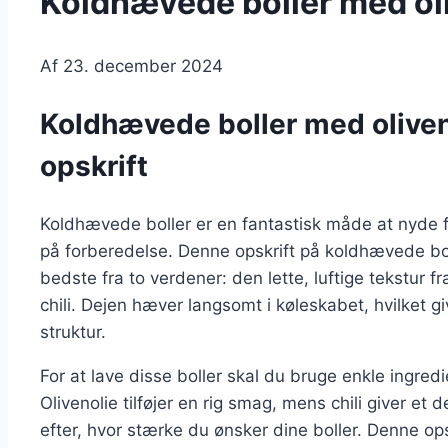
Koldhævede boller med oli
Af
23. december 2024
Koldhævede boller med oliveno
opskrift
Koldhævede boller er en fantastisk måde at nyde f
på forberedelse. Denne opskrift på koldhævede bol
bedste fra to verdener: den lette, luftige tekstur
chili. Dejen hæver langsomt i køleskabet, hvilket
struktur.
For at lave disse boller skal du bruge enkle ingre
Olivenolie tilføjer en rig smag, mens chili giver et 
efter, hvor stærke du ønsker dine boller. Denne opskr