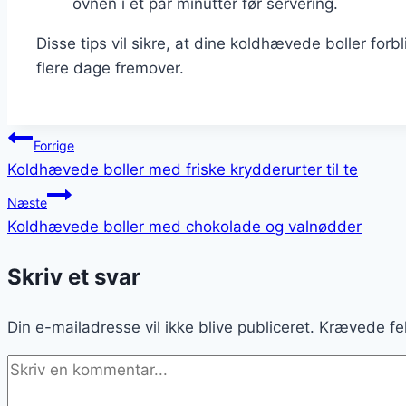
ovnen i et par minutter før servering.
Disse tips vil sikre, at dine koldhævede boller forb
flere dage fremover.
Indlægsnavigation
Forrige
Koldhævede boller med friske krydderurter til te
Næste
Koldhævede boller med chokolade og valnødder
Skriv et svar
Din e-mailadresse vil ikke blive publiceret.
Krævede fe