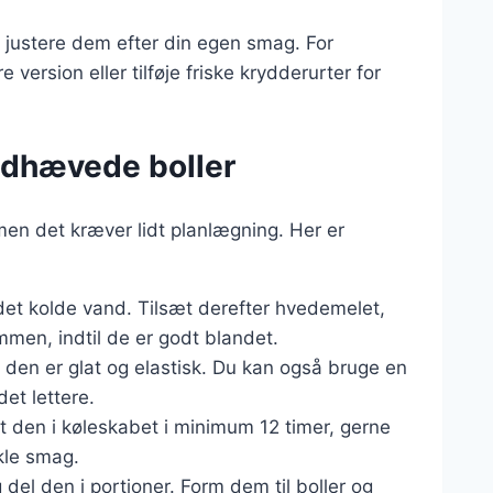
id justere dem efter din egen smag. For
ersion eller tilføje friske krydderurter for
ldhævede boller
men det kræver lidt planlægning. Her er
i det kolde vand. Tilsæt derefter hvedemelet,
ammen, indtil de er godt blandet.
il den er glat og elastisk. Du kan også bruge en
et lettere.
t den i køleskabet i minimum 12 timer, gerne
ikle smag.
del den i portioner. Form dem til boller og