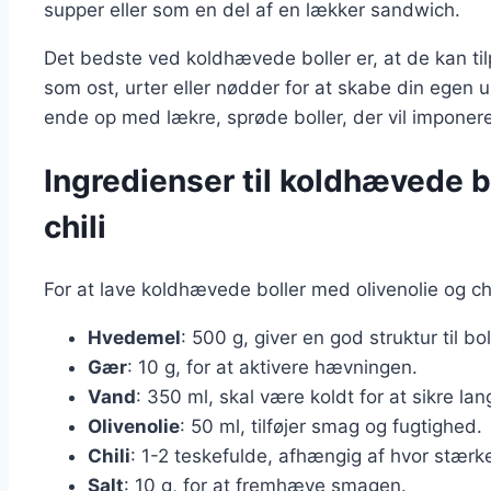
supper eller som en del af en lækker sandwich.
Det bedste ved koldhævede boller er, at de kan tilp
som ost, urter eller nødder for at skabe din egen 
ende op med lækre, sprøde boller, der vil imponer
Ingredienser til koldhævede b
chili
For at lave koldhævede boller med olivenolie og chi
Hvedemel
: 500 g, giver en god struktur til bo
Gær
: 10 g, for at aktivere hævningen.
Vand
: 350 ml, skal være koldt for at sikre l
Olivenolie
: 50 ml, tilføjer smag og fugtighed.
Chili
: 1-2 teskefulde, afhængig af hvor stær
Salt
: 10 g, for at fremhæve smagen.