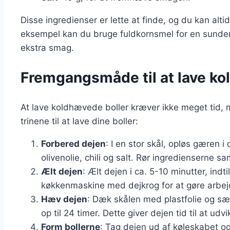
Disse ingredienser er lette at finde, og du kan alt
eksempel kan du bruge fuldkornsmel for en sundere v
ekstra smag.
Fremgangsmåde til at lave ko
At lave koldhævede boller kræver ikke meget tid, 
trinene til at lave dine boller:
Forbered dejen
: I en stor skål, opløs gæren 
olivenolie, chili og salt. Rør ingredienserne s
Ælt dejen
: Ælt dejen i ca. 5-10 minutter, indt
køkkenmaskine med dejkrog for at gøre arbejd
Hæv dejen
: Dæk skålen med plastfolie og sæ
op til 24 timer. Dette giver dejen tid til at udv
Form bollerne
: Tag dejen ud af køleskabet og 