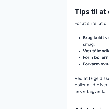
Tips til a
For at sikre, at d
Brug koldt v
smag.
Vær tålmodi
Form bollern
Forvarm ovn
Ved at følge diss
boller altid blive
lækre bagværk.