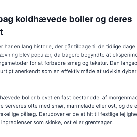
 bag koldhævede boller og deres
t
har en lang historie, der går tilbage til de tidlige dage
hævning blev populær, da bagere begyndte at eksperim
ingsmetoder for at forbedre smag og tekstur. Den lang
hurtigt anerkendt som en effektiv måde at udvikle dybe
dhævede boller blevet en fast bestanddel af morgenma
De serveres ofte med smør, marmelade eller ost, og de 
rskellige pålæg. Derudover er de et hit til festlige lejlig
ingredienser som skinke, ost eller grøntsager.