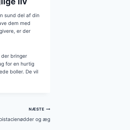
ige liv
n sund del af din
 lave dem med
ivere, er der
 der bringer
g for en hurtig
de boller. De vil
NÆSTE
pistacienødder og æg