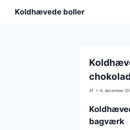
Fortsæt
Koldhævede boller
til
indhold
Koldhæve
chokola
Af
4. december 2
Koldhævede
bagværk