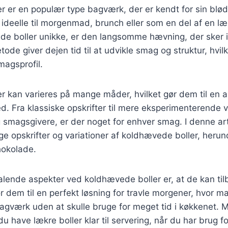
 er en populær type bagværk, der er kendt for sin blød
 ideelle til morgenmad, brunch eller som en del af en læ
de boller unikke, er den langsomme hævning, der sker i
de giver dejen tid til at udvikle smag og struktur, hvilk
agsprofil.
 kan varieres på mange måder, hvilket gør dem til en a
hed. Fra klassiske opskrifter til mere eksperimenterende 
g smagsgivere, er der noget for enhver smag. I denne arti
ige opskrifter og variationer af koldhævede boller, her
hokolade.
talende aspekter ved koldhævede boller er, at de kan ti
r dem til en perfekt løsning for travle morgener, hvor m
agværk uden at skulle bruge for meget tid i køkkenet.
u have lækre boller klar til servering, når du har brug f