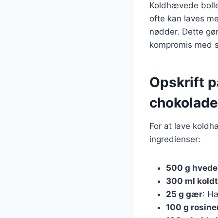
Koldhævede bolle
ofte kan laves me
nødder. Dette gør
kompromis med 
Opskrift 
chokolade
For at lave kold
ingredienser:
500 g hved
300 ml kold
25 g gær
: H
100 g rosine