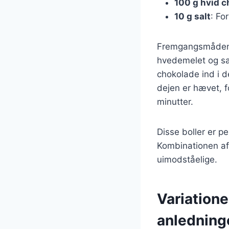
100 g hvid 
10 g salt
: Fo
Fremgangsmåden e
hvedemelet og sal
chokolade ind i d
dejen er hævet, f
minutter.
Disse boller er p
Kombinationen af
uimodståelige.
Variatione
anledning