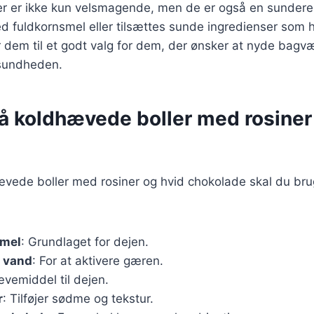
r er ikke kun velsmagende, men de er også en sundere
d fuldkornsmel eller tilsættes sunde ingredienser som h
 dem til et godt valg for dem, der ønsker at nyde bagv
sundheden.
på koldhævede boller med rosiner
hævede boller med rosiner og hvid chokolade skal du br
emel
: Grundlaget for dejen.
t vand
: For at aktivere gæren.
ævemiddel til dejen.
r
: Tilføjer sødme og tekstur.