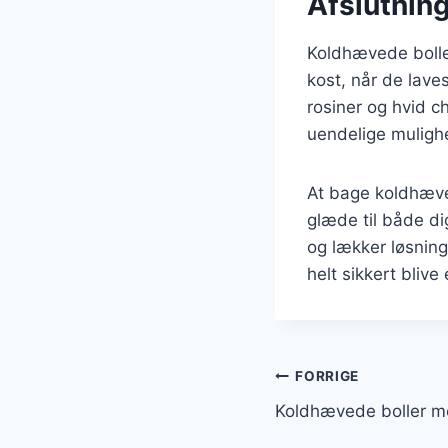
Afslutning
Koldhævede bolle
kost, når de lav
rosiner og hvid c
uendelige mulighe
At bage koldhæved
glæde til både d
og lækker løsning
helt sikkert blive 
Indlægsnavi
FORRIGE
Koldhævede boller m