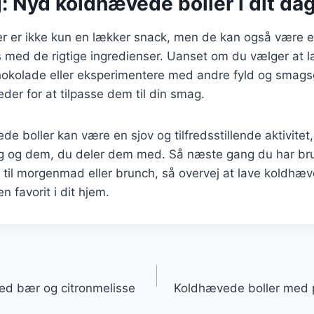
: Nyd koldhævede boller i dit dagl
r er ikke kun en lækker snack, men de kan også være e
es med de rigtige ingredienser. Uanset om du vælger at
hokolade eller eksperimentere med andre fyld og smagsg
der for at tilpasse dem til din smag.
e boller kan være en sjov og tilfredsstillende aktivitet,
ig og dem, du deler dem med. Så næste gang du har bru
 til morgenmad eller brunch, så overvej at lave koldhæve
en favorit i dit hjem.
gation
ed bær og citronmelisse
Koldhævede boller med 