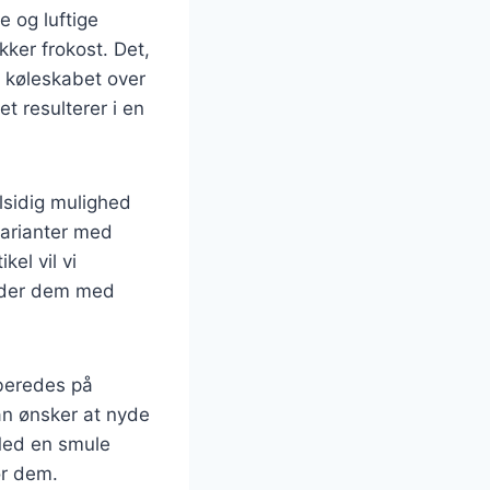
e og luftige
kker frokost. Det,
 køleskabet over
et resulterer i en
lsidig mulighed
varianter med
kel vil vi
under dem med
lberedes på
an ønsker at nyde
 Med en smule
or dem.