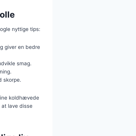
olle
ogle nyttige tips:
g giver en bedre
udvikle smag.
ning.
d skorpe.
 dine koldhævede
 at lave disse