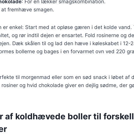
chokolade
: For en lækker smagskombination.
r at fremhæve smagen.
r enkel: Start med at opløse gæren i det kolde vand. 
tet, og rør indtil dejen er ensartet. Fold rosinerne og 
ejen. Dæk skålen til og lad den hæve i køleskabet i 12-2
ormes bollerne og bages i en forvarmet ovn ved 220 gra
erfekte til morgenmad eller som en sød snack i løbet af 
 rosiner og hvid chokolade giver en dejlig sødme, der 
r af koldhævede boller til forskel
er