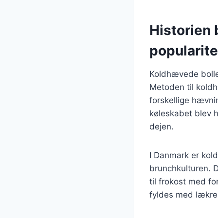
Historien
popularite
Koldhævede boller 
Metoden til kold
forskellige hævn
køleskabet blev 
dejen.
I Danmark er kol
brunchkulturen. 
til frokost med fo
fyldes med lækre 