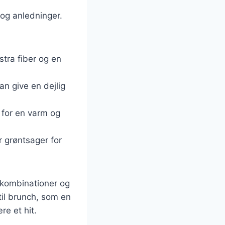
og anledninger.
kstra fiber og en
n give en dejlig
 for en varm og
r grøntsager for
skombinationer og
til brunch, som en
re et hit.