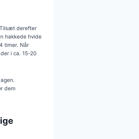
Tilsæt derefter
den hakkede hvide
4 timer. Når
der i ca. 15-20
dagen.
gør dem
lige