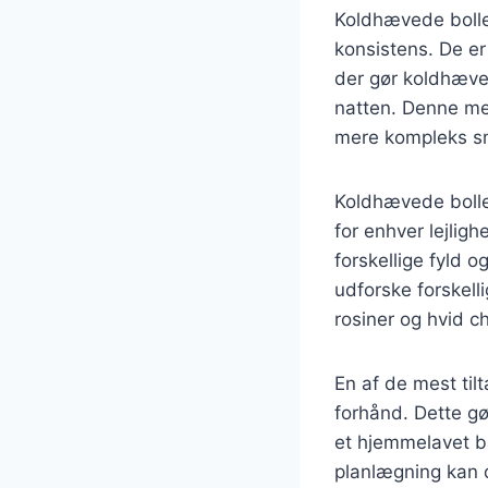
Koldhævede boller
konsistens. De er
der gør koldhæve
natten. Denne meto
mere kompleks sm
Koldhævede boller
for enhver lejlig
forskellige fyld o
udforske forskell
rosiner og hvid c
En af de mest til
forhånd. Dette gø
et hjemmelavet b
planlægning kan d