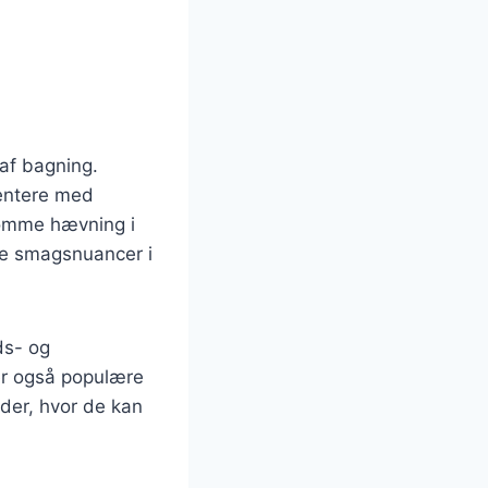
 af bagning.
entere med
somme hævning i
re smagsnuancer i
ds- og
er også populære
heder, hvor de kan