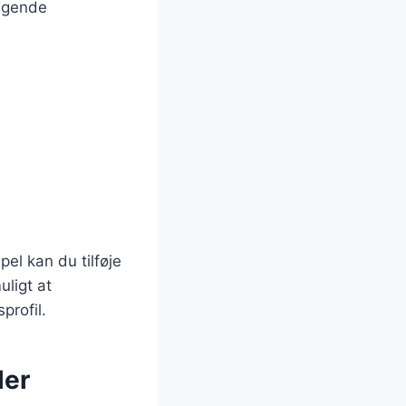
ølgende
el kan du tilføje
uligt at
profil.
ler