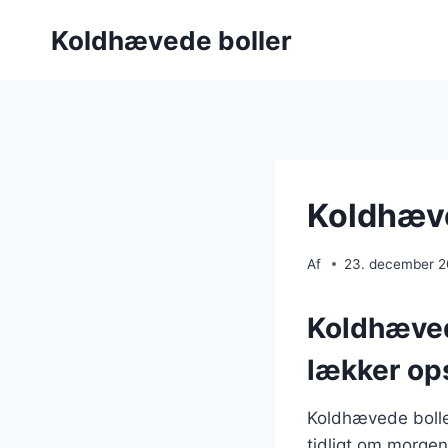
Fortsæt
Koldhævede boller
til
indhold
Koldhæve
Af
23. december 
Koldhæved
lækker ops
Koldhævede boller
tidligt om morge