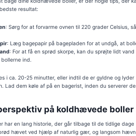
l at bage dine koldhævede boller, er der nogle tips, der k
bedste resultat:
en
: Sørg for at forvarme ovnen til 220 grader Celsius, så
pir
: Læg bagepapir på bagepladen for at undgå, at boll
vand
: For at få en sprød skorpe, kan du sprøjte lidt vand 
 bollerne ind.
s i ca. 20-25 minutter, eller indtil de er gyldne og lyder
. Lad dem køle af på en bagerist, inden du serverer d
 perspektiv på koldhævede boller
 har en lang historie, der går tilbage til de tidlige dag
 brød hævet ved hjælp af naturlig gær, og langsom hævn