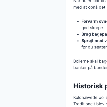
Når du er klar ti
med at opnå det 
Forvarm ovn
god skorpe.
Brug bagepa
Sprøjt med 
før du sætter
Bollerne skal bage
banker på bunden
Historisk
Koldhævede boller
Traditionelt blev