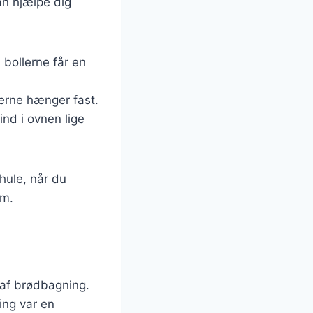
an hjælpe dig
 bollerne får en
erne hænger fast.
ind i ovnen lige
 hule, når du
em.
e af brødbagning.
ing var en