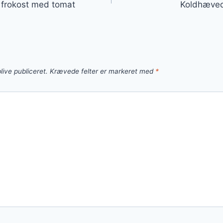
l frokost med tomat
Koldhæved
live publiceret.
Krævede felter er markeret med
*