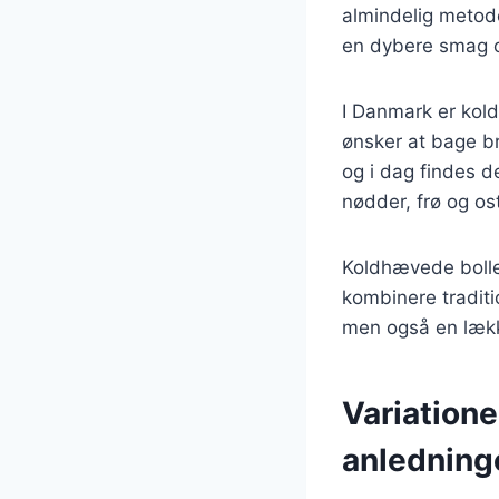
almindelig metod
en dybere smag o
I Danmark er kol
ønsker at bage br
og i dag findes d
nødder, frø og os
Koldhævede boll
kombinere tradit
men også en lækker
Variatione
anledning