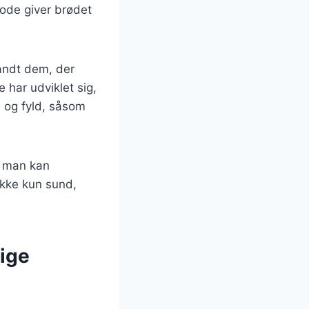
tode giver brødet
landt dem, der
 har udviklet sig,
l og fyld, såsom
n man kan
ikke kun sund,
lige