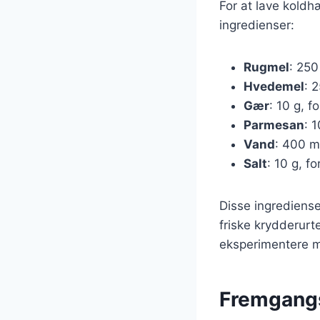
For at lave kold
ingredienser:
Rugmel
: 250
Hvedemel
: 
Gær
: 10 g, f
Parmesan
: 
Vand
: 400 ml
Salt
: 10 g, 
Disse ingrediense
friske krydderurt
eksperimentere me
Fremgangs