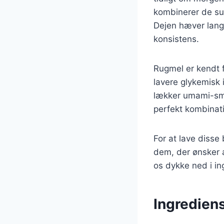
kombinerer de s
Dejen hæver langs
konsistens.
Rugmel er kendt 
lavere glykemisk
lækker umami-sma
perfekt kombinat
For at lave disse 
dem, der ønsker a
os dykke ned i i
Ingredien