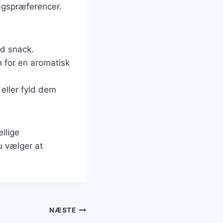
agspræferencer.
ød snack.
in for en aromatisk
eller fyld dem
llige
u vælger at
NÆSTE