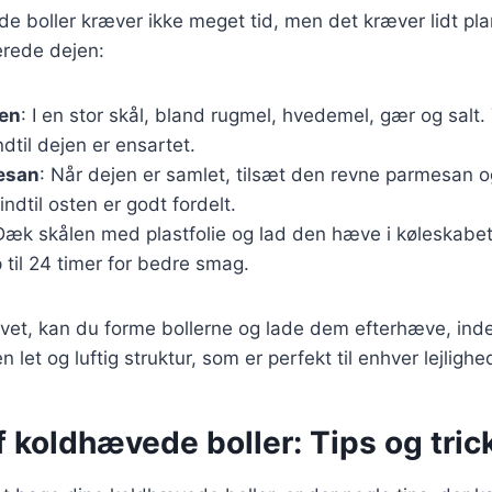
e boller kræver ikke meget tid, men det kræver lidt pl
berede dejen:
jen
: I en stor skål, bland rugmel, hvedemel, gær og salt.
ndtil dejen er ensartet.
esan
: Når dejen er samlet, tilsæt den revne parmesan og
indtil osten er godt fordelt.
Dæk skålen med plastfolie og lad den hæve i køleskabe
p til 24 timer for bedre smag.
vet, kan du forme bollerne og lade dem efterhæve, ind
 let og luftig struktur, som er perfekt til enhver lejlighe
 koldhævede boller: Tips og tric