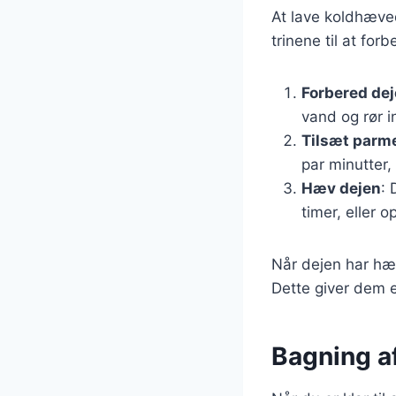
At lave koldhæved
trinene til at for
Forbered de
vand og rør i
Tilsæt parm
par minutter, 
Hæv dejen
: 
timer, eller o
Når dejen har hæ
Dette giver dem en
Bagning af