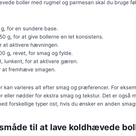
hævede boller med rugmel og parmesan skal du bruge f
 g, for en sundere base.
250 g, for at give bollerne en let konsistens.
or at aktivere hævningen.
100 g, revet, for smag og fylde.
, lunkent, for at aktivere gæren.
for at fremhæve smagen.
r kan varieres alt efter smag og præferencer. For eksemp
er eller nødder for ekstra smag og tekstur. Det er også m
d forskellige typer ost, hvis du ønsker en anden smags
måde til at lave koldhævede bol