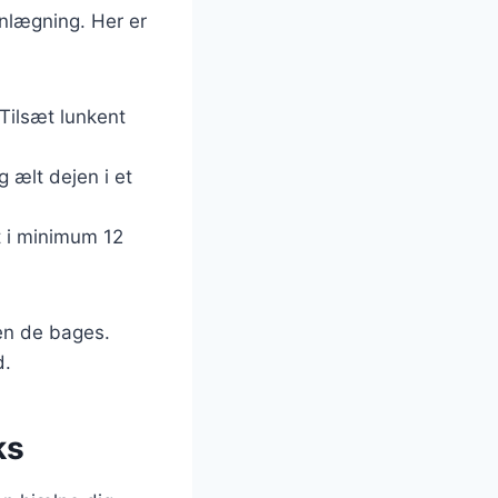
anlægning. Her er
 Tilsæt lunkent
 ælt dejen i et
t i minimum 12
en de bages.
d.
ks