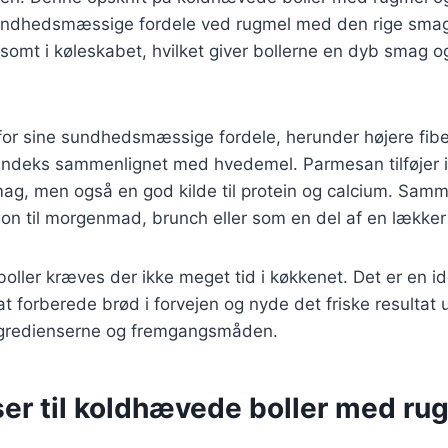
undhedsmæssige fordele ved rugmel med den rige smag
omt i køleskabet, hvilket giver bollerne en dyb smag og 
for sine sundhedsmæssige fordele, herunder højere fib
 indeks sammenlignet med hvedemel. Parmesan tilføjer 
g, men også en god kilde til protein og calcium. Sam
ion til morgenmad, brunch eller som en del af en lække
boller kræves der ikke meget tid i køkkenet. Det er en ide
t forberede brød i forvejen og nyde det friske resulta
ngredienserne og fremgangsmåden.
ser til koldhævede boller med ru