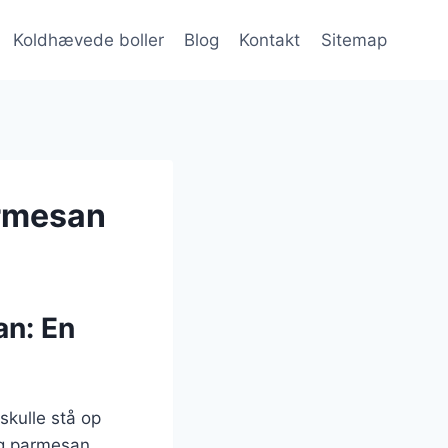
Koldhævede boller
Blog
Kontakt
Sitemap
armesan
n: En
skulle stå op
og parmesan