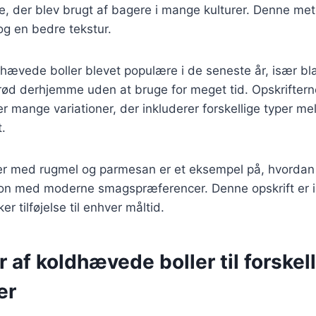
e, der blev brugt af bagere i mange kulturer. Denne me
g en bedre tekstur.
dhævede boller blevet populære i de seneste år, især b
ød derhjemme uden at bruge for meget tid. Opskrifterne
er mange variationer, der inkluderer forskellige typer me
t.
er med rugmel og parmesan er et eksempel på, hvorda
ion med moderne smagspræferencer. Denne opskrift er 
 tilføjelse til enhver måltid.
r af koldhævede boller til forskel
er