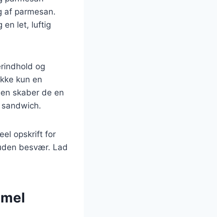
 af parmesan.
en let, luftig
erindhold og
ikke kun en
men skaber de en
r sandwich.
el opskrift for
t uden besvær. Lad
gmel