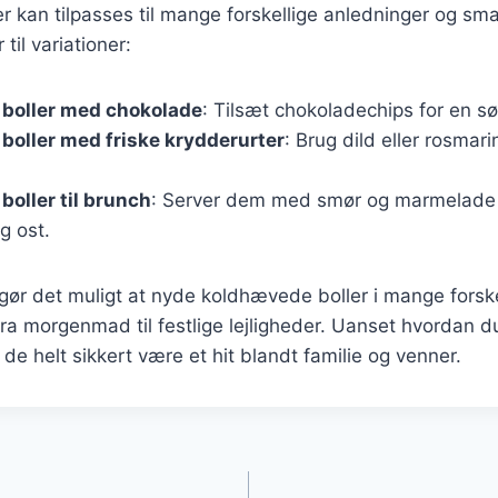
 kan tilpasses til mange forskellige anledninger og sm
til variationer:
boller med chokolade
: Tilsæt chokoladechips for en s
oller med friske krydderurter
: Brug dild eller rosmar
oller til brunch
: Server dem med smør og marmelade 
g ost.
 gør det muligt at nyde koldhævede boller i mange forske
 morgenmad til festlige lejligheder. Uanset hvordan d
 de helt sikkert være et hit blandt familie og venner.
gation