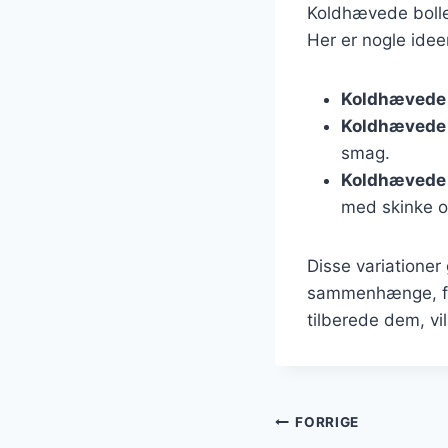
Koldhævede boller
Her er nogle ideer 
Koldhævede 
Koldhævede b
smag.
Koldhævede b
med skinke o
Disse variationer
sammenhænge, fra
tilberede dem, vil
Indlægsnavi
FORRIGE