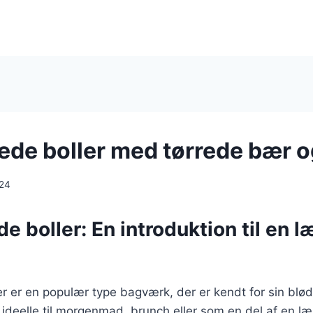
de boller med tørrede bær o
024
 boller: En introduktion til en l
 er en populær type bagværk, der er kendt for sin blød
 ideelle til morgenmad, brunch eller som en del af en læ