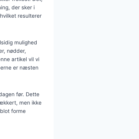
ng, der sker i
hvilket resulterer
lsidig mulighed
ær, nødder,
ne artikel vil vi
derne er næsten
dagen før. Dette
lækkert, men ikke
 blot forme