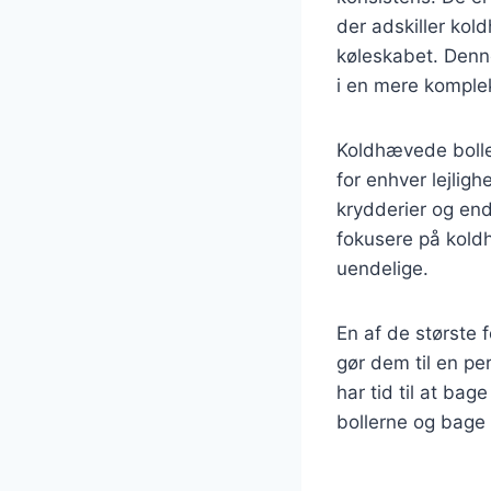
der adskiller kol
køleskabet. Denne
i en mere komple
Koldhævede boller
for enhver lejligh
krydderier og end
fokusere på kold
uendelige.
En af de største 
gør dem til en pe
har tid til at ba
bollerne og bage d