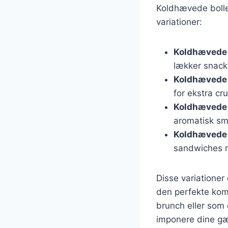
Koldhævede boller
variationer:
Koldhævede 
lækker snack
Koldhævede 
for ekstra cr
Koldhævede b
aromatisk sm
Koldhævede b
sandwiches m
Disse variationer
den perfekte kom
brunch eller som 
imponere dine gæ