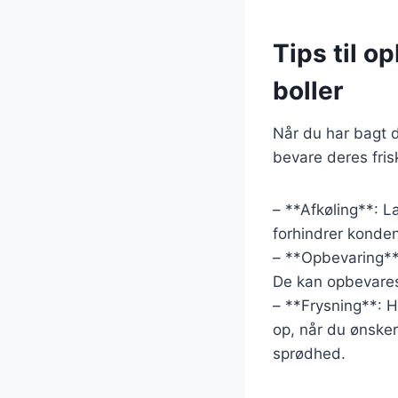
Tips til o
boller
Når du har bagt d
bevare deres fris
– **Afkøling**: L
forhindrer konde
– **Opbevaring**:
De kan opbevares 
– **Frysning**: 
op, når du ønske
sprødhed.