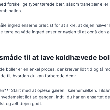
d forskellige typer tørrede bær, såsom tranebær eller r
kombination.
 måle ingredienserne præcist for at sikre, at dejen hæver
 tørre og våde ingredienser er nøglen til at opnå den 
måde til at lave koldhævede bol
e boller er en enkel proces, der kræver lidt tid og tålm
guide til, hvordan du kan forberede dem:
en**: Start med at opløse gæren i kærnemælken. Tilsæt 
 hvedemelet lidt ad gangen, indtil du har en ensartet de
dst og ælt dejen godt.