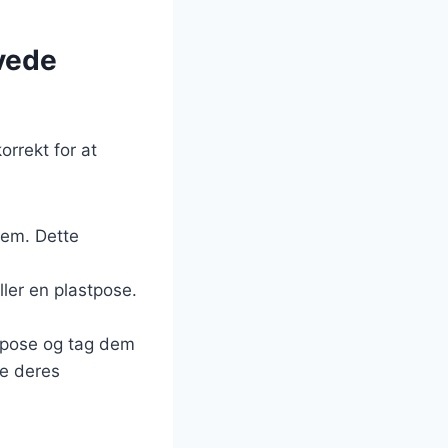
ævede
orrekt for at
dem. Dette
ler en plastpose.
sepose og tag dem
ve deres