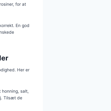
osiner, for at
 korrekt. En god
ønskede
ler
odighed. Her er
honning, salt,
j. Tilsæt de