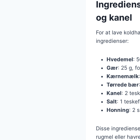
Ingredien
og kanel
For at lave kold
ingredienser:
Hvedemel
: 
Gær
: 25 g, f
Kærnemælk
Tørrede bær
Kanel
: 2 tes
Salt
: 1 teske
Honning
: 2 
Disse ingrediense
rugmel eller havr