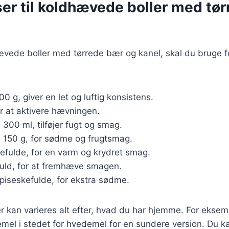
ser til koldhævede boller med tø
hævede boller med tørrede bær og kanel, skal du bruge 
500 g, giver en let og luftig konsistens.
or at aktivere hævningen.
: 300 ml, tilføjer fugt og smag.
: 150 g, for sødme og frugtsmag.
kefulde, for en varm og krydret smag.
fuld, for at fremhæve smagen.
spiseskefulde, for ekstra sødme.
r kan varieres alt efter, hvad du har hjemme. For ekse
emel i stedet for hvedemel for en sundere version. Du k