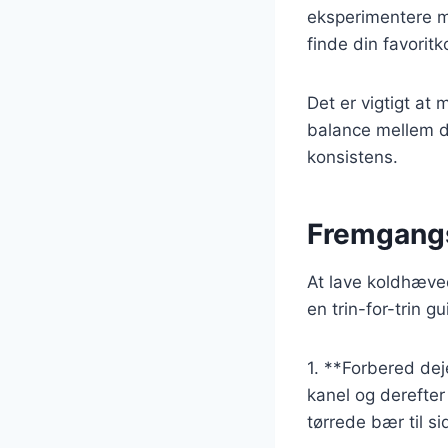
eksperimentere me
finde din favorit
Det er vigtigt at
balance mellem de
konsistens.
Fremgangs
At lave koldhæved
en trin-for-trin 
1. **Forbered dej
kanel og derefter
tørrede bær til si