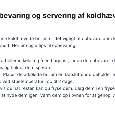
pbevaring og servering af koldh
ine koldhævede boller, er det vigtigt at opbevare dem k
khed. Her er nogle tips til opbevaring:
ad bollerne køle af på en bagerist, inden du opbevarer 
ns og holder dem sprøde.
 Placer de afkølede boller i en tætsluttende beholder el
ved stuetemperatur i op til 2 dage.
Hvis du har rester, kan du fryse dem. Læg dem i en fry
r at nyde dem igen. Varm dem op i ovnen for at genopli