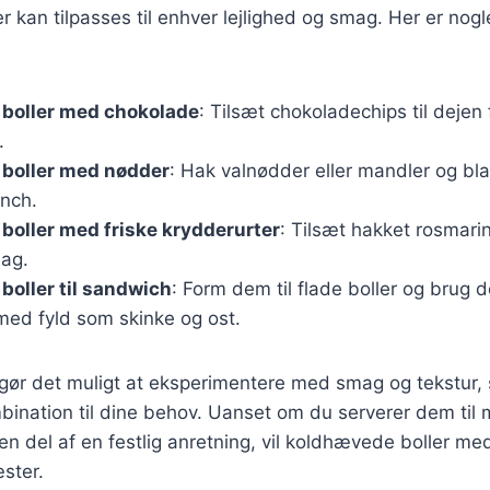
 kan tilpasses til enhver lejlighed og smag. Her er nog
boller med chokolade
: Tilsæt chokoladechips til dejen
.
boller med nødder
: Hak valnødder eller mandler og bl
unch.
oller med friske krydderurter
: Tilsæt hakket rosmarin 
ag.
oller til sandwich
: Form dem til flade boller og brug d
ed fyld som skinke og ost.
 gør det muligt at eksperimentere med smag og tekstur,
bination til dine behov. Uanset om du serverer dem ti
en del af en festlig anretning, vil koldhævede boller me
ster.