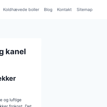
Koldhævede boller
Blog
Kontakt
Sitemap
g kanel
ækker
e og luftige
kker frokost. Det,