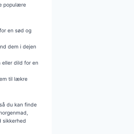
le populære
 for en sød og
and dem i dejen
eller dild for en
em til lækre
 så du kan finde
l morgenmad,
d sikkerhed