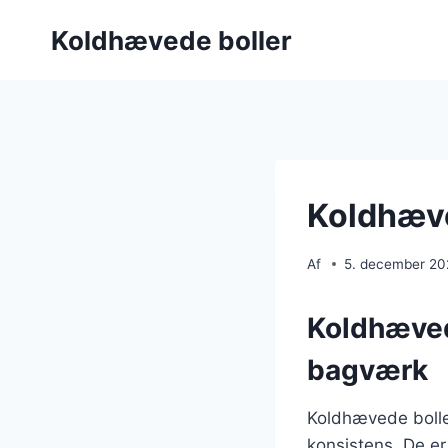
Fortsæt
Koldhævede boller
til
indhold
Koldhæve
Af
5. december 2
Koldhævede
bagværk
Koldhævede boller
konsistens. De er