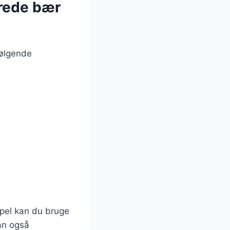
rrede bær
følgende
mpel kan du bruge
an også