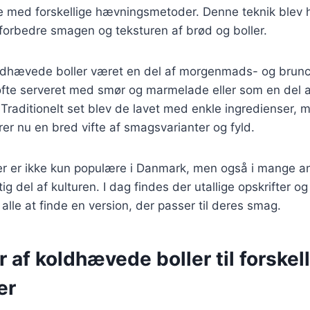
e med forskellige hævningsmetoder. Denne teknik blev h
at forbedre smagen og teksturen af brød og boller.
ldhævede boller været en del af morgenmads- og brunch
ofte serveret med smør og marmelade eller som en del a
 Traditionelt set blev de lavet med enkle ingredienser,
rer nu en bred vifte af smagsvarianter og fyld.
r er ikke kun populære i Danmark, men også i mange an
ig del af kulturen. I dag findes der utallige opskrifter og
 alle at finde en version, der passer til deres smag.
r af koldhævede boller til forskel
er