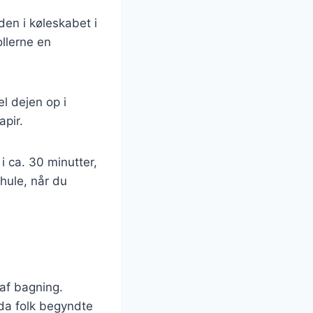
den i køleskabet i
llerne en
l dejen op i
pir.
i ca. 30 minutter,
 hule, når du
 af bagning.
 da folk begyndte