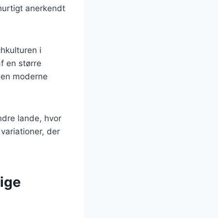
urtigt anerkendt
kulturen i
f en større
 men moderne
dre lande, hvor
 variationer, der
lige