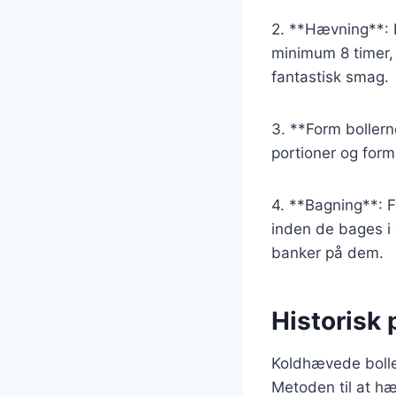
2. **Hævning**: L
minimum 8 timer, 
fantastisk smag.
3. **Form bollern
portioner og form
4. **Bagning**: F
inden de bages i o
banker på dem.
Historisk
Koldhævede boller 
Metoden til at hæ