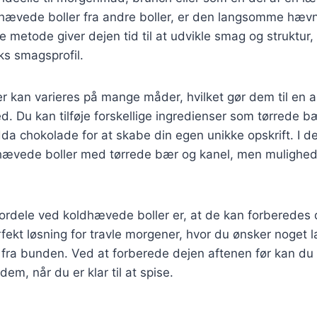
dhævede boller fra andre boller, er den langsomme hævni
 metode giver dejen tid til at udvikle smag og struktur, 
ks smagsprofil.
 kan varieres på mange måder, hvilket gør dem til en a
ed. Du kan tilføje forskellige ingredienser som tørrede b
da chokolade for at skabe din egen unikke opskrift. I den
hævede boller med tørrede bær og kanel, men mulighe
fordele ved koldhævede boller er, at de kan forberedes 
rfekt løsning for travle morgener, hvor du ønsker noget 
ge fra bunden. Ved at forberede dejen aftenen før kan du
em, når du er klar til at spise.