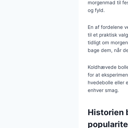
morgenmad til fe
og fyld.
En af fordelene v
til et praktisk va
tidligt om morgen
bage dem, når det
Koldhævede boller
for at eksperime
hvedebolle eller 
enhver smag.
Historien
popularite