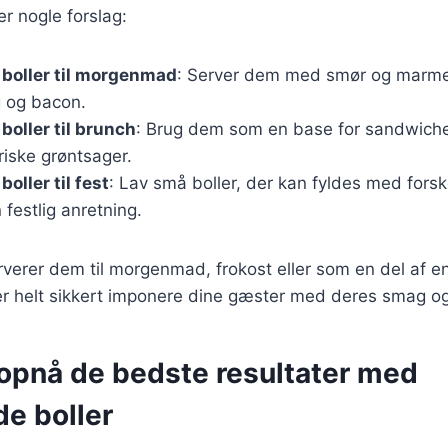
er nogle forslag:
boller til morgenmad
: Server dem med smør og marmel
og bacon.
oller til brunch
: Brug dem som en base for sandwich
riske grøntsager.
oller til fest
: Lav små boller, der kan fyldes med forsk
 festlig anretning.
erer dem til morgenmad, frokost eller som en del af en f
r helt sikkert imponere dine gæster med deres smag og
t opnå de bedste resultater med
e boller