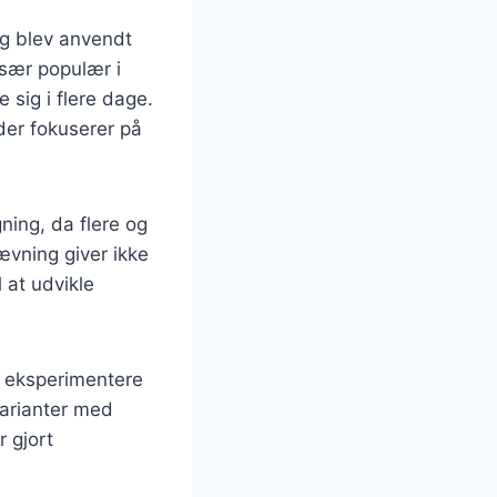
ng blev anvendt
sær populær i
 sig i flere dage.
der fokuserer på
ning, da flere og
vning giver ikke
 at udvikle
t eksperimentere
varianter med
 gjort