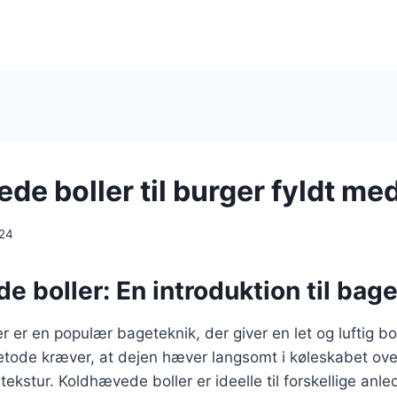
de boller til burger fyldt me
024
 boller: En introduktion til bag
 er en populær bageteknik, der giver en let og luftig b
tode kræver, at dejen hæver langsomt i køleskabet over
ekstur. Koldhævede boller er ideelle til forskellige anled