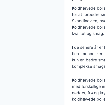
Koldhævede bolle
for at forbedre 
Skandinavien, hvo
Koldhævede boller
kvalitet og smag.
I de senere år e
flere mennesker 
kun en bedre smag
komplekse smagsn
Koldhævede boller
med forskellige i
nødder, frø og kr
koldhævede boller