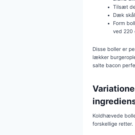
Tilsæt de
Dæk skåle
Form bol
ved 220 
Disse boller er p
lækker burgerople
salte bacon perfe
Variatione
ingredien
Koldhævede boller
forskellige retter