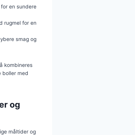
n for en sundere
d rugmel for en
 dybere smag og
gså kombineres
e boller med
er og
ige måltider og