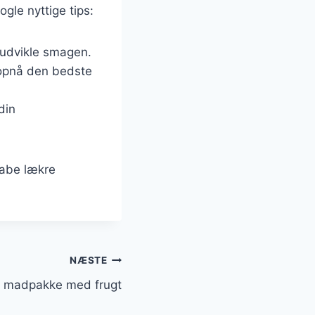
ogle nyttige tips:
 udvikle smagen.
t opnå den bedste
din
kabe lækre
NÆSTE
il madpakke med frugt