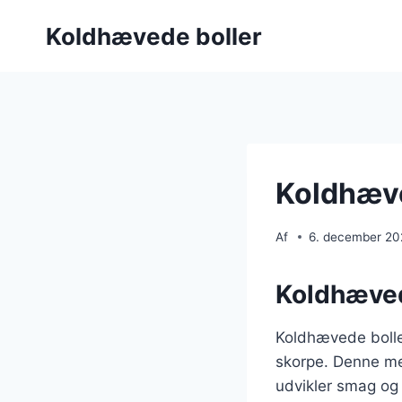
Fortsæt
Koldhævede boller
til
indhold
Koldhæve
Af
6. december 2
Koldhævede
Koldhævede boller
skorpe. Denne me
udvikler smag og t