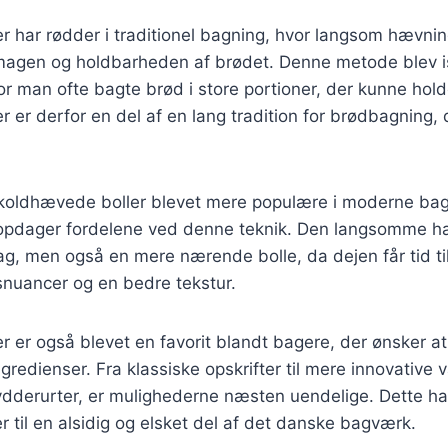
r har rødder i traditionel bagning, hvor langsom hævni
smagen og holdbarheden af brødet. Denne metode blev i
r man ofte bagte brød i store portioner, der kunne holde
 er derfor en del af en lang tradition for brødbagning, 
r koldhævede boller blevet mere populære i moderne bag
opdager fordelene ved denne teknik. Den langsomme hæ
, men også en mere nærende bolle, da dejen får tid til
uancer og en bedre tekstur.
 er også blevet en favorit blandt bagere, der ønsker a
ngredienser. Fra klassiske opskrifter til mere innovative 
ydderurter, er mulighederne næsten uendelige. Dette har
 til en alsidig og elsket del af det danske bagværk.