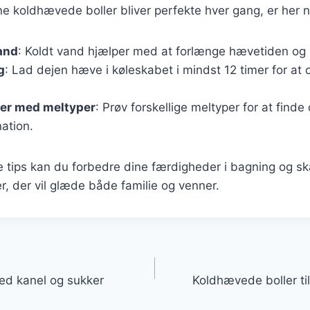
ine koldhævede boller bliver perfekte hver gang, er her n
and
: Koldt vand hjælper med at forlænge hævetiden og
g
: Lad dejen hæve i køleskabet i mindst 12 timer for a
er med meltyper
: Prøv forskellige meltyper for at finde 
ation.
e tips kan du forbedre dine færdigheder i bagning og s
, der vil glæde både familie og venner.
gation
ed kanel og sukker
Koldhævede boller t