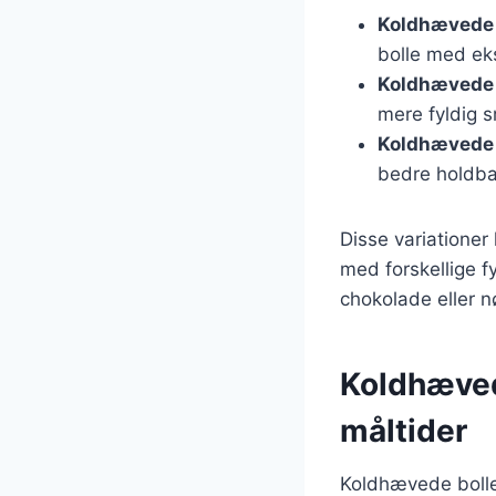
Koldhævede 
bolle med eks
Koldhævede 
mere fyldig 
Koldhævede 
bedre holdba
Disse variatione
med forskellige f
chokolade eller 
Koldhævede
måltider
Koldhævede boller