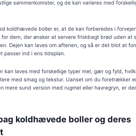
stlige sammenkomster, og de kan varieres med forskelli
ed koldhævede boller er, at de kan forberedes i forveje
lg for dem, der ønsker at servere friskbagt brød uden at 
en. Dejen kan laves om aftenen, og så er det blot at fo
 passer ind i ens tidsplan.
 kan laves med forskellige typer mel, gær og fyld, hvil
ntere med smag og tekstur. Uanset om du foretrækker en
en mere sund version med rugmel eller havregryn, er der e
 bag koldhævede boller og deres
t