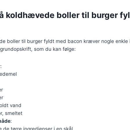
å koldhævede boller til burger f
e boller til burger fyldt med bacon kræver nogle enkle
n grundopskrift, som du kan følge:
r
:
vedemel
er
ær
oldt vand
r, smeltet
måde
:
e de tørre ingredienser i en skål.