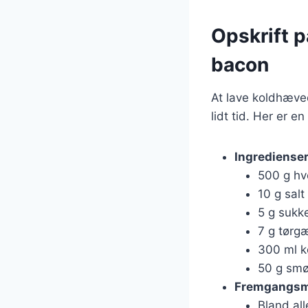
Opskrift p
bacon
At lave koldhæved
lidt tid. Her er e
Ingrediense
500 g h
10 g salt
5 g sukk
7 g tørg
300 ml k
50 g smø
Fremgangs
Bland all