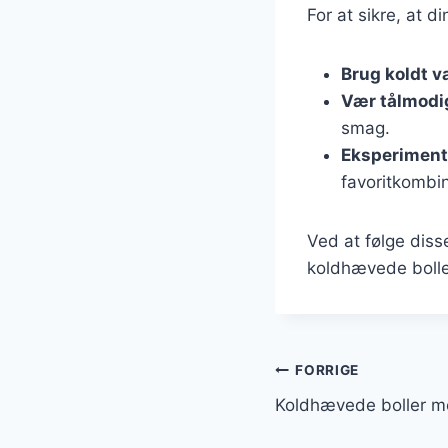
For at sikre, at d
Brug koldt v
Vær tålmodi
smag.
Eksperiment
favoritkombin
Ved at følge diss
koldhævede boller
Indlægsnavi
FORRIGE
Koldhævede boller m