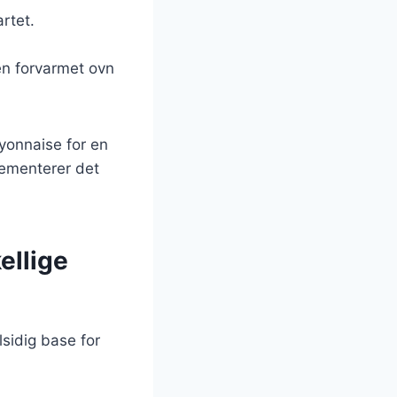
rtet.
en forvarmet ovn
ayonnaise for en
lementerer det
ellige
sidig base for