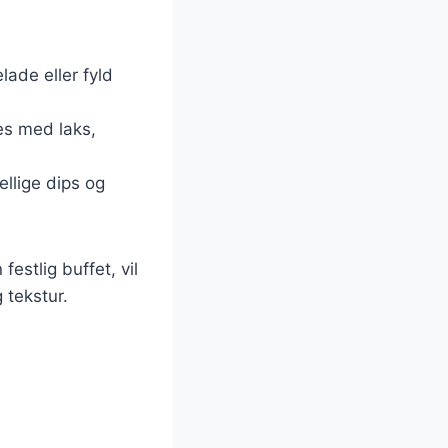
ade eller fyld
es med laks,
ellige dips og
estlig buffet, vil
 tekstur.