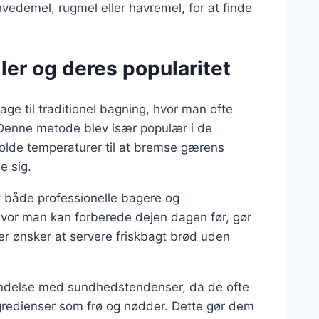
vedemel, rugmel eller havremel, for at finde
ler og deres popularitet
age til traditionel bagning, hvor man ofte
Denne metode blev især populær i de
olde temperaturer til at bremse gærens
e sig.
t både professionelle bagere og
hvor man kan forberede dejen dagen før, gør
 der ønsker at servere friskbagt brød uden
bindelse med sundhedstendenser, da de ofte
gredienser som frø og nødder. Dette gør dem