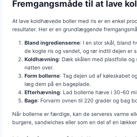
Fremgangsmåde til at lave ko
At lave koldhævede boller med ris er en enkel proce
resultater. Her er en grundlæggende fremgangsm
Bland ingredienserne
: I en stor skål, bland
de kogte ris og vandet, og rør indtil dejen er 
Koldhævning
: Dæk skålen med plastfolie og 
natten over.
Form bollerne
: Tag dejen ud af køleskabet og 
læg dem på en bageplade.
Efterhævning
: Lad bollerne hæve i 30-60 min
Bage
: Forvarm ovnen til 220 grader og bag bol
Når bollerne er færdige, kan de serveres varme elle
burgere, sandwiches eller som en del af en lækker