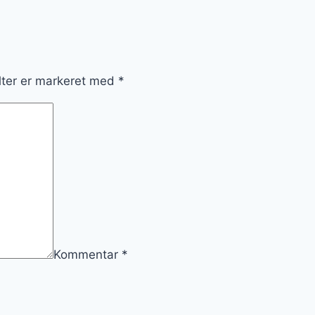
lter er markeret med
*
Kommentar
*