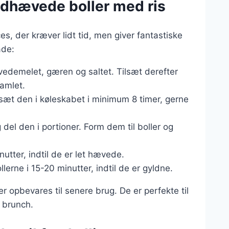
ldhævede boller med ris
s, der kræver lidt tid, men giver fantastiske
åde:
 hvedemelet, gæren og saltet. Tilsæt derefter
samlet.
sæt den i køleskabet i minimum 8 timer, gerne
del den i portioner. Form dem til boller og
utter, indtil de er let hævede.
lerne i 15-20 minutter, indtil de er gyldne.
r opbevares til senere brug. De er perfekte til
 brunch.