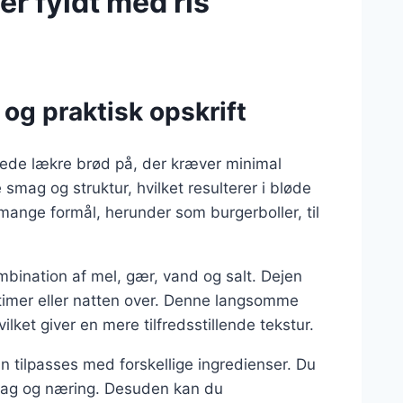
er fyldt med ris
og praktisk opskrift
rede lækre brød på, der kræver minimal
 smag og struktur, hvilket resulterer i bløde
 mange formål, herunder som burgerboller, til
mbination af mel, gær, vand og salt. Dejen
 timer eller natten over. Denne langsomme
lket giver en mere tilfredsstillende tekstur.
n tilpasses med forskellige ingredienser. Du
 smag og næring. Desuden kan du