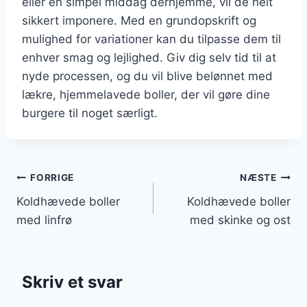
eller en simpel middag derhjemme, vil de helt
sikkert imponere. Med en grundopskrift og
mulighed for variationer kan du tilpasse dem til
enhver smag og lejlighed. Giv dig selv tid til at
nyde processen, og du vil blive belønnet med
lækre, hjemmelavede boller, der vil gøre dine
burgere til noget særligt.
Indlægsnavigation
FORRIGE
NÆSTE
Koldhævede boller
Koldhævede boller
med linfrø
med skinke og ost
Skriv et svar