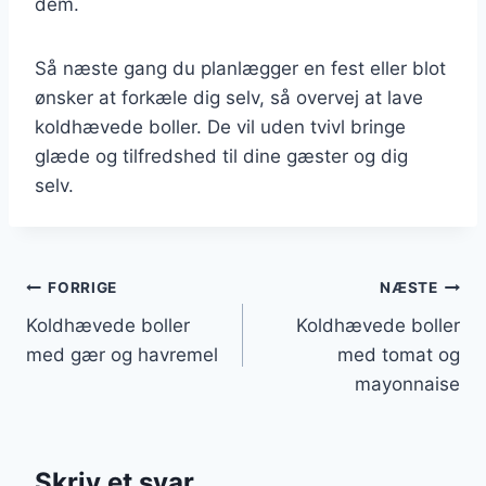
dem.
Så næste gang du planlægger en fest eller blot
ønsker at forkæle dig selv, så overvej at lave
koldhævede boller. De vil uden tvivl bringe
glæde og tilfredshed til dine gæster og dig
selv.
Indlægsnavigation
FORRIGE
NÆSTE
Koldhævede boller
Koldhævede boller
med gær og havremel
med tomat og
mayonnaise
Skriv et svar