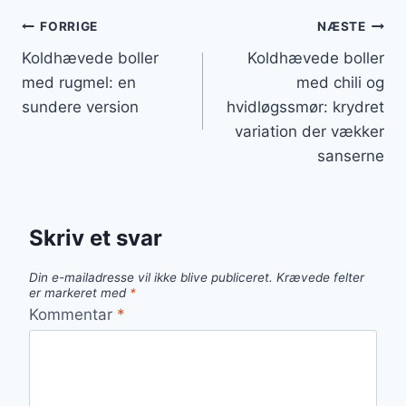
Indlægsnavigation
FORRIGE
NÆSTE
Koldhævede boller
Koldhævede boller
med rugmel: en
med chili og
sundere version
hvidløgssmør: krydret
variation der vækker
sanserne
Skriv et svar
Din e-mailadresse vil ikke blive publiceret.
Krævede felter
er markeret med
*
Kommentar
*