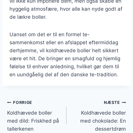
vil ikke kun imponere dem, men også skabe en
hyggelig atmosfære, hvor alle kan nyde godt af
de lækre boller.
Uanset om det er til en formel te-
sammenkomst eller en afslappet eftermiddag
derhjemme, vil koldhævede boller helt sikkert
være et hit. De bringer en smagfuld og hjemlig
følelse til enhver anledning, hvilket gør dem til
en uundgåelig del af den danske te-tradition.
Indlægsnavigation
FORRIGE
NÆSTE
Koldhævede boller
Koldhævede boller
med dild: Friskhed på
med chokolade: En
tallerkenen
dessertdrøm