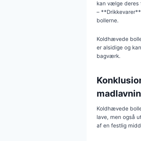
kan vælge deres f
– **Drikkevarer**
bollerne.
Koldhævede boller
er alsidige og kan
bagværk.
Konklusio
madlavni
Koldhævede boller
lave, men også ut
af en festlig mid