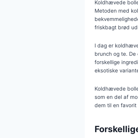
Koldhævede boller 
Metoden med kol
bekvemmeligheden
friskbagt brød u
I dag er koldhæve
brunch og te. De
forskellige ingre
eksotiske varian
Koldhævede boller
som en del af mo
dem til en favori
Forskellig