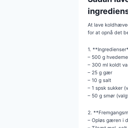
ingredien
At lave koldhæved
for at opnå det b
1. **Ingredienser
– 500 g hvedeme
– 300 ml koldt v
– 25 g gær
– 10 g salt
– 1 spsk sukker (v
– 50 g smør (valgf
2. **Fremgangsm
– Opløs gæren i d
– Tilsæt mel, sal