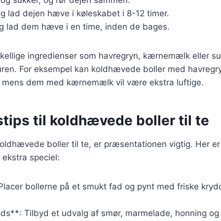
og lad dejen hæve i køleskabet i 8-12 timer.
og lad dem hæve i en time, inden de bages.
rskellige ingredienser som havregryn, kærnemælk eller su
ren. For eksempel kan koldhævede boller med havregr
s, mens dem med kærnemælk vil være ekstra luftige.
tips til koldhævede boller til te
ldhævede boller til te, er præsentationen vigtig. Her er n
 ekstra speciel:
Placer bollerne på et smukt fad og pynt med friske krydd
ads**: Tilbyd et udvalg af smør, marmelade, honning og