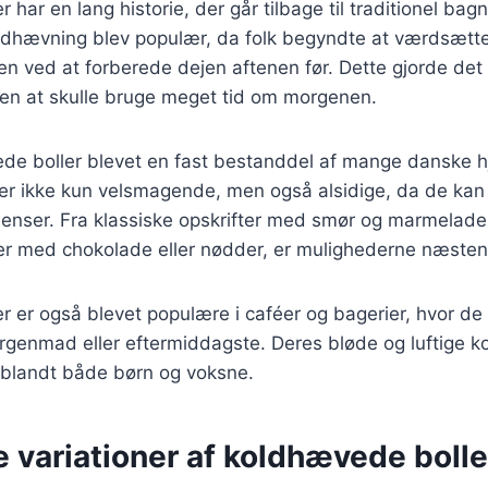
har en lang historie, der går tilbage til traditionel bag
dhævning blev populær, da folk begyndte at værdsætt
 ved at forberede dejen aftenen før. Dette gjorde det 
den at skulle bruge meget tid om morgenen.
de boller blevet en fast bestanddel af mange danske hj
 er ikke kun velsmagende, men også alsidige, da de kan
dienser. Fra klassiske opskrifter med smør og marmelade 
ter med chokolade eller nødder, er mulighederne næsten
 er også blevet populære i caféer og bagerier, hvor de 
rgenmad eller eftermiddagste. Deres bløde og luftige k
t blandt både børn og voksne.
e variationer af koldhævede boller