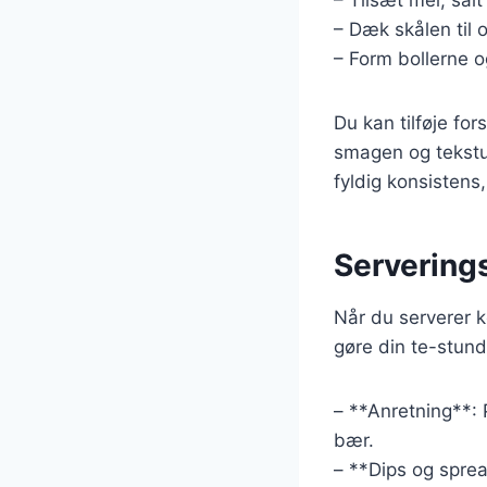
– Dæk skålen til 
– Form bollerne 
Du kan tilføje fo
smagen og tekstu
fyldig konsisten
Serverings
Når du serverer ko
gøre din te-stund
– **Anretning**: 
bær.
– **Dips og spre