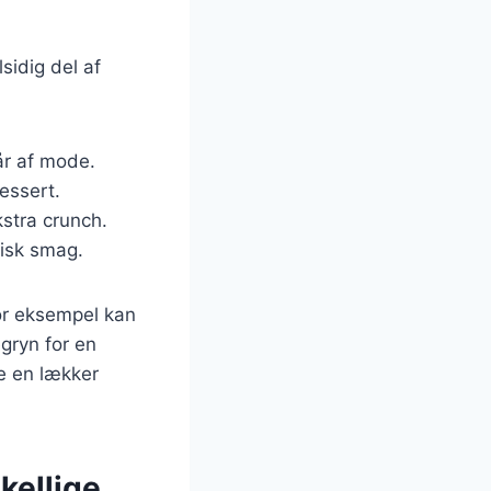
sidig del af
år af mode.
dessert.
kstra crunch.
risk smag.
For eksempel kan
egryn for en
e en lækker
kellige