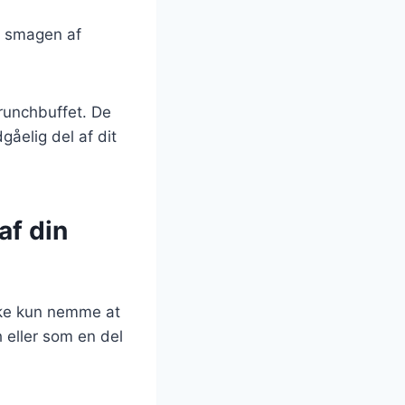
e smagen af
runchbuffet. De
dgåelig del af dit
af din
ikke kun nemme at
h eller som en del