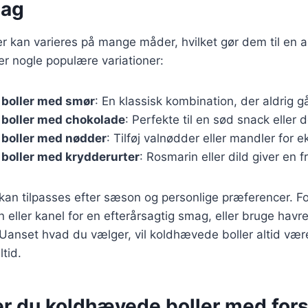
mag
 kan varieres på mange måder, hvilket gør dem til en al
er nogle populære variationer:
boller med smør
: En klassisk kombination, der aldrig g
boller med chokolade
: Perfekte til en sød snack eller 
boller med nødder
: Tilføj valnødder eller mandler for e
boller med krydderurter
: Rosmarin eller dild giver en f
 kan tilpasses efter sæson og personlige præferencer. 
n eller kanel for en efterårsagtig smag, eller bruge havr
Uanset hvad du vælger, vil koldhævede boller altid vær
ltid.
er du koldhævede boller med fors