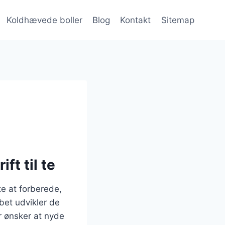
Koldhævede boller
Blog
Kontakt
Sitemap
ft til te
te at forberede,
bet udvikler de
er ønsker at nyde