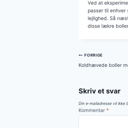
Ved at eksperimen
passer til enhver
lejlighed. Så næs
disse lækre bolle
Indlægsnavi
FORRIGE
Koldhævede boller m
Skriv et svar
Din e-mailadresse vil ikke b
Kommentar
*