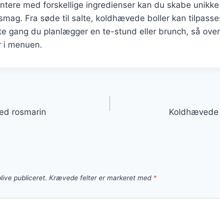
tere med forskellige ingredienser kan du skabe unikke 
 smag. Fra søde til salte, koldhævede boller kan tilpasses
te gang du planlægger en te-stund eller brunch, så over
r i menuen.
gation
ed rosmarin
Koldhævede 
live publiceret.
Krævede felter er markeret med
*