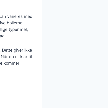
 kan varieres med
give bollerne
lige typer mel,
mag.
 Dette giver ikke
år du er klar til
de kommer i