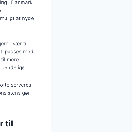
ning i Danmark.
e
muligt at nyde
em, især til
 tilpasses med
til mere
 uendelige.
ofte serveres
onsistens gør
 til