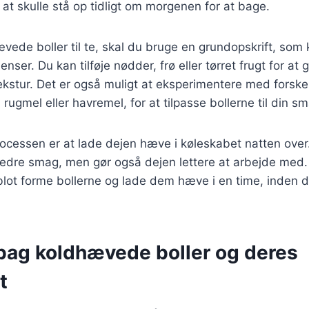
 at skulle stå op tidligt om morgenen for at bage.
ævede boller til te, skal du bruge en grundopskrift, som
enser. Du kan tilføje nødder, frø eller tørret frugt for at 
kstur. Det er også muligt at eksperimentere med forskel
ugmel eller havremel, for at tilpasse bollerne til din s
processen er at lade dejen hæve i køleskabet natten over.
edre smag, men gør også dejen lettere at arbejde med. N
blot forme bollerne og lade dem hæve i en time, inden 
 bag koldhævede boller og deres
t