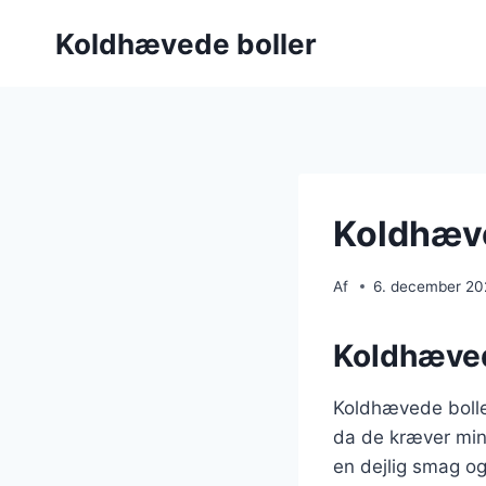
Fortsæt
Koldhævede boller
til
indhold
Koldhæved
Af
6. december 2
Koldhævede
Koldhævede boller 
da de kræver mini
en dejlig smag og