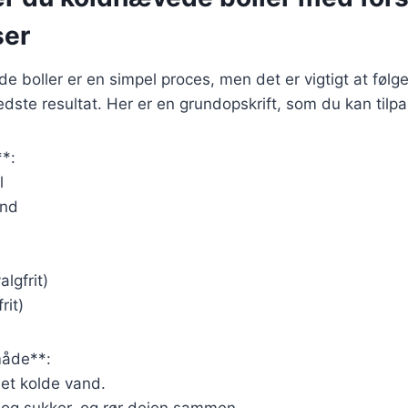
ser
e boller er en simpel proces, men det er vigtigt at følge
edste resultat. Her er en grundopskrift, som du kan tilp
**:
l
and
algfrit)
rit)
åde**:
et kolde vand.
t og sukker, og rør dejen sammen.