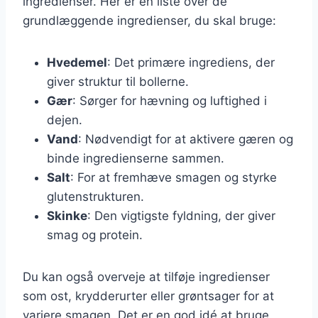
ingredienser. Her er en liste over de
grundlæggende ingredienser, du skal bruge:
Hvedemel
: Det primære ingrediens, der
giver struktur til bollerne.
Gær
: Sørger for hævning og luftighed i
dejen.
Vand
: Nødvendigt for at aktivere gæren og
binde ingredienserne sammen.
Salt
: For at fremhæve smagen og styrke
glutenstrukturen.
Skinke
: Den vigtigste fyldning, der giver
smag og protein.
Du kan også overveje at tilføje ingredienser
som ost, krydderurter eller grøntsager for at
variere smagen. Det er en god idé at bruge