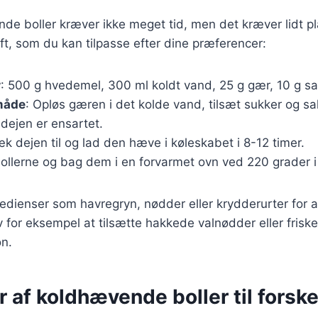
de boller kræver ikke meget tid, men det kræver lidt p
ft, som du kan tilpasse efter dine præferencer:
r
: 500 g hvedemel, 300 ml koldt vand, 25 g gær, 10 g sal
måde
: Opløs gæren i det kolde vand, tilsæt sukker og sal
l dejen er ensartet.
æk dejen til og lad den hæve i køleskabet i 8-12 timer.
bollerne og bag dem i en forvarmet ovn ved 220 grader i
gredienser som havregryn, nødder eller krydderurter for a
 for eksempel at tilsætte hakkede valnødder eller friske
on.
r af koldhævende boller til forske