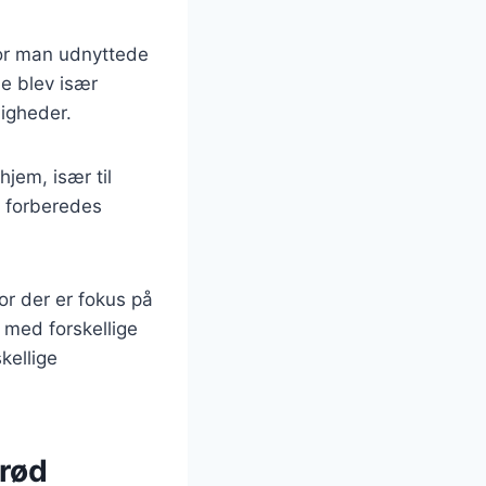
vor man udnyttede
e blev især
ligheder.
jem, især til
n forberedes
r der er fokus på
med forskellige
kellige
brød