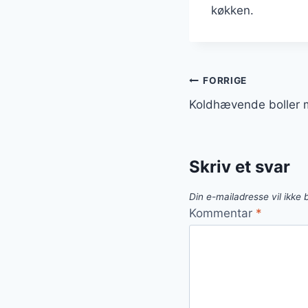
køkken.
Indlægsnavi
FORRIGE
Koldhævende boller m
Skriv et svar
Din e-mailadresse vil ikke b
Kommentar
*