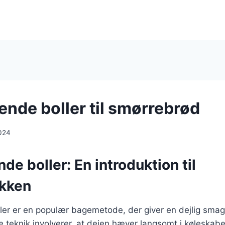
nde boller til smørrebrød
024
e boller: En introduktion til
kken
r er en populær bagemetode, der giver en dejlig smag o
 teknik involverer, at dejen hæver langsomt i køleskabe