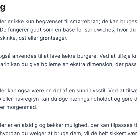
ng
er er ikke kun begrænset til smørrebrød; de kan bruge
r. De fungerer godt som en base for sandwiches, hvor du k
skinke, ost eller grøntsager.
så anvendes til at lave lækre burgere. Ved at tilføje k
marin kan du give bollerne en ekstra dimension, der passe
r kan også være en del af en sund livsstil. Ved at tils
rø eller havregryn kan du øge næringsindholdet og gøre d
ler morgenmad.
r er en alsidig og lækker mulighed, der kan tilpasses t
 hvordan du vælger at bruge dem, vil de helt sikkert være