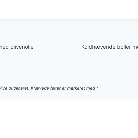
gation
ed olivenolie
Koldhævende boller me
live publiceret.
Krævede felter er markeret med
*