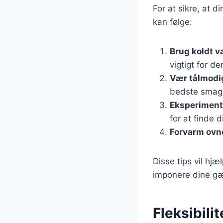
For at sikre, at 
kan følge:
Brug koldt v
vigtigt for 
Vær tålmodi
bedste smag 
Eksperiment
for at finde d
Forvarm ovn
Disse tips vil hj
imponere dine gæ
Fleksibili