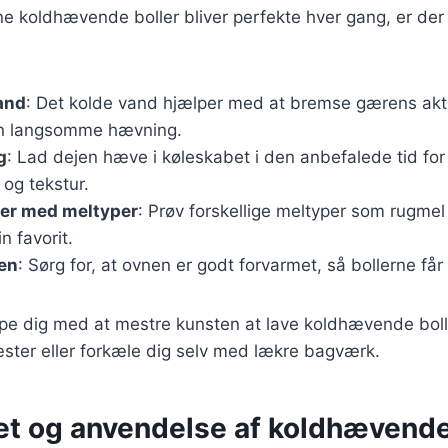
dine koldhævende boller bliver perfekte hver gang, er der
and
: Det kolde vand hjælper med at bremse gærens aktivi
den langsomme hævning.
g
: Lad dejen hæve i køleskabet i den anbefalede tid fo
og tekstur.
er med meltyper
: Prøv forskellige meltyper som rugmel
in favorit.
en
: Sørg for, at ovnen er godt forvarmet, så bollerne få
ælpe dig med at mestre kunsten at lave koldhævende boll
ster eller forkæle dig selv med lækre bagværk.
tet og anvendelse af koldhævende 