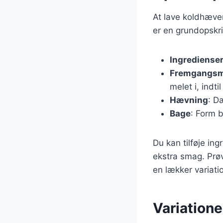
At lave koldhæven
er en grundopskri
Ingrediense
Fremgangs
melet i, indti
Hævning
: D
Bage
: Form 
Du kan tilføje in
ekstra smag. Prøv
en lækker variati
Variatione