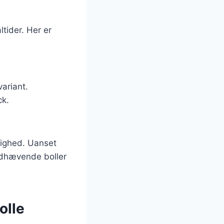
tider. Her er
variant.
ck.
jlighed. Uanset
oldhævende boller
olle