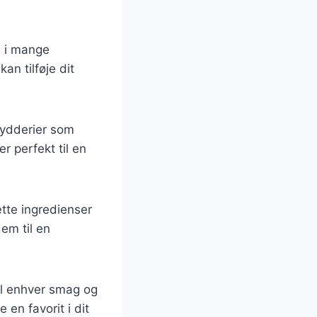
s i mange
an tilføje dit
rydderier som
r perfekt til en
ætte ingredienser
em til en
il enhver smag og
 en favorit i dit