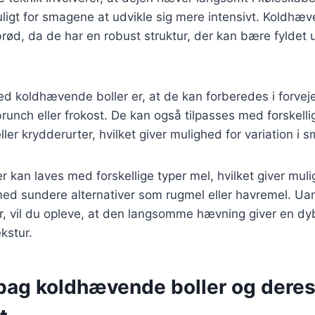
uligt for smagene at udvikle sig mere intensivt. Koldhæv
ebrød, da de har en robust struktur, der kan bære fyldet 
ed koldhævende boller er, at de kan forberedes i forveje
brunch eller frokost. De kan også tilpasses med forskelli
ler krydderurter, hvilket giver mulighed for variation i 
 kan laves med forskellige typer mel, hvilket giver muli
ed sundere alternativer som rugmel eller havremel. Uan
er, vil du opleve, at den langsomme hævning giver en d
kstur.
 bag koldhævende boller og dere