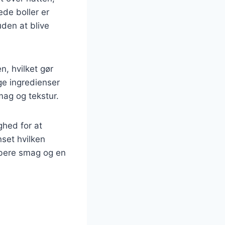
ede boller er
uden at blive
n, hvilket gør
ge ingredienser
smag og tekstur.
ghed for at
set hvilken
ybere smag og en
s