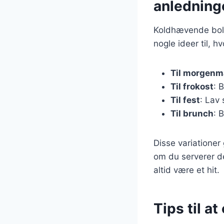
anledning
Koldhævende bolle
nogle ideer til, 
Til morgen
Til frokost
: 
Til fest
: Lav
Til brunch
: 
Disse variationer 
om du serverer de
altid være et hit.
Tips til a