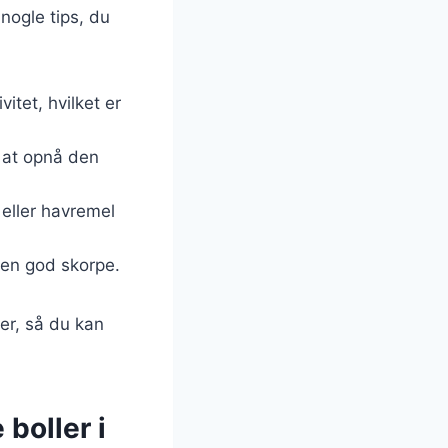
 nogle tips, du
tet, hvilket er
r at opnå den
 eller havremel
r en god skorpe.
er, så du kan
boller i