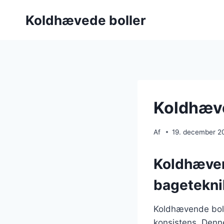
Fortsæt
Koldhævede boller
til
indhold
Koldhæve
Af
19. december 2
Koldhævend
bagetekni
Koldhævende bolle
konsistens. Denne