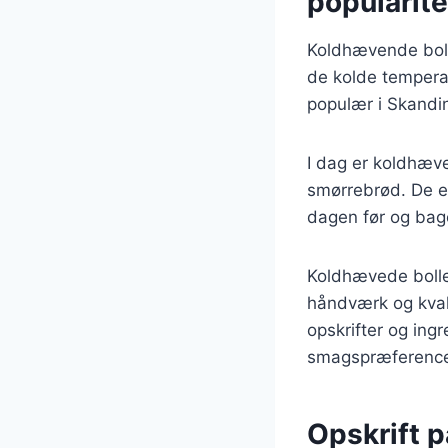
popularite
Koldhævende bolle
de kolde tempera
populær i Skandina
I dag er koldhæve
smørrebrød. De e
dagen før og bage
Koldhævede bolle
håndværk og kval
opskrifter og ingr
smagspræference
Opskrift p