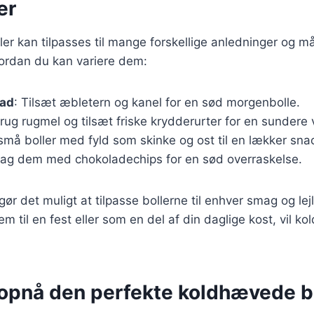
er
r kan tilpasses til mange forskellige anledninger og mål
hvordan du kan variere dem:
mad
: Tilsæt æbletern og kanel for en sød morgenbolle.
Brug rugmel og tilsæt friske krydderurter for en sundere 
 små boller med fyld som skinke og ost til en lækker sna
Bag dem med chokoladechips for en sød overraskelse.
gør det muligt at tilpasse bollerne til enhver smag og le
m til en fest eller som en del af din daglige kost, vil k
t opnå den perfekte koldhævede b