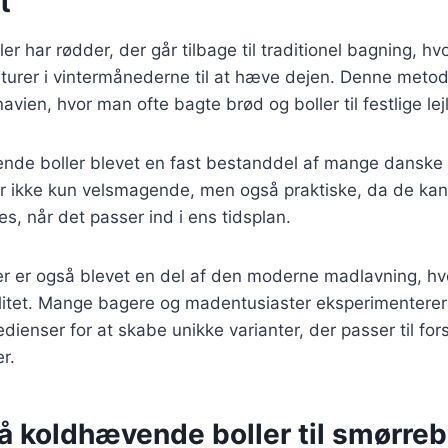
t
r har rødder, der går tilbage til traditionel bagning, h
turer i vintermånederne til at hæve dejen. Denne metod
vien, hvor man ofte bagte brød og boller til festlige lej
nde boller blevet en fast bestanddel af mange danske h
r ikke kun velsmagende, men også praktiske, da de ka
s, når det passer ind i ens tidsplan.
r er også blevet en del af den moderne madlavning, hvo
itet. Mange bagere og madentusiaster eksperimenterer 
edienser for at skabe unikke varianter, der passer til fors
r.
å koldhævende boller til smørre