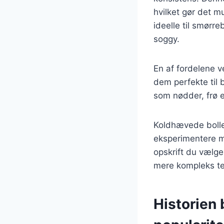
hvilket gør det m
ideelle til smørr
soggy.
En af fordelene v
dem perfekte til 
som nødder, frø el
Koldhævede boller
eksperimentere m
opskrift du vælg
mere kompleks te
Historien