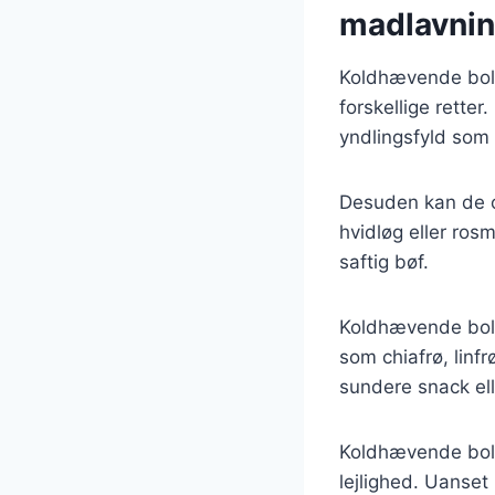
madlavni
Koldhævende boll
forskellige rette
yndlingsfyld som 
Desuden kan de og
hvidløg eller ros
saftig bøf.
Koldhævende bolle
som chiafrø, linf
sundere snack el
Koldhævende bolle
lejlighed. Uanset