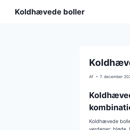
Fortsæt
Koldhævede boller
til
indhold
Koldhæve
Af
7. december 20
Koldhæved
kombinati
Koldhævede bolle
verdener: bløde, l