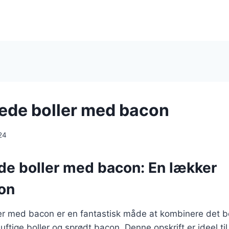
de boller med bacon
24
e boller med bacon: En lækker
on
r med bacon er en fantastisk måde at kombinere det be
uftige boller og sprødt bacon. Denne opskrift er ideel ti