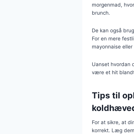
morgenmad, hvor 
brunch.
De kan også bruge
For en mere fest
mayonnaise eller
Uanset hvordan d
være et hit bland
Tips til 
koldhæved
For at sikre, at d
korrekt. Læg dem 