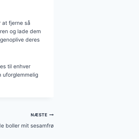
 at fjerne så
eren og lade dem
 genoplive deres
es til enhver
en uforglemmelig
NÆSTE
 boller mit sesamfrø