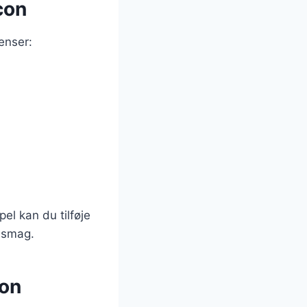
con
enser:
el kan du tilføje
a smag.
con