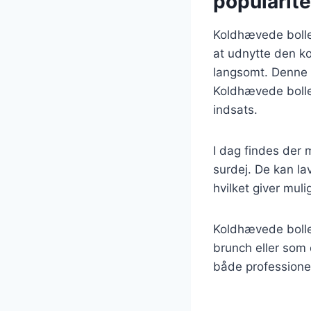
popularite
Koldhævede boller
at udnytte den ko
langsomt. Denne 
Koldhævede bolle
indsats.
I dag findes der
surdej. De kan la
hvilket giver muli
Koldhævede boller
brunch eller som e
både professione