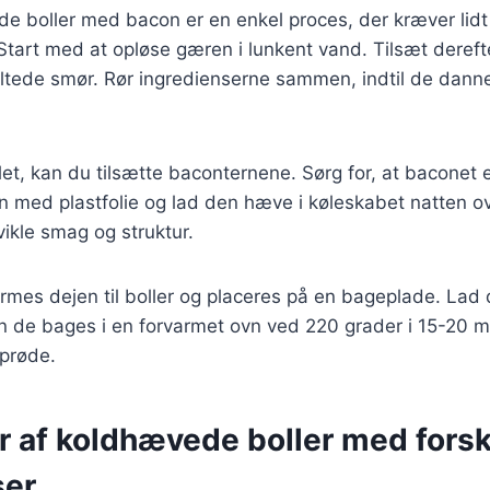
e boller med bacon er en enkel proces, der kræver lidt 
 Start med at opløse gæren i lunkent vand. Tilsæt deref
eltede smør. Rør ingredienserne sammen, indtil de dann
et, kan du tilsætte baconternene. Sørg for, at baconet er
 med plastfolie og lad den hæve i køleskabet natten ov
dvikle smag og struktur.
mes dejen til boller og placeres på en bageplade. Lad 
n de bages i en forvarmet ovn ved 220 grader i 15-20 minu
sprøde.
r af koldhævede boller med forsk
ser