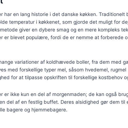
t
 har en lang historie i det danske køkken. Traditionelt b
lde temperatur i køkkenet, som gjorde det muligt for d
metode giver en dybere smag og en mere kompleks teks
r er blevet populære, fordi de er nemme at forberede 
 mange variationer af koldhævede boller, fra dem med g
ves med forskellige typer mel, såsom hvedemel, rugmel 
ghed for at tilpasse opskriften til forskellige kostbehov 
 er ikke kun en del af morgenmaden; de kan også bruges
n del af en festlig buffet. Deres alsidighed gør dem til 
lle bagere og hjemmebagere.