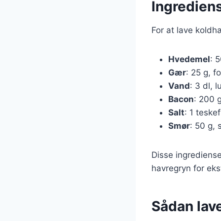
Ingredien
For at lave kold
Hvedemel
: 5
Gær
: 25 g, f
Vand
: 3 dl,
Bacon
: 200 g
Salt
: 1 teske
Smør
: 50 g, 
Disse ingrediense
havregryn for ekst
Sådan lav