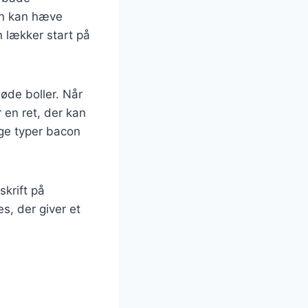
en kan hæve
n lækker start på
øde boller. Når
 en ret, der kan
ge typer bacon
krift på
s, der giver et