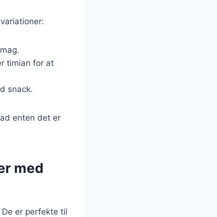
ariationer:
 smag.
er timian for at
ød snack.
hvad enten det er
ler med
e er perfekte til