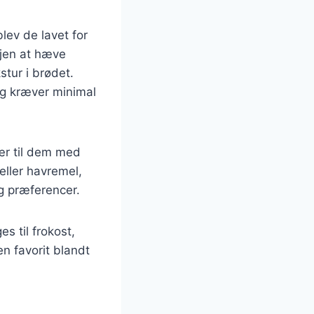
lev de lavet for
ejen at hæve
tur i brødet.
og kræver minimal
ær til dem med
eller havremel,
og præferencer.
 til frokost,
en favorit blandt