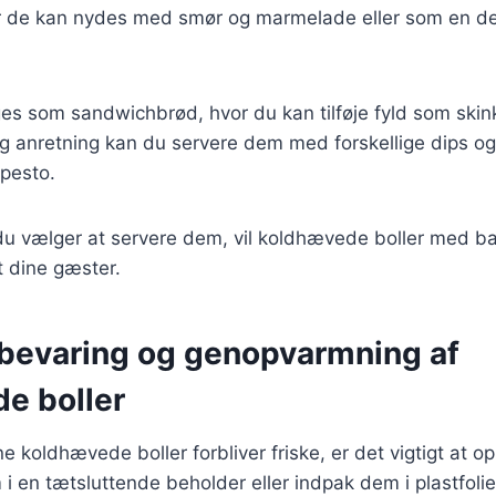
de kan nydes med smør og marmelade eller som en del
s som sandwichbrød, hvor du kan tilføje fyld som skinke
lig anretning kan du servere dem med forskellige dips 
 pesto.
u vælger at servere dem, vil koldhævede boller med bac
t dine gæster.
opbevaring og genopvarmning af
e boller
ine koldhævede boller forbliver friske, er det vigtigt at
i en tætsluttende beholder eller indpak dem i plastfolie,