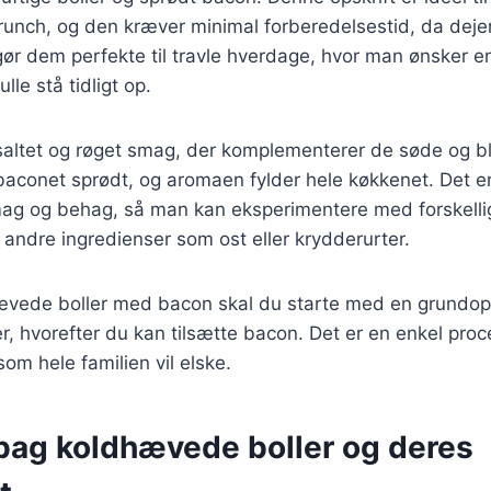
nch, og den kræver minimal forberedelsestid, da dej
gør dem perfekte til travle hverdage, hvor man ønsker e
le stå tidligt op.
 saltet og røget smag, der komplementerer de søde og bl
baconet sprødt, og aromaen fylder hele køkkenet. Det er
smag og behag, så man kan eksperimentere med forskelli
e andre ingredienser som ost eller krydderurter.
hævede boller med bacon skal du starte med en grundops
, hvorefter du kan tilsætte bacon. Det er en enkel proce
som hele familien vil elske.
 bag koldhævede boller og deres