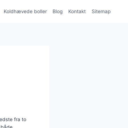
Koldhævede boller
Blog
Kontakt
Sitemap
dste fra to
l både