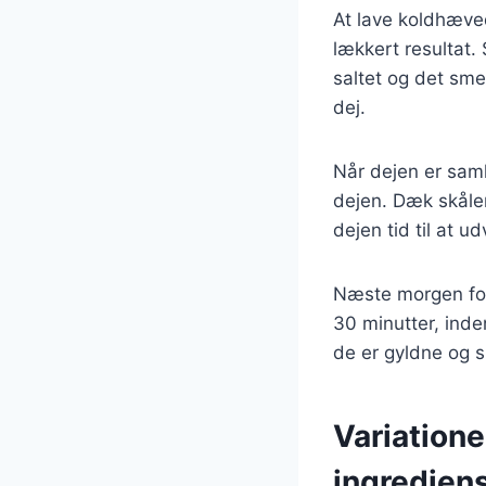
At lave koldhæved
lækkert resultat.
saltet og det sm
dej.
Når dejen er saml
dejen. Dæk skålen
dejen tid til at u
Næste morgen for
30 minutter, inde
de er gyldne og 
Variatione
ingredien