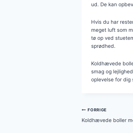
ud. De kan opbeva
Hvis du har reste
meget luft som mu
tø op ved stuetem
sprødhed.
Koldhævede boller
smag og lejlighed
oplevelse for dig
Indlægsnavi
FORRIGE
Koldhævede boller me