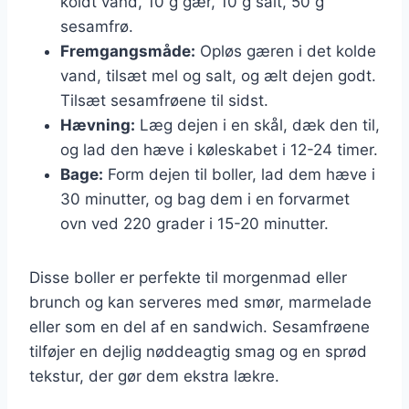
koldt vand, 10 g gær, 10 g salt, 50 g
sesamfrø.
Fremgangsmåde:
Opløs gæren i det kolde
vand, tilsæt mel og salt, og ælt dejen godt.
Tilsæt sesamfrøene til sidst.
Hævning:
Læg dejen i en skål, dæk den til,
og lad den hæve i køleskabet i 12-24 timer.
Bage:
Form dejen til boller, lad dem hæve i
30 minutter, og bag dem i en forvarmet
ovn ved 220 grader i 15-20 minutter.
Disse boller er perfekte til morgenmad eller
brunch og kan serveres med smør, marmelade
eller som en del af en sandwich. Sesamfrøene
tilføjer en dejlig nøddeagtig smag og en sprød
tekstur, der gør dem ekstra lækre.