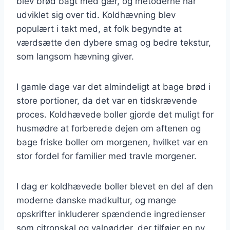
blev brød bagt med gær, og metoderne har
udviklet sig over tid. Koldhævning blev
populært i takt med, at folk begyndte at
værdsætte den dybere smag og bedre tekstur,
som langsom hævning giver.
I gamle dage var det almindeligt at bage brød i
store portioner, da det var en tidskrævende
proces. Koldhævede boller gjorde det muligt for
husmødre at forberede dejen om aftenen og
bage friske boller om morgenen, hvilket var en
stor fordel for familier med travle morgener.
I dag er koldhævede boller blevet en del af den
moderne danske madkultur, og mange
opskrifter inkluderer spændende ingredienser
som citronskal og valnødder, der tilføjer en ny