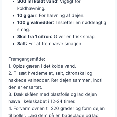
300 ml koldt vand
: Vigtigt for
koldhævning.
10 g gær
: For hævning af dejen.
100 g valnødder
: Tilsætter en nøddeagtig
smag.
Skal fra 1 citron
: Giver en frisk smag.
Salt
: For at fremhæve smagen.
Fremgangsmåde:
1. Opløs gæren i det kolde vand.
2. Tilsæt hvedemelet, salt, citronskal og
hakkede valnødder. Rør dejen sammen, indtil
den er ensartet.
3. Dæk skålen med plastfolie og lad dejen
hæve i køleskabet i 12-24 timer.
4. Forvarm ovnen til 220 grader og form dejen
til boller. Læg dem på en bageplade og lad