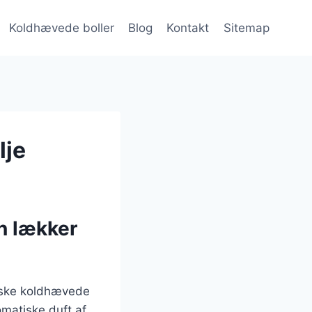
Koldhævede boller
Blog
Kontakt
Sitemap
lje
n lækker
siske koldhævede
matiske duft af