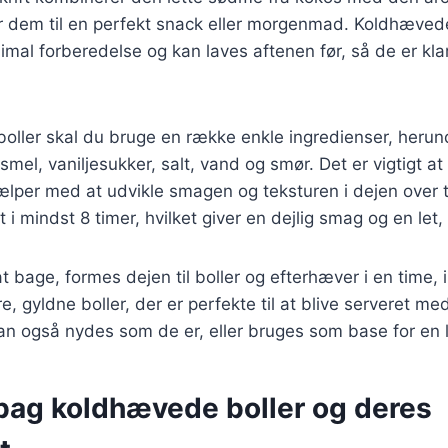
gør dem til en perfekt snack eller morgenmad. Koldhævede 
mal forberedelse og kan laves aftenen før, så de er kl
 boller skal du bruge en række enkle ingredienser, heru
smel, vaniljesukker, salt, vand og smør. Det er vigtigt at
lper med at udvikle smagen og teksturen i dejen over t
i mindst 8 timer, hvilket giver en dejlig smag og en let, 
 at bage, formes dejen til boller og efterhæver i en time
e, gyldne boller, der er perfekte til at blive serveret me
n også nydes som de er, eller bruges som base for en
 bag koldhævede boller og deres