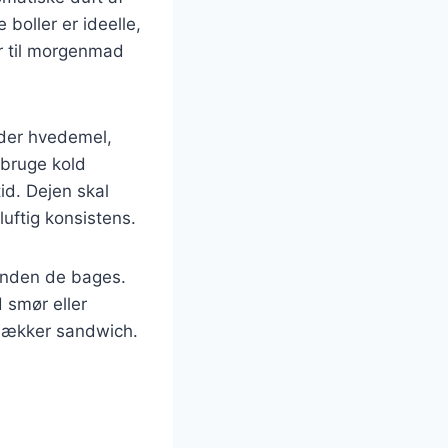
boller er ideelle,
ar til morgenmad
nder hvedemel,
 bruge kold
id. Dejen skal
luftig konsistens.
, inden de bages.
d smør eller
 lækker sandwich.