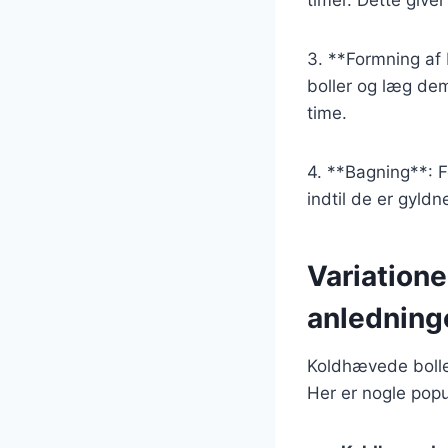
3. **Formning af 
boller og læg de
time.
4. **Bagning**: F
indtil de er gyld
Variatione
anledning
Koldhævede boller
Her er nogle popu