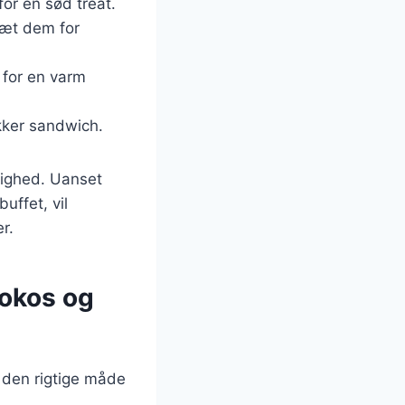
for en sød treat.
sæt dem for
 for en varm
kker sandwich.
jlighed. Uanset
uffet, vil
r.
kokos og
 den rigtige måde