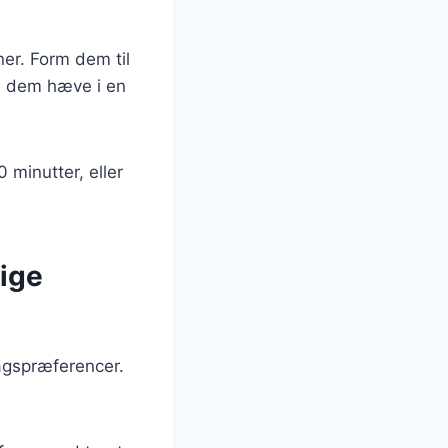
ner. Form dem til
d dem hæve i en
 minutter, eller
lige
agspræferencer.