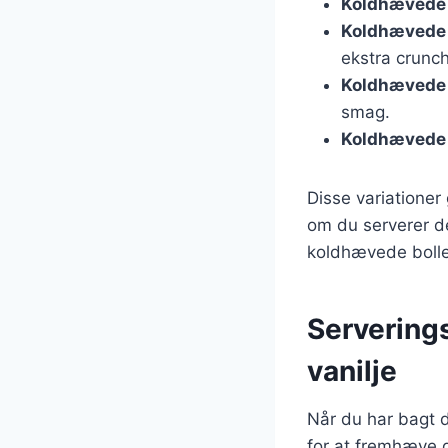
Koldhævede 
Koldhævede 
ekstra crunch
Koldhævede 
smag.
Koldhævede 
Disse variationer 
om du serverer de
koldhævede boller
Servering
vanilje
Når du har bagt d
for at fremhæve d