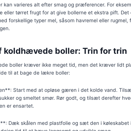
r kan varieres alt efter smag og præferencer. For eksemp
eller tørret frugt for at give bollerne et ekstra pift. Det
d forskellige typer mel, såsom havremel eller rugmel, 
gen.
 koldhævede boller: Trin for trin
e boller kræver ikke meget tid, men det kræver lidt pl
uide til at bage de lækre boller:
en**: Start med at opløse gæren i det kolde vand. Tilsæt
sukker og smeltet smør. Rør godt, og tilsæt derefter hve
en er ensartet.
**: Dæk skålen med plastfolie og sæt den i køleskabet
r dejen tid til at hæve langsomt og udvikle smag.