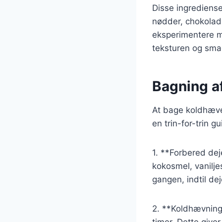
Disse ingrediense
nødder, chokolade 
eksperimentere me
teksturen og sma
Bagning af
At bage koldhæved
en trin-for-trin g
1. **Forbered dej
kokosmel, vanilje
gangen, indtil dej
2. **Koldhævning
timer. Dette give