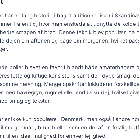
t
 har en lang historie i bagetraditionen, især i Skandina
mer fra en tid, hvor man ønskede at udnytte de kolde t
orbedre smagen af brød. Denne teknik blev populær, da 
ede dejen om aftenen og bage om morgenen, hvilket pass
ger.
de boller blevet en favorit blandt både amatørbagere o
eres lette og luftige konsistens samt den dybe smag, de
omme hævning. Mange opskrifter inkluderer forskellige
 med havregryn, rugmel eller endda surdej, hvilket give
ed smag og tekstur.
r er ikke kun populære i Danmark, men også i andre nor
til morgenmad, brunch eller som en del af en festlig buf
m til en ideel mulighed for enhver lejlighed.