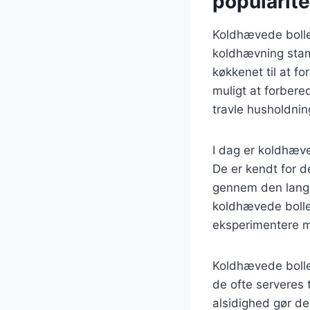
popularite
Koldhævede boller
koldhævning stam
køkkenet til at f
muligt at forber
travle husholdnin
I dag er koldhæve
De er kendt for d
gennem den langs
koldhævede boller
eksperimentere m
Koldhævede bolle
de ofte serveres 
alsidighed gør de