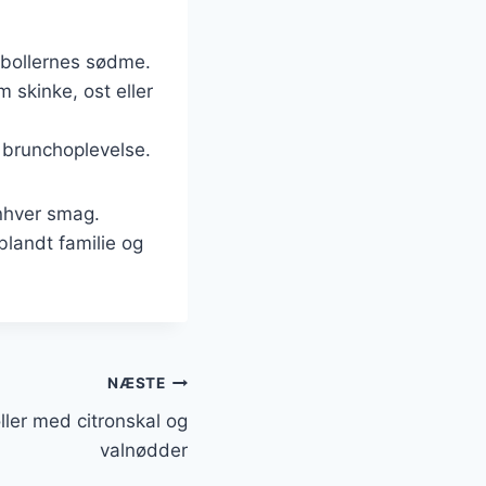
 bollernes sødme.
skinke, ost eller
 brunchoplevelse.
enhver smag.
blandt familie og
NÆSTE
ler med citronskal og
valnødder