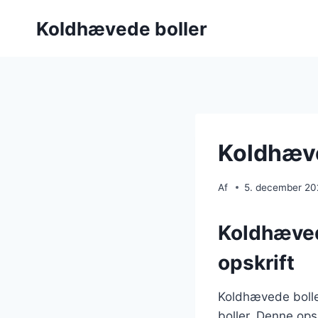
Fortsæt
Koldhævede boller
til
indhold
Koldhæve
Af
5. december 2
Koldhæved
opskrift
Koldhævede bolle
boller. Denne ops