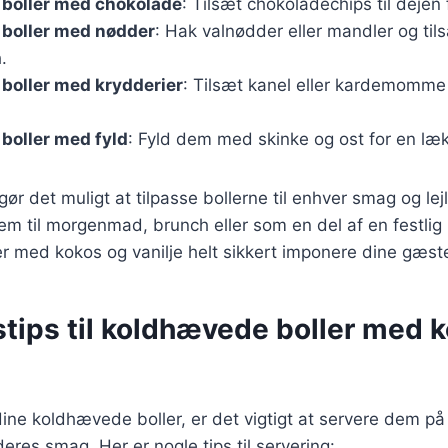
boller med chokolade
: Tilsæt chokoladechips til dejen 
boller med nødder
: Hak valnødder eller mandler og til
.
boller med krydderier
: Tilsæt kanel eller kardemomme
boller med fyld
: Fyld dem med skinke og ost for en læ
gør det muligt at tilpasse bollerne til enhver smag og le
m til morgenmad, brunch eller som en del af en festlig b
 med kokos og vanilje helt sikkert imponere dine gæste
stips til koldhævede boller med 
ine koldhævede boller, er det vigtigt at servere dem på
eres smag. Her er nogle tips til servering: