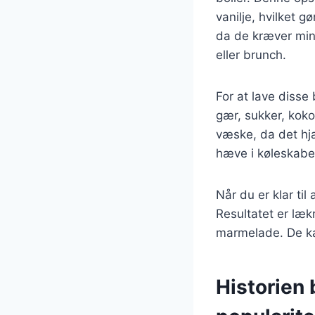
vanilje, hvilket 
da de kræver mini
eller brunch.
For at lave disse
gær, sukker, koko
væske, da det hjæ
hæve i køleskabet 
Når du er klar til
Resultatet er lækr
marmelade. De ka
Historien