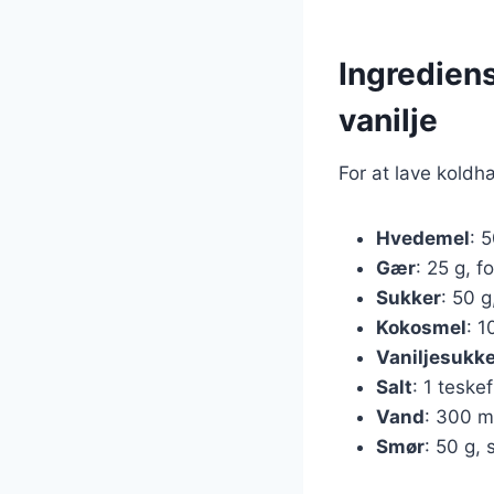
Ingredien
vanilje
For at lave koldh
Hvedemel
: 5
Gær
: 25 g, f
Sukker
: 50 
Kokosmel
: 1
Vaniljesukk
Salt
: 1 teske
Vand
: 300 ml
Smør
: 50 g, 