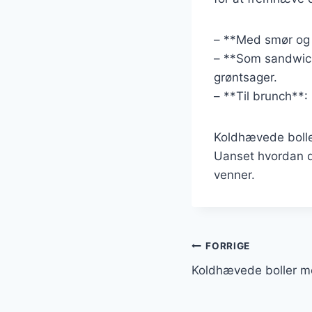
– **Med smør og 
– **Som sandwich
grøntsager.
– **Til brunch**
Koldhævede boller
Uanset hvordan du
venner.
Indlægsnavi
FORRIGE
Koldhævede boller me