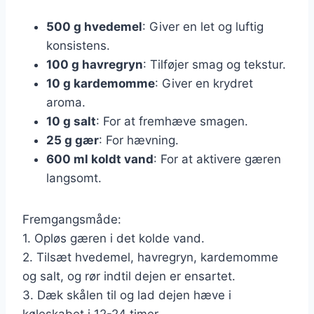
500 g hvedemel
: Giver en let og luftig
konsistens.
100 g havregryn
: Tilføjer smag og tekstur.
10 g kardemomme
: Giver en krydret
aroma.
10 g salt
: For at fremhæve smagen.
25 g gær
: For hævning.
600 ml koldt vand
: For at aktivere gæren
langsomt.
Fremgangsmåde:
1. Opløs gæren i det kolde vand.
2. Tilsæt hvedemel, havregryn, kardemomme
og salt, og rør indtil dejen er ensartet.
3. Dæk skålen til og lad dejen hæve i
køleskabet i 12-24 timer.