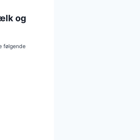
ælk og
e følgende