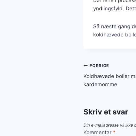
børnene i process
yndlingsfyld. Det
Så næste gang du 
koldhævede boller.
Indlægsnavi
FORRIGE
Koldhævede boller m
kardemomme
Skriv et svar
Din e-mailadresse vil ikke b
Kommentar
*