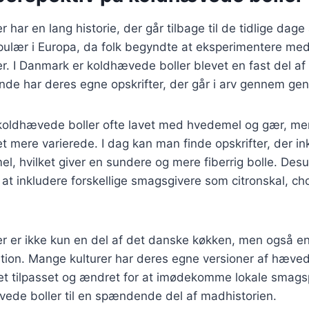
har en lang historie, der går tilbage til de tidlige dage
ulær i Europa, da folk begyndte at eksperimentere me
. I Danmark er koldhævede boller blevet en fast del af
de har deres egne opskrifter, der går i arv gennem gen
v koldhævede boller ofte lavet med hvedemel og gær, me
t mere varierede. I dag kan man finde opskrifter, der ink
mel, hvilket giver en sundere og mere fiberrig bolle. Des
at inkludere forskellige smagsgivere som citronskal, c
r er ikke kun en del af det danske køkken, men også en
tion. Mange kulturer har deres egne versioner af hæved
vet tilpasset og ændret for at imødekomme lokale smag
vede boller til en spændende del af madhistorien.