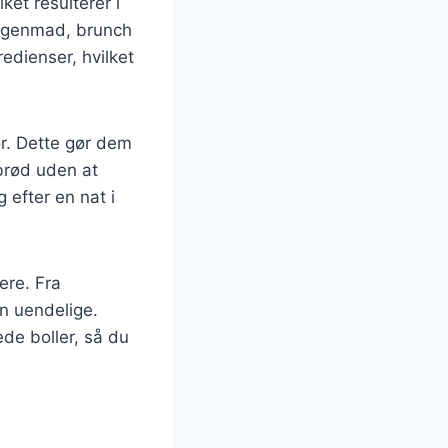
et resulterer i
orgenmad, brunch
redienser, hvilket
r. Dette gør dem
 brød uden at
 efter en nat i
ere. Fra
n uendelige.
ede boller, så du