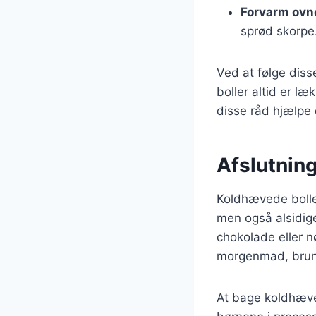
Forvarm ovn
sprød skorpe
Ved at følge diss
boller altid er l
disse råd hjælpe 
Afslutning
Koldhævede boller
men også alsidig
chokolade eller nø
morgenmad, brunch
At bage koldhæved