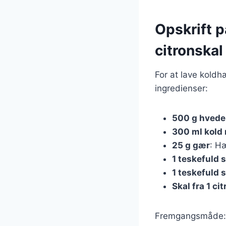
Opskrift 
citronskal
For at lave koldh
ingredienser:
500 g hved
300 ml kold
25 g gær
: H
1 teskefuld s
1 teskefuld 
Skal fra 1 ci
Fremgangsmåde: