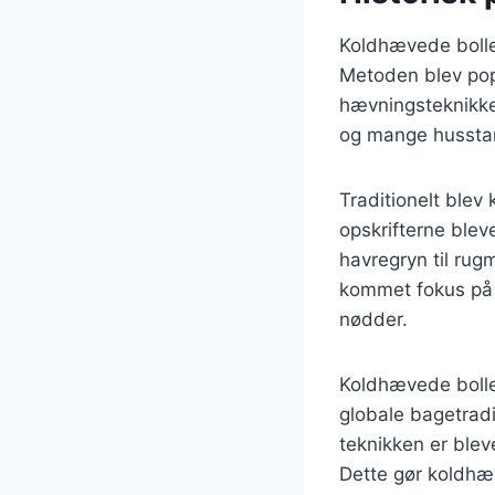
Koldhævede boller 
Metoden blev pop
hævningsteknikker
og mange husstan
Traditionelt ble
opskrifterne bleve
havregryn til rug
kommet fokus på 
nødder.
Koldhævede bolle
globale bagetradi
teknikken er ble
Dette gør koldhæ