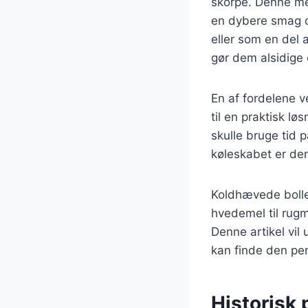
skorpe. Denne met
en dybere smag o
eller som en del 
gør dem alsidige 
En af fordelene v
til en praktisk l
skulle bruge tid 
køleskabet er den 
Koldhævede bolle
hvedemel til rugm
Denne artikel vil 
kan finde den perf
Historisk