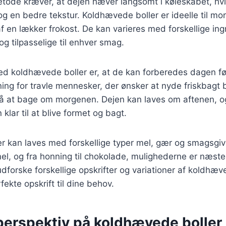
ode kræver, at dejen hæver langsomt i køleskabet, hvilk
g en bedre tekstur. Koldhævede boller er ideelle til m
af en lækker frokost. De kan varieres med forskellige ing
og tilpasselige til enhver smag.
ed koldhævede boller er, at de kan forberedes dagen fø
øsning for travle mennesker, der ønsker at nyde friskbagt
på at bage om morgenen. Dejen kan laves om aftenen, og
klar til at blive formet og bagt.
r kan laves med forskellige typer mel, gær og smagsgiv
el, og fra honning til chokolade, mulighederne er næste
udforske forskellige opskrifter og variationer af koldhæv
ekte opskrift til dine behov.
 perspektiv på koldhævede boller