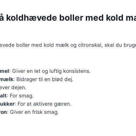
på koldhævede boller med kold m
ævede boller med kold mælk og citronskal, skal du brug
emel
: Giver en let og luftig konsistens.
 mælk
: Bidrager til en blød dej.
æver dejen.
alt
: For smag.
sukker
: For at aktivere gæren.
tron
: Giver en frisk smag.