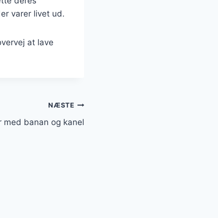
ætte deres
r varer livet ud.
vervej at lave
NÆSTE
r med banan og kanel