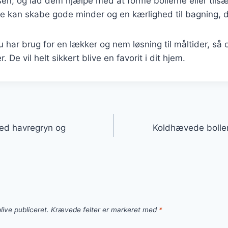
en, og lad dem hjælpe med at forme bollerne eller tils
te kan skabe gode minder og en kærlighed til bagning, de
har brug for en lækker og nem løsning til måltider, så o
 De vil helt sikkert blive en favorit i dit hjem.
gation
ed havregryn og
Koldhævede bolle
live publiceret.
Krævede felter er markeret med
*