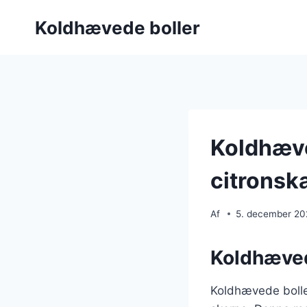
Fortsæt
Koldhævede boller
til
indhold
Koldhæve
citronsk
Af
5. december 2
Koldhævede
Koldhævede boller