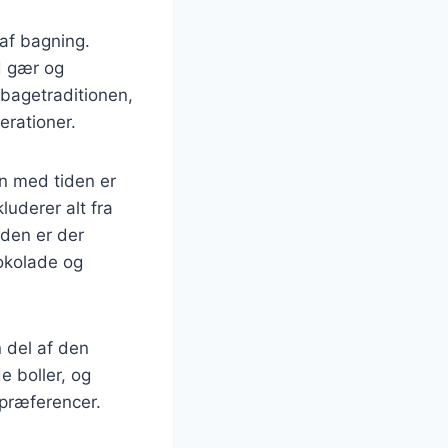
 af bagning.
d gær og
 bagetraditionen,
erationer.
n med tiden er
luderer alt fra
uden er der
hokolade og
 del af den
e boller, og
spræferencer.