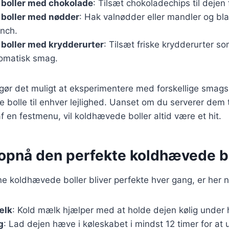
boller med chokolade
: Tilsæt chokoladechips til dejen 
boller med nødder
: Hak valnødder eller mandler og bl
unch.
boller med krydderurter
: Tilsæt friske krydderurter so
romatisk smag.
 gør det muligt at eksperimentere med forskellige smag
e bolle til enhver lejlighed. Uanset om du serverer dem t
af en festmenu, vil koldhævede boller altid være et hit.
t opnå den perfekte koldhævede b
ine koldhævede boller bliver perfekte hver gang, er her n
ælk
: Kold mælk hjælper med at holde dejen kølig under
g
: Lad dejen hæve i køleskabet i mindst 12 timer for at 