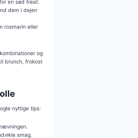
for en sød treat.
and dem i dejen
m rosmarin eller
skombinationer og
il brunch, frokost
olle
ogle nyttige tips:
 hævningen.
udvikle smag.