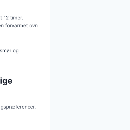
t 12 timer.
 en forvarmet ovn
 smør og
lige
agspræferencer.