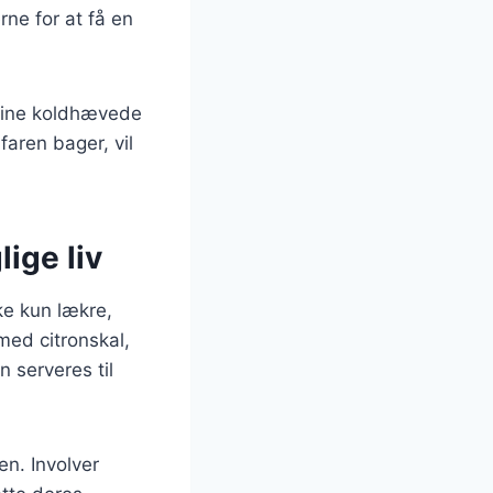
rne for at få en
 dine koldhævede
aren bager, vil
ige liv
ke kun lækre,
ed citronskal,
n serveres til
en. Involver