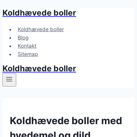
Koldhævede boller
Fortsæt
til
indhold
Koldhævede boller
Blog
Kontakt
Sitemap
Koldhævede boller
Koldhævede boller med
hvedemel og dild