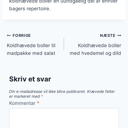
koldhævede boller en uundgåelig del af enhver
bagers repertoire.
Indlægsnavigation
FORRIGE
NÆSTE
Koldhævede boller til
Koldhævede boller
madpakke med salat
med hvedemel og dild
Skriv et svar
Din e-mailadresse vil ikke blive publiceret.
Krævede felter
er markeret med
*
Kommentar
*