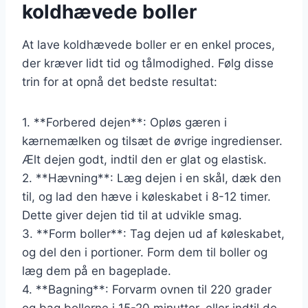
koldhævede boller
At lave koldhævede boller er en enkel proces,
der kræver lidt tid og tålmodighed. Følg disse
trin for at opnå det bedste resultat:
1. **Forbered dejen**: Opløs gæren i
kærnemælken og tilsæt de øvrige ingredienser.
Ælt dejen godt, indtil den er glat og elastisk.
2. **Hævning**: Læg dejen i en skål, dæk den
til, og lad den hæve i køleskabet i 8-12 timer.
Dette giver dejen tid til at udvikle smag.
3. **Form boller**: Tag dejen ud af køleskabet,
og del den i portioner. Form dem til boller og
læg dem på en bageplade.
4. **Bagning**: Forvarm ovnen til 220 grader
og bag bollerne i 15-20 minutter, eller indtil de